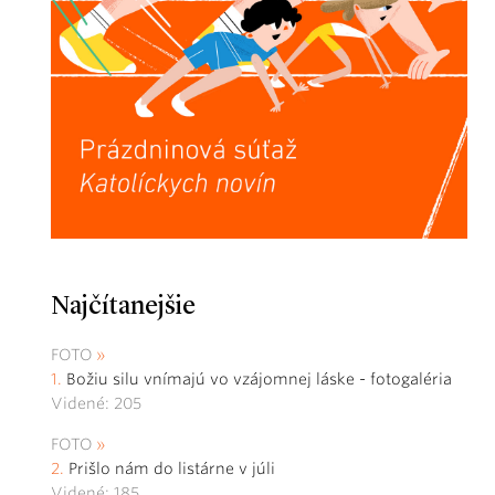
Najčítanejšie
FOTO
Božiu silu vnímajú vo vzájomnej láske - fotogaléria
Videné: 205
FOTO
Prišlo nám do listárne v júli
Videné: 185