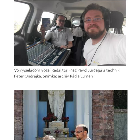
Vo vysielacom voze. Redaktor kňaz Pavol Jurčaga a technik
Peter Ondrejka. Snímka: archív Rádia Lumen