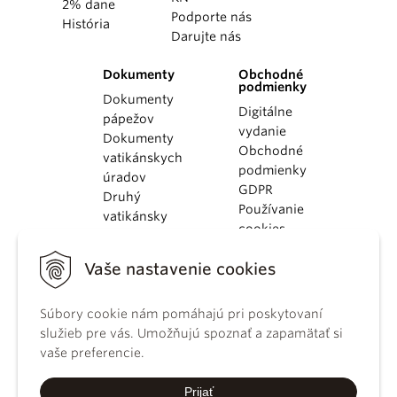
2% dane
Podporte nás
História
Darujte nás
Dokumenty
Obchodné
podmienky
Dokumenty
Digitálne
pápežov
vydanie
Dokumenty
Obchodné
vatikánskych
podmienky
úradov
GDPR
Druhý
Používanie
vatikánsky
cookies
koncil
Dokumenty
Vaše nastavenie cookies
KBS
Kódex
Súbory cookie nám pomáhajú pri poskytovaní
kánonického
služieb pre vás. Umožňujú spoznať a zapamätať si
práva
vaše preferencie.
Katechizmus
Katolíckej
Prijať
cirkvi