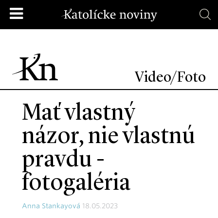
Video/Foto
Mať vlastný
názor, nie vlastnú
pravdu -
fotogaléria
Anna Stankayová
18.05.2023