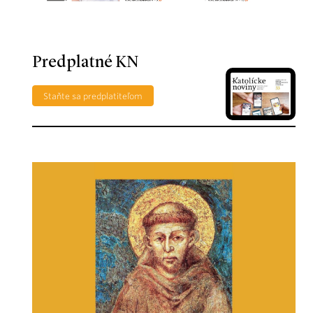
Predplatné KN
Staňte sa predplatiteľom