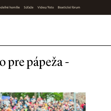
deľné homílie
Súťaže
Video/Foto
Bioetické fórum
o pre pápeža -