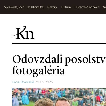
Spravodajstvo
Publicistika
Názory
Kultúra
Duchovná obnova
Ne
Odovzdali posolstv
fotogaléria
Lívia Dvorská
20.05.2025