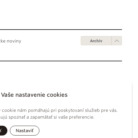
cke noviny
Archív
Obchodné podmienky
ápežov
Digitálne vydanie
Vaše nastavenie cookies
tikánskych úradov
Obchodné podmienky
sky koncil
GDPR
 cookie nám pomáhajú pri poskytovaní služieb pre vás.
BS
Používanie cookies
jú spoznať a zapamätať si vaše preferencie.
ckého práva
tolíckej cirkvi
ť
Nastaviť