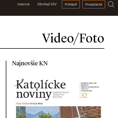
Inzercia
Obchod SSV
Prihlásiť
Predplatné
Video/Foto
Najnovšie KN