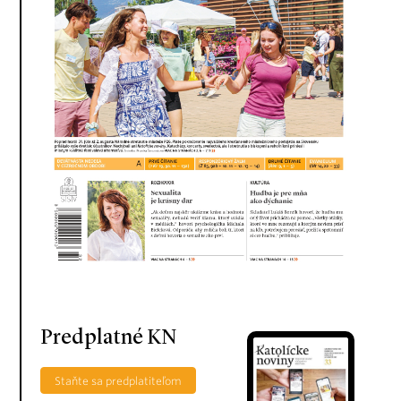
Predplatné KN
Staňte sa predplatiteľom