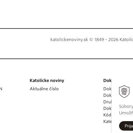
katolickenoviny.sk © 1849 - 2026 Katolí
Katolícke noviny
Dokumenty
KN
Aktuálne číslo
Dokumenty p
Dokumenty va
Druhý vatikán
Súbory
Dokumenty K
Umožňu
Kódex kánoni
Katechizmus Ka
Prija