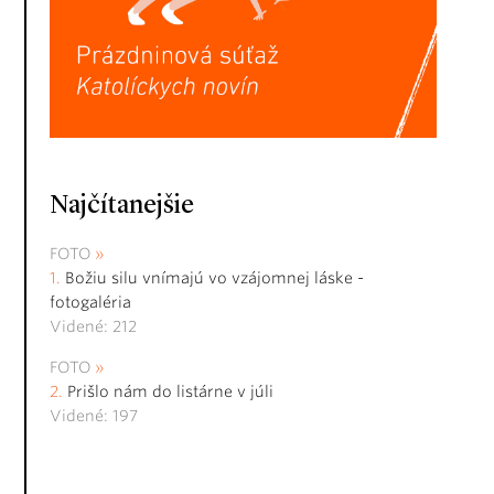
Najčítanejšie
FOTO
Božiu silu vnímajú vo vzájomnej láske -
fotogaléria
Videné: 212
FOTO
Prišlo nám do listárne v júli
Videné: 197