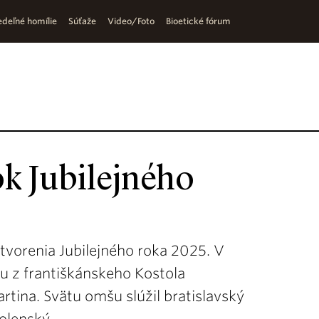
deľné homílie
Súťaže
Video/Foto
Bioetické fórum
ok Jubilejného
otvorenia Jubilejného roka 2025. V
ou z františkánskeho Kostola
tina. Svätu omšu slúžil bratislavský