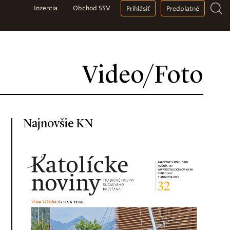
Inzercia
Obchod SSV
Prihlásiť
Predplatné
Video/Foto
Najnovšie KN