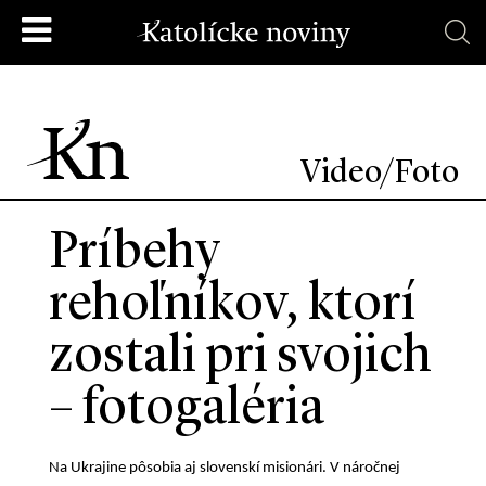
Video/Foto
Príbehy
rehoľníkov, ktorí
zostali pri svojich
– fotogaléria
Na Ukrajine pôsobia aj slovenskí misionári. V náročnej