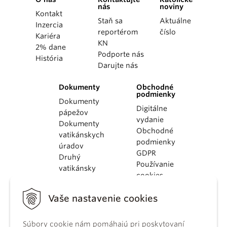
nás
noviny
Kontakt
Staň sa
Aktuálne
Inzercia
reportérom
číslo
Kariéra
KN
2% dane
Podporte nás
História
Darujte nás
Dokumenty
Obchodné
podmienky
Dokumenty
Digitálne
pápežov
vydanie
Dokumenty
Obchodné
vatikánskych
podmienky
úradov
GDPR
Druhý
Používanie
vatikánsky
cookies
koncil
Dokumenty
Vaše nastavenie cookies
KBS
Kódex
Súbory cookie nám pomáhajú pri poskytovaní
kánonického