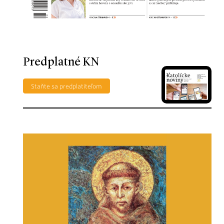
Predplatné KN
Staňte sa predplatiteľom