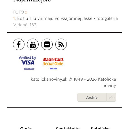
FOTO
Božiu silu vnímajú vo vzájomnej láske - fotogaléria
Videné: 183
katolickenoviny.sk © 1849 - 2026 Katolícke
noviny
Archív
O nás
Kontaktujte
Katolícke