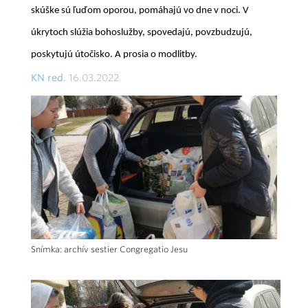
skúške sú ľuďom oporou, pomáhajú vo dne v noci. V
úkrytoch slúžia bohoslužby, spovedajú, povzbudzujú,
poskytujú útočisko. A prosia o modlitby.
KN red.
16.03.2022
Snímka: archív sestier Congregatio Jesu