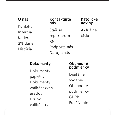
O nás
Kontaktujte
Katolícke
nás
noviny
Kontakt
Staň sa
Aktuálne
Inzercia
reportérom
číslo
Kariéra
KN
2% dane
Podporte nás
História
Darujte nás
Dokumenty
Obchodné
podmienky
Dokumenty
Digitálne
pápežov
vydanie
Dokumenty
Obchodné
vatikánskych
podmienky
úradov
GDPR
Druhý
Používanie
vatikánsky
cookies
koncil