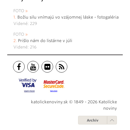
FOTO
Božiu silu vnímajú vo vzájomnej láske - fotogaléria
Videné: 229
FOTO
Prišlo nám do listárne v júli
Videné: 216
katolickenoviny.sk © 1849 - 2026 Katolícke
noviny
Archív