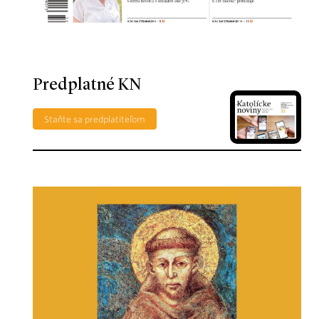
Predplatné KN
Staňte sa predplatiteľom