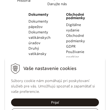
História
Darujte nás
Dokumenty
Obchodné
podmienky
Dokumenty
Digitálne
pápežov
vydanie
Dokumenty
Obchodné
vatikánskych
podmienky
úradov
GDPR
Druhý
Používanie
vatikánsky
cookies
koncil
Dokumenty
Vaše nastavenie cookies
KBS
Kódex
Súbory cookie nám pomáhajú pri poskytovaní
kánonického
služieb pre vás. Umožňujú spoznať a zapamätať si
práva
vaše preferencie.
Katechizmus
Katolíckej
Prijať
cirkvi