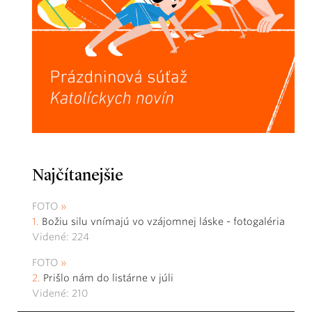
Najčítanejšie
FOTO
Božiu silu vnímajú vo vzájomnej láske - fotogaléria
Videné: 224
FOTO
Prišlo nám do listárne v júli
Videné: 210