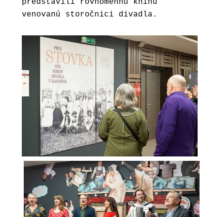
predstavili rovnomennú knihu
venovanú storočnici divadla.