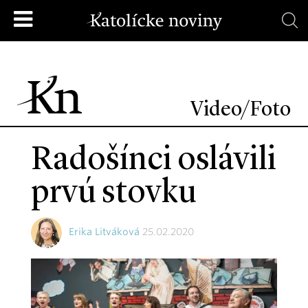
Video/Foto
Radošínci oslávili
prvú stovku
Erika Litváková
25.02.2020