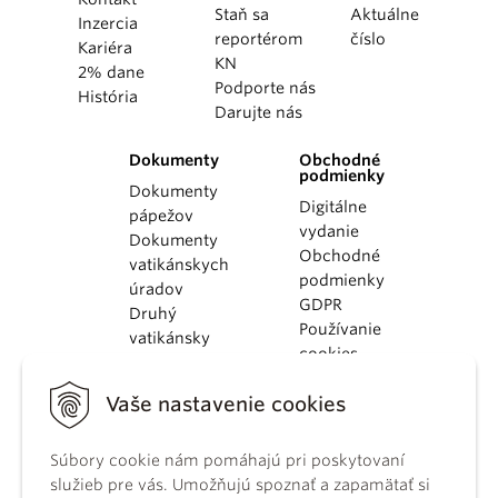
Staň sa
Aktuálne
Inzercia
reportérom
číslo
Kariéra
KN
2% dane
Podporte nás
História
Darujte nás
Dokumenty
Obchodné
podmienky
Dokumenty
Digitálne
pápežov
vydanie
Dokumenty
Obchodné
vatikánskych
podmienky
úradov
GDPR
Druhý
Používanie
vatikánsky
cookies
koncil
Dokumenty
Vaše nastavenie cookies
KBS
Kódex
Súbory cookie nám pomáhajú pri poskytovaní
kánonického
služieb pre vás. Umožňujú spoznať a zapamätať si
práva