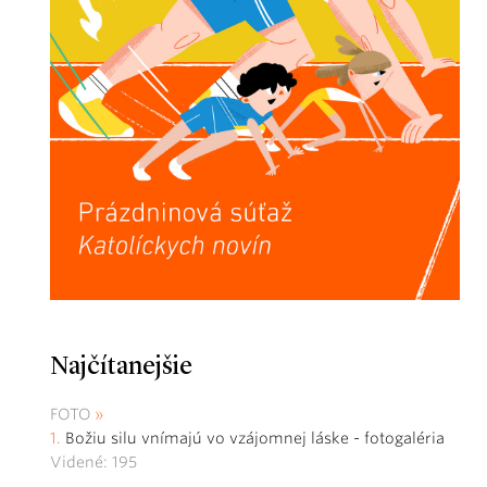
Najčítanejšie
FOTO
Božiu silu vnímajú vo vzájomnej láske - fotogaléria
Videné: 195