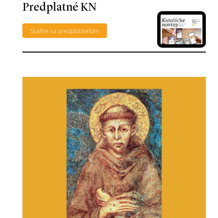
Predplatné KN
Staňte sa predplatiteľom