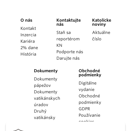
O nás
Kontaktujte
Katolícke
nás
noviny
Kontakt
Staň sa
Aktuálne
Inzercia
reportérom
číslo
Kariéra
KN
2% dane
Podporte nás
História
Darujte nás
Dokumenty
Obchodné
podmienky
Dokumenty
Digitálne
pápežov
vydanie
Dokumenty
Obchodné
vatikánskych
podmienky
úradov
GDPR
Druhý
Používanie
vatikánsky
cookies
koncil
Dokumenty