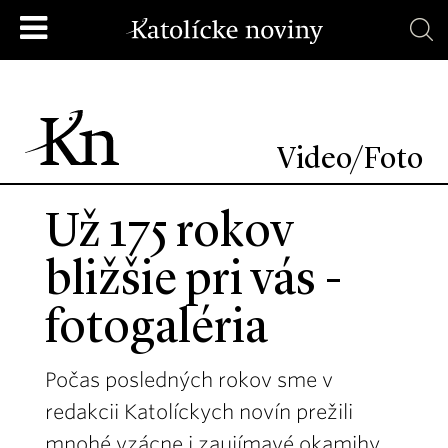
Video/Foto
Už 175 rokov
bližšie pri vás -
fotogaléria
Počas posledných rokov sme v
redakcii Katolíckych novín prežili
mnohé vzácne i zaujímavé okamihy.