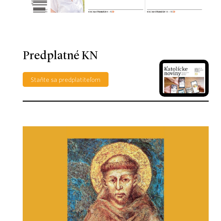
Predplatné KN
Staňte sa predplatiteľom