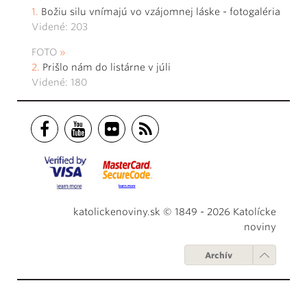
Božiu silu vnímajú vo vzájomnej láske - fotogaléria
Videné: 203
FOTO
Prišlo nám do listárne v júli
Videné: 180
katolickenoviny.sk © 1849 - 2026 Katolícke
noviny
Archív