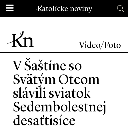
Video/Foto
V Šaštíne so
Svätým Otcom
slávili sviatok
Sedembolestnej
desaťtisíce