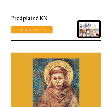
Predplatné KN
Staňte sa predplatiteľom