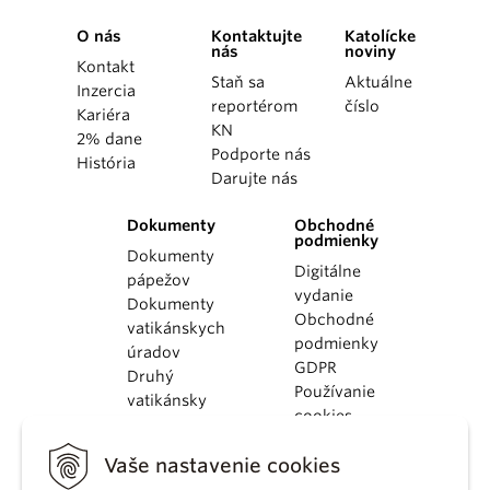
O nás
Kontaktujte
Katolícke
nás
noviny
Kontakt
Staň sa
Aktuálne
Inzercia
reportérom
číslo
Kariéra
KN
2% dane
Podporte nás
História
Darujte nás
Dokumenty
Obchodné
podmienky
Dokumenty
Digitálne
pápežov
vydanie
Dokumenty
Obchodné
vatikánskych
podmienky
úradov
GDPR
Druhý
Používanie
vatikánsky
cookies
koncil
Dokumenty
Vaše nastavenie cookies
KBS