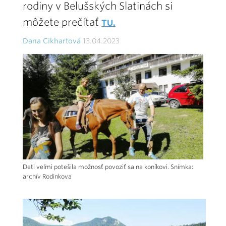
rodiny v Belušských Slatinách si
môžete prečítať
TU.
Dana Cikhartová
13.04.2023
Deti veľmi potešila možnosť povoziť sa na koníkovi. Snímka:
archív Rodinkova