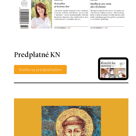
Predplatné KN
Staňte sa predplatiteľom