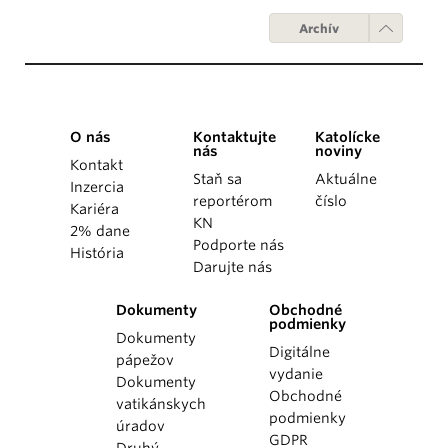
Archív
O nás
Kontaktujte
Katolícke
nás
noviny
Kontakt
Staň sa
Aktuálne
Inzercia
reportérom
číslo
Kariéra
KN
2% dane
Podporte nás
História
Darujte nás
Dokumenty
Obchodné
podmienky
Dokumenty
Digitálne
pápežov
vydanie
Dokumenty
Obchodné
vatikánskych
podmienky
úradov
GDPR