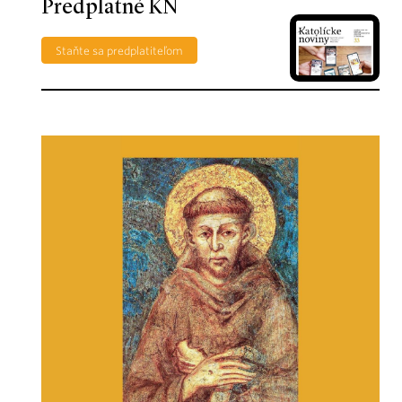
Predplatné KN
Staňte sa predplatiteľom