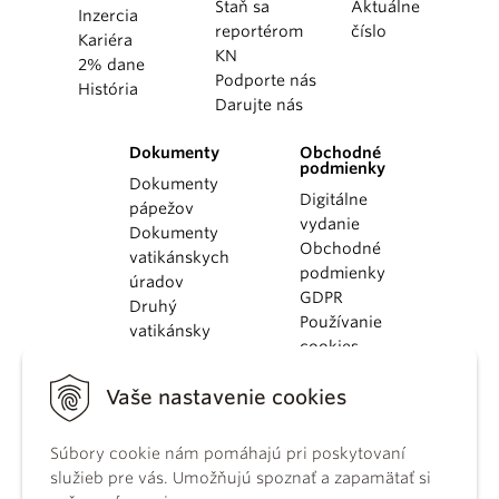
Staň sa
Aktuálne
Inzercia
reportérom
číslo
Kariéra
KN
2% dane
Podporte nás
História
Darujte nás
Dokumenty
Obchodné
podmienky
Dokumenty
Digitálne
pápežov
vydanie
Dokumenty
Obchodné
vatikánskych
podmienky
úradov
GDPR
Druhý
Používanie
vatikánsky
cookies
koncil
Dokumenty
Vaše nastavenie cookies
KBS
Kódex
Súbory cookie nám pomáhajú pri poskytovaní
kánonického
služieb pre vás. Umožňujú spoznať a zapamätať si
práva