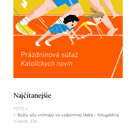
Najčítanejšie
FOTO
Božiu silu vnímajú vo vzájomnej láske - fotogaléria
Videné: 236