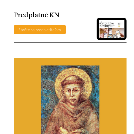
Predplatné KN
Staňte sa predplatiteľom