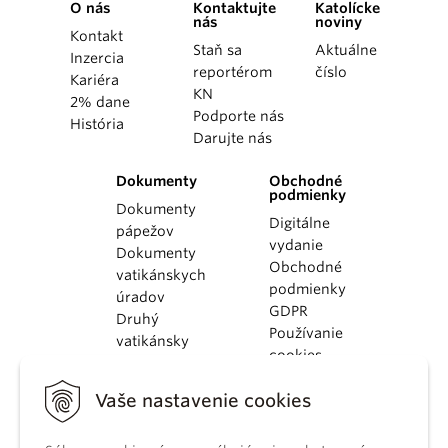
O nás
Kontaktujte
Katolícke
nás
noviny
Kontakt
Staň sa
Aktuálne
Inzercia
reportérom
číslo
Kariéra
KN
2% dane
Podporte nás
História
Darujte nás
Dokumenty
Obchodné
podmienky
Dokumenty
Digitálne
pápežov
vydanie
Dokumenty
Obchodné
vatikánskych
podmienky
úradov
GDPR
Druhý
Používanie
vatikánsky
cookies
koncil
Dokumenty
Vaše nastavenie cookies
KBS
Kódex