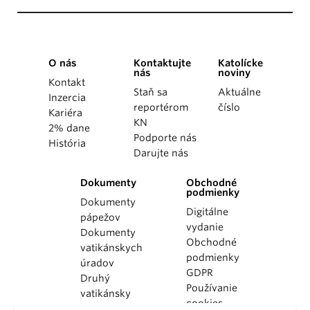
O nás
Kontaktujte
Katolícke
nás
noviny
Kontakt
Staň sa
Aktuálne
Inzercia
reportérom
číslo
Kariéra
KN
2% dane
Podporte nás
História
Darujte nás
Dokumenty
Obchodné
podmienky
Dokumenty
Digitálne
pápežov
vydanie
Dokumenty
Obchodné
vatikánskych
podmienky
úradov
GDPR
Druhý
Používanie
vatikánsky
cookies
koncil