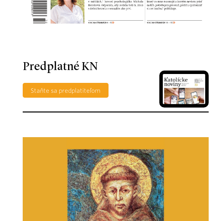
Predplatné KN
Staňte sa predplatiteľom