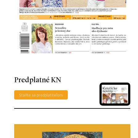
Predplatné KN
Staňte sa predplatiteľom