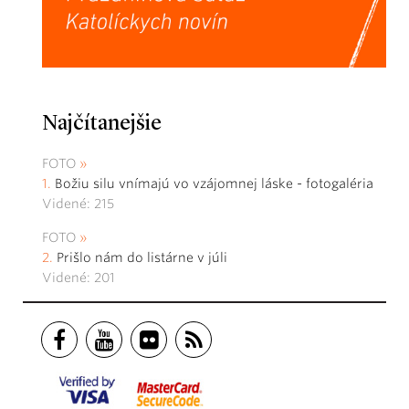
Najčítanejšie
FOTO
Božiu silu vnímajú vo vzájomnej láske - fotogaléria
Videné: 215
FOTO
Prišlo nám do listárne v júli
Videné: 201