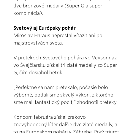
dve bronzové medaily (Super G a super
kombinácia).
Svetový aj Európsky pohár
Miroslav Haraus neprestal víťaziť ani po
majstrovstvách sveta.
V pretekoch Svetového pohára vo Veysonnaz
vo Švajčiarsku získal tri zlaté medaily zo Super
G, čím dosiahol hetrik.
„Perfektne sa nám pretekalo, počasie bolo
výborné, podali sme skvelý výkon, z ktorého
sme mali fantastický pocit,“ zhodnotil preteky.
Koncom februára získal zrakovo
znevýhodnený líder ďalšie dve zlaté medaily, a
to na Európskom pohári v Záhrebe. Prvý triumf