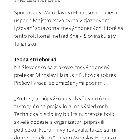
archív Miroslava Harausa
Športovcovi Miroslavovi Harausovi priniesli
úspech Majstrovstvá sveta v zjazdovom
lyžovaní zdravotne znevýhodnených, ktoré sa
tento rok konali netradične v Slovinsku aj v
Taliansku.
Jedna strieborná
Na Slovensko sa zrakovo znevýhodnený
pretekár Miroslav Haraus z Ľubovca (okres
Prešov) vracal so zmiešanými pocitmi.
„Preteky a môj výkon ovplyvňovali rôzne
faktory, čo sa prejavilo aj na výsledkoch.
Technické disciplíny boli fajn, pretože bolo
skvelé počasie a organizátori pripravili
podložku, ktorá mi vyhovovala, takže sa mi
dobre pretekalo,“ hovorí Miroslav Haraus o