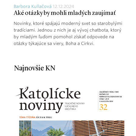
Barbora Kullačová
12.12.2024
Aké otázky by mohli mladých zaujímať
Novinky, ktoré spájajú moderný svet so starobylými
tradíciami. Jednou z nich je aj vývoj chatbota, ktorý
by mladým ľuďom pomohol získať odpovede na
otázky týkajúce sa viery, Boha a Cirkvi.
Najnovšie KN