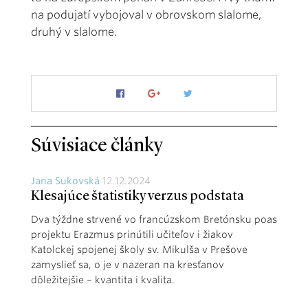
na podujatí vybojoval v obrovskom slalome,
druhý v slalome.
Súvisiace články
Jana Sukovská
12.12.2024
Klesajúce štatistiky verzus podstata
Dva týždne strvené vo francúzskom Bretónsku poas
projektu Erazmus prinútili učiteľov i žiakov
Katolckej spojenej školy sv. Mikulša v Prešove
zamyslieť sa, o je v nazeran na kresťanov
dôležitejšie – kvantita i kvalita.