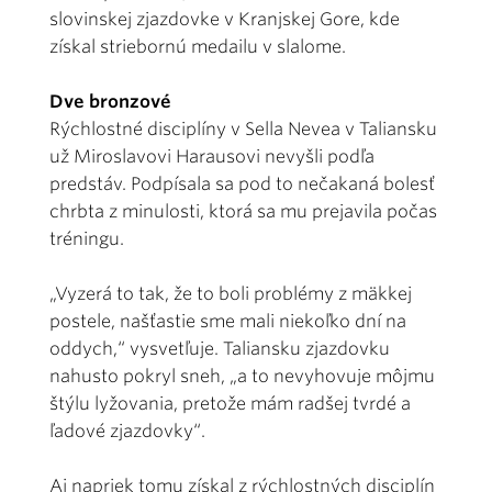
slovinskej zjazdovke v Kranjskej Gore, kde
získal striebornú medailu v slalome.
Dve bronzové
Rýchlostné disciplíny v Sella Nevea v Taliansku
už Miroslavovi Harausovi nevyšli podľa
predstáv. Podpísala sa pod to nečakaná bolesť
chrbta z minulosti, ktorá sa mu prejavila počas
tréningu.
„Vyzerá to tak, že to boli problémy z mäkkej
postele, našťastie sme mali niekoľko dní na
oddych,“ vysvetľuje. Taliansku zjazdovku
nahusto pokryl sneh, „a to nevyhovuje môjmu
štýlu lyžovania, pretože mám radšej tvrdé a
ľadové zjazdovky“.
Aj napriek tomu získal z rýchlostných disciplín