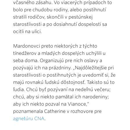
včasného zásahu. Vo viacerých prípadoch to
bolo pre chudobu rodiny, alebo postihnutí
stratili rodičov, skončili v pestúnskej
starostlivosti a po dosiahnutí dospelosti sa
ocitli na ulici.
Mardonovci preto niektorých z týchto
tínedžerov a mladých dospelých uchýlili u
seba doma. Organizujú pre nich oslavy a
pozývajú ich na prázdniny. „Najdôležitejšie pri
starostlivosti o postihnutých je uvedomiť si, že
majú rovnakú ľudskú dôstojnosť. Takisto sú to
ľudia. Chcú byť pozývaní na nedeľnú večeru;
chcú, aby si niekto pamätal ich narodeniny;
aby ich niekto pozval na Vianoce,“
poznamenala Catherine v rozhovore pre
agnetúru CNA
.