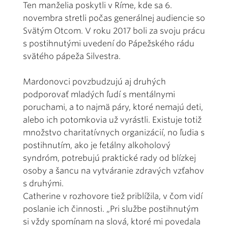
Ten manželia poskytli v Ríme, kde sa 6.
novembra stretli počas generálnej audiencie so
Svätým Otcom. V roku 2017 boli za svoju prácu
s postihnutými uvedení do Pápežského rádu
svätého pápeža Silvestra.
Mardonovci povzbudzujú aj druhých
podporovať mladých ľudí s mentálnymi
poruchami, a to najmä páry, ktoré nemajú deti,
alebo ich potomkovia už vyrástli. Existuje totiž
množstvo charitatívnych organizácií, no ľudia s
postihnutím, ako je fetálny alkoholový
syndróm, potrebujú praktické rady od blízkej
osoby a šancu na vytváranie zdravých vzťahov
s druhými.
Catherine v rozhovore tiež priblížila, v čom vidí
poslanie ich činnosti. „Pri službe postihnutým
si vždy spomínam na slová, ktoré mi povedala