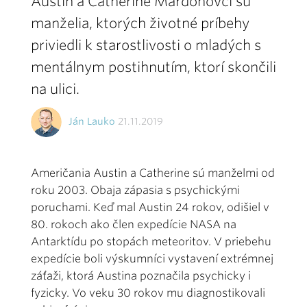
Austin a Catherine Mardonovci sú
manželia, ktorých životné príbehy
priviedli k starostlivosti o mladých s
mentálnym postihnutím, ktorí skončili
na ulici.
Ján Lauko
21.11.2019
Američania Austin a Catherine sú manželmi od
roku 2003. Obaja zápasia s psychickými
poruchami. Keď mal Austin 24 rokov, odišiel v
80. rokoch ako člen expedície NASA na
Antarktídu po stopách meteoritov. V priebehu
expedície boli výskumníci vystavení extrémnej
záťaži, ktorá Austina poznačila psychicky i
fyzicky. Vo veku 30 rokov mu diagnostikovali