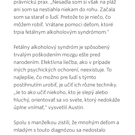
právnickú prax. „Nesadla som si však na pláž
ani som sa nestiahla niekam do rohu. Začala
som sa starať o ľudí. Pretože to je niečo, čo
môžem robiť. Vrátane pomoci deťom, ktoré
trpia fetálnym alkoholovým syndrómom.“
Fetálny alkoholový syndróm je spôsobený
trvalým poškodením mozgu ešte pred
narodením. Efektívna liečba, ako v prípade
iných psychických ochorení, neexistuje. To
najlepšie, čo možno pre ľudí s týmto
postihnutím urobiť, je učiť ich rôzne techniky.
„Je to ako učiť niekoho, kto je slepý alebo
hluchý, orientovať sa vo svete, ktorý nedokáže
úplne vnímať,“ vysvetlil Austin.
Spolu s manželkou zistili, že mnohým deťom a
mladým s touto diagnózou sa nedostalo