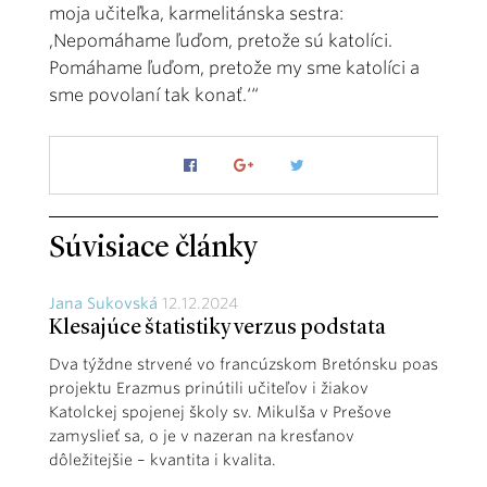
moja učiteľka, karmelitánska sestra:
,Nepomáhame ľuďom, pretože sú katolíci.
Pomáhame ľuďom, pretože my sme katolíci a
sme povolaní tak konať.‘“
Súvisiace články
Jana Sukovská
12.12.2024
Klesajúce štatistiky verzus podstata
Dva týždne strvené vo francúzskom Bretónsku poas
projektu Erazmus prinútili učiteľov i žiakov
Katolckej spojenej školy sv. Mikulša v Prešove
zamyslieť sa, o je v nazeran na kresťanov
dôležitejšie – kvantita i kvalita.