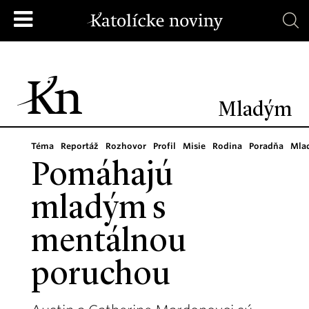
Mladým
Téma
Reportáž
Rozhovor
Profil
Misie
Rodina
Poradňa
Mla
Pomáhajú
mladým s
mentálnou
poruchou