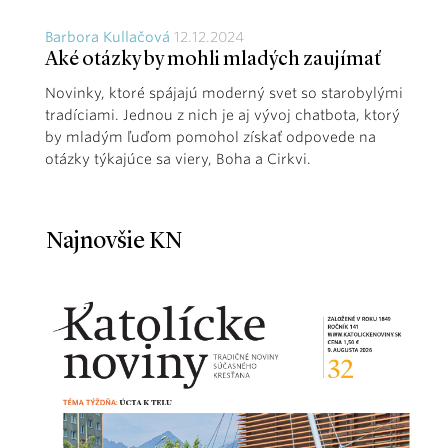
Barbora Kullačová
12.12.2024
Aké otázky by mohli mladých zaujímať
Novinky, ktoré spájajú moderný svet so starobylými
tradíciami. Jednou z nich je aj vývoj chatbota, ktorý
by mladým ľuďom pomohol získať odpovede na
otázky týkajúce sa viery, Boha a Cirkvi.
Najnovšie KN