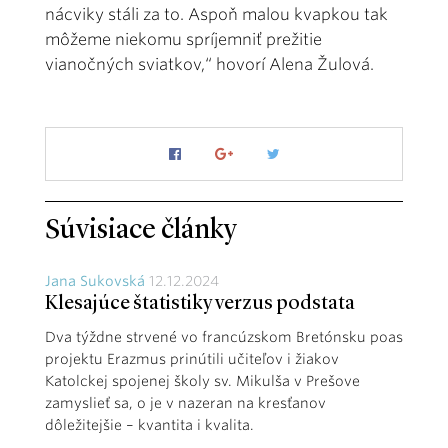
nácviky stáli za to. Aspoň malou kvapkou tak
môžeme niekomu spríjemniť prežitie
vianočných sviatkov,“ hovorí Alena Žulová.
Súvisiace články
Jana Sukovská
12.12.2024
Klesajúce štatistiky verzus podstata
Dva týždne strvené vo francúzskom Bretónsku poas
projektu Erazmus prinútili učiteľov i žiakov
Katolckej spojenej školy sv. Mikulša v Prešove
zamyslieť sa, o je v nazeran na kresťanov
dôležitejšie – kvantita i kvalita.