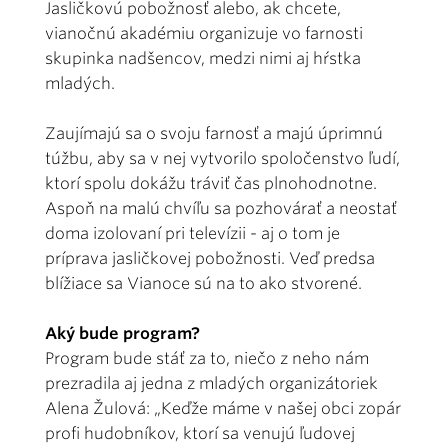
Jasličkovú pobožnosť alebo, ak chcete,
vianočnú akadémiu organizuje vo farnosti
skupinka nadšencov, medzi nimi aj hŕstka
mladých.
Zaujímajú sa o svoju farnosť a majú úprimnú
túžbu, aby sa v nej vytvorilo spoločenstvo ľudí,
ktorí spolu dokážu tráviť čas plnohodnotne.
Aspoň na malú chvíľu sa pozhovárať a neostať
doma izolovaní pri televízii - aj o tom je
príprava jasličkovej pobožnosti. Veď predsa
blížiace sa Vianoce sú na to ako stvorené.
Aký bude program?
Program bude stáť za to, niečo z neho nám
prezradila aj jedna z mladých organizátoriek
Alena Žulová: „Keďže máme v našej obci zopár
profi hudobníkov, ktorí sa venujú ľudovej