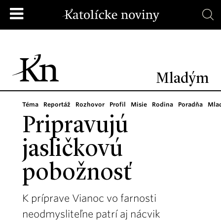
Mladým
Téma
Reportáž
Rozhovor
Profil
Misie
Rodina
Poradňa
Mla
Pripravujú
jasličkovú
pobožnosť
K príprave Vianoc vo farnosti
neodmysliteľne patrí aj nácvik