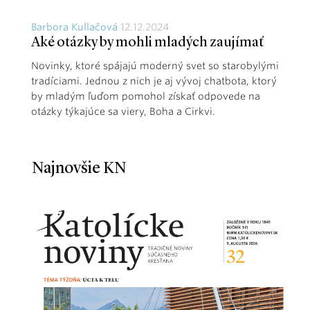
Barbora Kullačová
12.12.2024
Aké otázky by mohli mladých zaujímať
Novinky, ktoré spájajú moderný svet so starobylými
tradíciami. Jednou z nich je aj vývoj chatbota, ktorý
by mladým ľuďom pomohol získať odpovede na
otázky týkajúce sa viery, Boha a Cirkvi.
Najnovšie KN