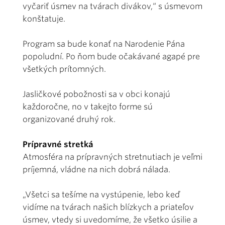
vyčariť úsmev na tvárach divákov,“ s úsmevom
konštatuje.
Program sa bude konať na Narodenie Pána
popoludní. Po ňom bude očakávané agapé pre
všetkých prítomných.
Jasličkové pobožnosti sa v obci konajú
každoročne, no v takejto forme sú
organizované druhý rok.
Prípravné stretká
Atmosféra na prípravných stretnutiach je veľmi
príjemná, vládne na nich dobrá nálada.
„Všetci sa tešíme na vystúpenie, lebo keď
vidíme na tvárach našich blízkych a priateľov
úsmev, vtedy si uvedomíme, že všetko úsilie a