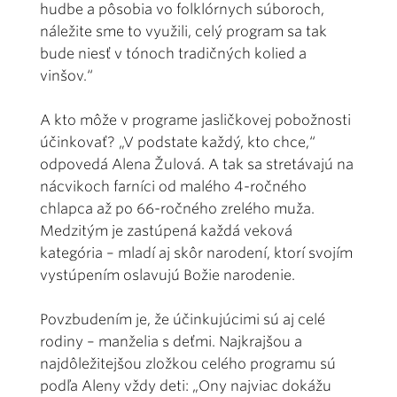
hudbe a pôsobia vo folklórnych súboroch,
náležite sme to využili, celý program sa tak
bude niesť v tónoch tradičných kolied a
vinšov.“
A kto môže v programe jasličkovej pobožnosti
účinkovať? „V podstate každý, kto chce,“
odpovedá Alena Žulová. A tak sa stretávajú na
nácvikoch farníci od malého 4-ročného
chlapca až po 66-ročného zrelého muža.
Medzitým je zastúpená každá veková
kategória – mladí aj skôr narodení, ktorí svojím
vystúpením oslavujú Božie narodenie.
Povzbudením je, že účinkujúcimi sú aj celé
rodiny – manželia s deťmi. Najkrajšou a
najdôležitejšou zložkou celého programu sú
podľa Aleny vždy deti: „Ony najviac dokážu