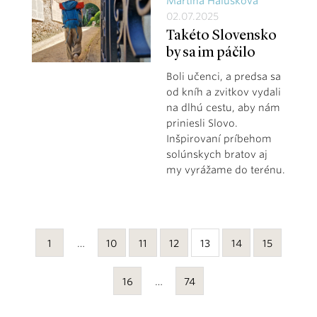
Martina Halúsková
02.07.2025
Takéto Slovensko
by sa im páčilo
Boli učenci, a predsa sa
od kníh a zvitkov vydali
na dlhú cestu, aby nám
priniesli Slovo.
Inšpirovaní príbehom
solúnskych bratov aj
my vyrážame do terénu.
1
…
10
11
12
13
14
15
16
…
74