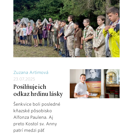
Zuzana Artimová
23.07.2025
Posilňuje ich
odkaz hrdinu lásky
Šenkvice boli posledné
kňazské pôsobisko
Alfonza Paulena. Aj
preto Kostol sv. Anny
patrí medzi päť