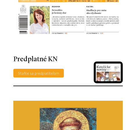
Predplatné KN
Staňte sa predplatiteľom