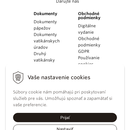
Darujte nás
Dokumenty
Obchodné
podmienky
Dokumenty
Digitálne
pápežov
vydanie
Dokumenty
Obchodné
vatikánskych
podmienky
úradov
GDPR
Druhý
Používanie
vatikánsky
cookies
koncil
Dokumenty
Vaše nastavenie cookies
KBS
Kódex
Súbory cookie nám pomáhajú pri poskytovaní
kánonického
služieb pre vás. Umožňujú spoznať a zapamätať si
práva
vaše preferencie.
Katechizmus
Katolíckej
Prijať
cirkvi
Nastaviť