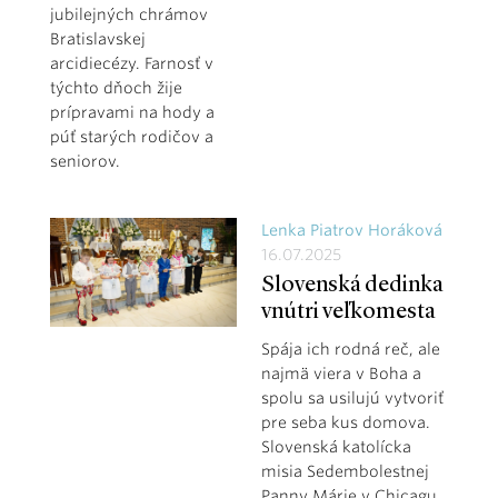
jubilejných chrámov
Bratislavskej
arcidiecézy. Farnosť v
týchto dňoch žije
prípravami na hody a
púť starých rodičov a
seniorov.
Lenka Piatrov Horáková
16.07.2025
Slovenská dedinka
vnútri veľkomesta
Spája ich rodná reč, ale
najmä viera v Boha a
spolu sa usilujú vytvoriť
pre seba kus domova.
Slovenská katolícka
misia Sedembolestnej
Panny Márie v Chicagu