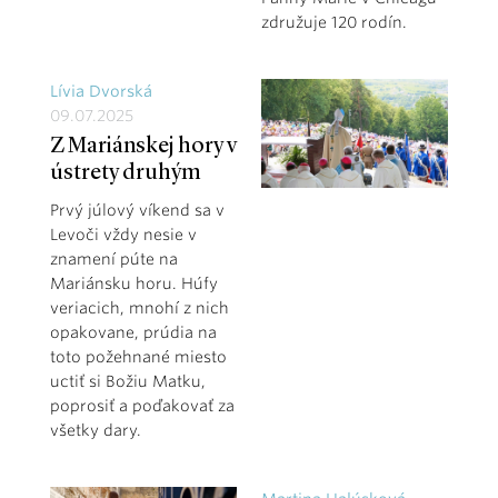
združuje 120 rodín.
Lívia Dvorská
09.07.2025
Z Mariánskej hory v
ústrety druhým
Prvý júlový víkend sa v
Levoči vždy nesie v
znamení púte na
Mariánsku horu. Húfy
veriacich, mnohí z nich
opakovane, prúdia na
toto požehnané miesto
uctiť si Božiu Matku,
poprosiť a poďakovať za
všetky dary.