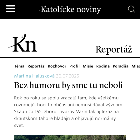
Reportáž
Téma
Reportáž
Rozhovor
Profil
Misie
Rodina
Poradňa
Mla
Martina Halúsková
30.07.2025
Bez humoru by sme tu neboli
Rok po roku sa spolu vracajú tam, kde všetkému
rozumejú, hoci to občas ani nemusí dávať význam.
Skauti zo 152. zboru Javorov Varín tak aj teraz na
skautskom tábore hľadajú a objavujú normálny
svet.