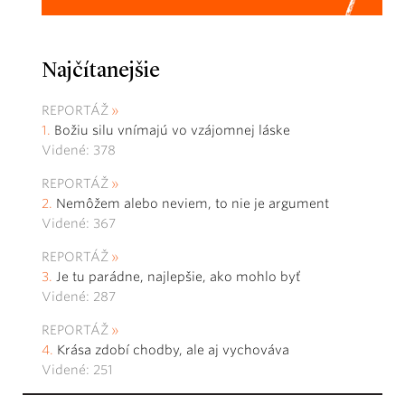
Najčítanejšie
REPORTÁŽ
Božiu silu vnímajú vo vzájomnej láske
Videné: 378
REPORTÁŽ
Nemôžem alebo neviem, to nie je argument
Videné: 367
REPORTÁŽ
Je tu parádne, najlepšie, ako mohlo byť
Videné: 287
REPORTÁŽ
Krása zdobí chodby, ale aj vychováva
Videné: 251