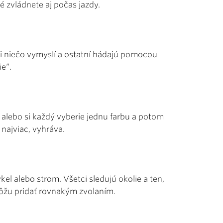
é zvládnete aj počas jazdy.
si niečo vymyslí a ostatní hádajú pomocou
ie“.
 alebo si každý vyberie jednu farbu a potom
a najviac, vyhráva.
kel alebo strom. Všetci sledujú okolie a ten,
 môžu pridať rovnakým zvolaním.