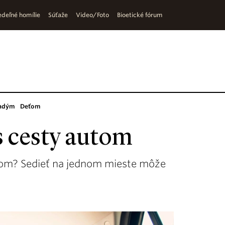
deľné homílie
Súťaže
Video/Foto
Bioetické fórum
adým
Deťom
s cesty autom
utom? Sedieť na jednom mieste môže