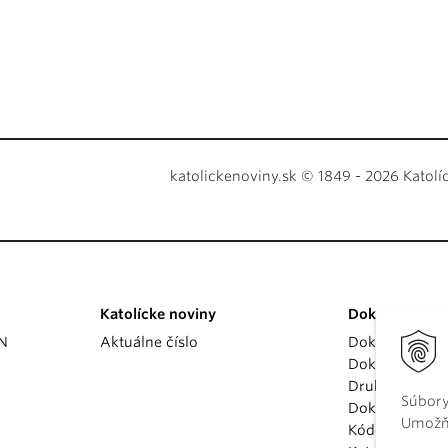
katolickenoviny.sk © 1849 - 2026 Katolí
Katolícke noviny
Dokumenty
KN
Aktuálne číslo
Dokumenty p
Dokumenty va
Druhý vatikán
Súbory
Dokumenty K
Umožňu
Kódex kánoni