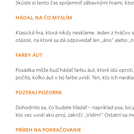
Skúste si tento čas spríjemniť zábavnými hrami, ktor
HÁDAJ, NA ČO MYSLÍM
Klasická hra, ktorá nikdy nesklame. Jeden z hráčov 
otázok, na ktoré sa dá odpovedať len „áno“ alebo „n
FARBY ÁUT
Posádka môže buď hádať farbu áut, ktoré idú oproti,
počíta, koľko áut v tej farbe uvidí. Ten, kto ich narát
POZERAJ POZORNE
Dohodnite sa, čo budete hľadať – napríklad psa, bicy
kto vec uvidí ako prvý, zakričí: „Vidím!“ Ostatní sa
PRÍBEH NA POKRAČOVANIE