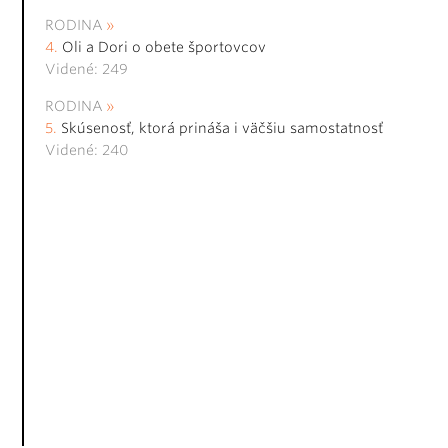
RODINA
Oli a Dori o obete športovcov
Videné: 249
RODINA
Skúsenosť, ktorá prináša i väčšiu samostatnosť
Videné: 240