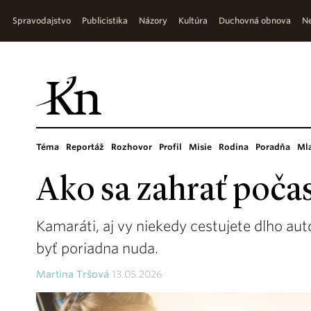
Spravodajstvo
Publicistika
Názory
Kultúra
Duchovná obnova
Ne
Téma
Reportáž
Rozhovor
Profil
Misie
Rodina
Poradňa
Ml
Ako sa zahrať poča
Kamaráti, aj vy niekedy cestujete dlho a
byť poriadna nuda.
Martina Tršová
13.05.2026