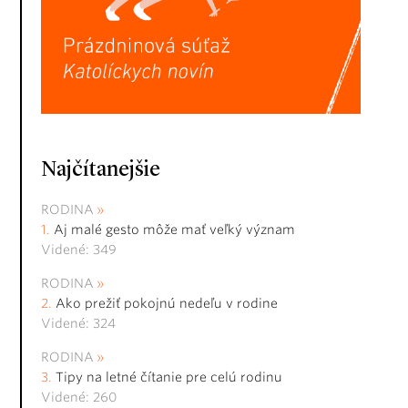
Najčítanejšie
RODINA
Aj malé gesto môže mať veľký význam
Videné: 349
RODINA
Ako prežiť pokojnú nedeľu v rodine
Videné: 324
RODINA
Tipy na letné čítanie pre celú rodinu
Videné: 260