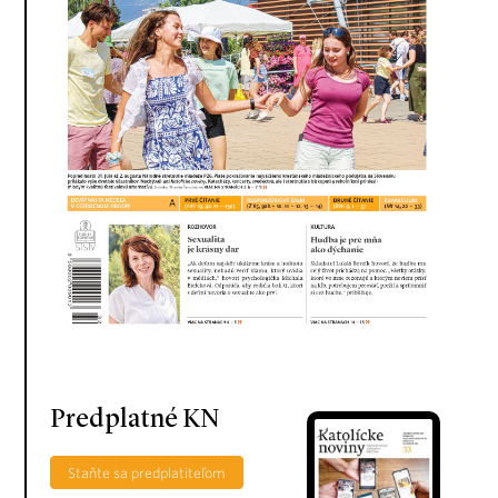
Predplatné KN
Staňte sa predplatiteľom