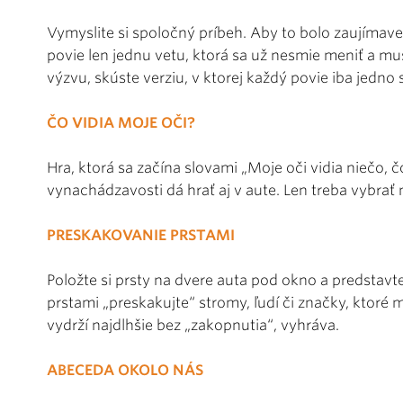
Vymyslite si spoločný príbeh. Aby to bolo zaujímave
povie len jednu vetu, ktorá sa už nesmie meniť a mu
výzvu, skúste verziu, v ktorej každý povie iba jedno 
ČO VIDIA MOJE OČI?
Hra, ktorá sa začína slovami „Moje oči vidia niečo, 
vynachádzavosti dá hrať aj v aute. Len treba vybrať n
PRESKAKOVANIE PRSTAMI
Položte si prsty na dvere auta pod okno a predstavte 
prstami „preskakujte“ stromy, ľudí či značky, ktoré 
vydrží najdlhšie bez „zakopnutia“, vyhráva.
ABECEDA OKOLO NÁS