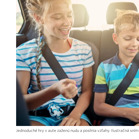
Jednoduché hry v aute zaženú nudu a posilnia vzťahy. Ilustračná sn