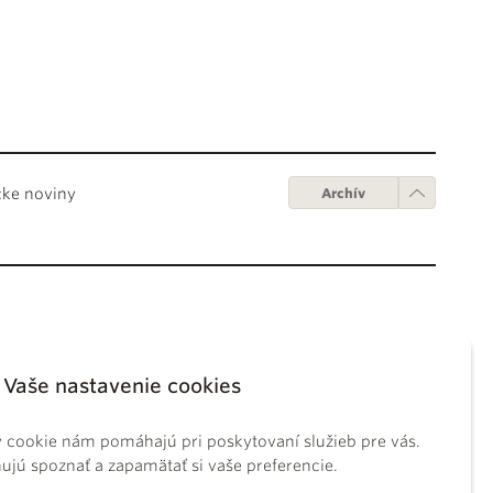
cke noviny
Archív
Obchodné podmienky
ápežov
Digitálne vydanie
Vaše nastavenie cookies
tikánskych úradov
Obchodné podmienky
sky koncil
GDPR
 cookie nám pomáhajú pri poskytovaní služieb pre vás.
BS
Používanie cookies
jú spoznať a zapamätať si vaše preferencie.
ckého práva