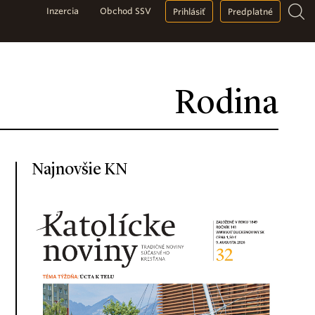
Inzercia
Obchod SSV
Prihlásiť
Predplatné
Rodina
Najnovšie KN