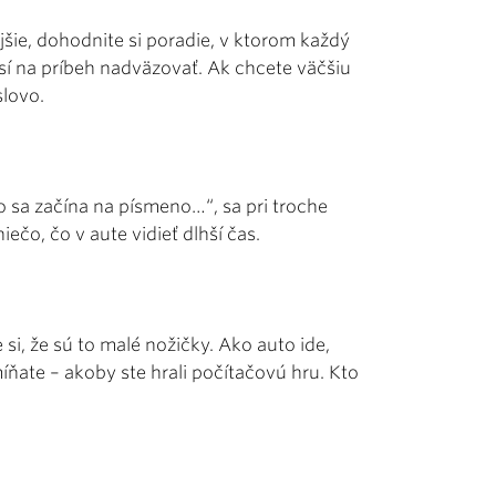
jšie, dohodnite si poradie, v ktorom každý
sí na príbeh nadväzovať. Ak chcete väčšiu
slovo.
čo sa začína na písmeno…“, sa pri troche
iečo, čo v aute vidieť dlhší čas.
si, že sú to malé nožičky. Ako auto ide,
míňate – akoby ste hrali počítačovú hru. Kto