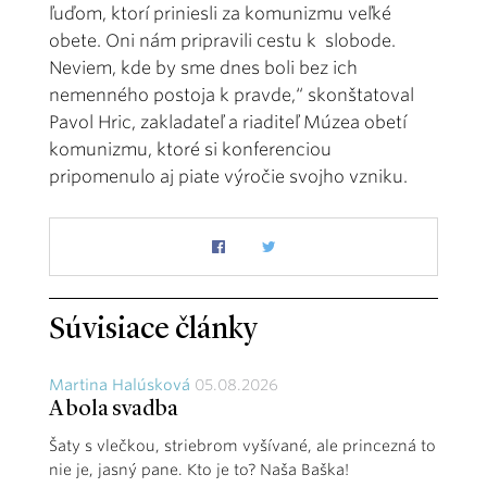
ľuďom, ktorí priniesli za komunizmu veľké
obete. Oni nám pripravili cestu k slobode.
Neviem, kde by sme dnes boli bez ich
nemenného postoja k pravde,“ skonštatoval
Pavol Hric, zakladateľ a riaditeľ Múzea obetí
komunizmu, ktoré si konferenciou
pripomenulo aj piate výročie svojho vzniku.
Súvisiace články
Martina Halúsková
05.08.2026
A bola svadba
Šaty s vlečkou, striebrom vyšívané, ale princezná to
nie je, jasný pane. Kto je to? Naša Baška!