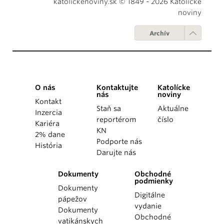
katolickenoviny.sk © 1849 - 2026 Katolícke
noviny
Archív
O nás
Kontaktujte
Katolícke
nás
noviny
Kontakt
Staň sa
Aktuálne
Inzercia
reportérom
číslo
Kariéra
KN
2% dane
Podporte nás
História
Darujte nás
Dokumenty
Obchodné
podmienky
Dokumenty
Digitálne
pápežov
vydanie
Dokumenty
Obchodné
vatikánskych