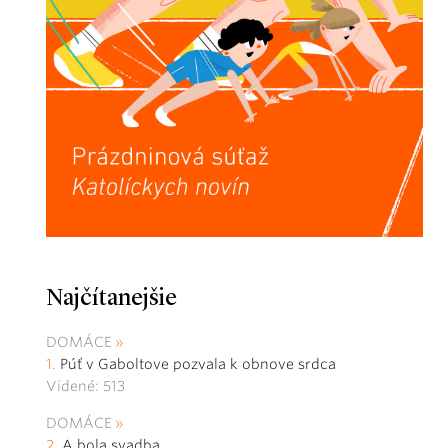
Najčítanejšie
DOMÁCE
Púť v Gaboltove pozvala k obnove srdca
Videné: 513
DOMÁCE
A bola svadba