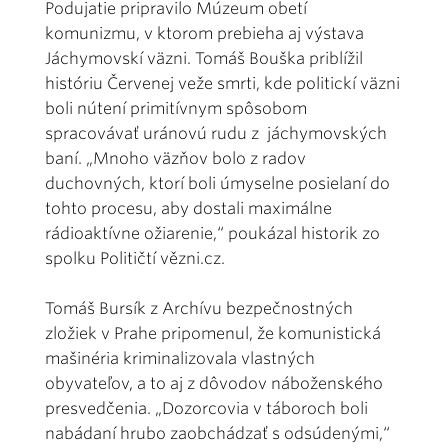
Podujatie pripravilo Múzeum obetí
komunizmu, v ktorom prebieha aj výstava
Jáchymovskí väzni. Tomáš Bouška priblížil
históriu Červenej veže smrti, kde politickí väzni
boli nútení primitívnym spôsobom
spracovávať uránovú rudu z jáchymovských
baní. „Mnoho väzňov bolo z radov
duchovných, ktorí boli úmyselne posielaní do
tohto procesu, aby dostali maximálne
rádioaktívne ožiarenie,“ poukázal historik zo
spolku Političtí vězni.cz.
Tomáš Bursík z Archívu bezpečnostných
zložiek v Prahe pripomenul, že komunistická
mašinéria kriminalizovala vlastných
obyvateľov, a to aj z dôvodov náboženského
presvedčenia. „Dozorcovia v táboroch boli
nabádaní hrubo zaobchádzať s odsúdenými,“