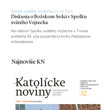
Spolok svätého Vojtecha
04.08.2026
Diskusia o Božskom Srdci v Spolku
svätého Vojtecha
Na nádvorí Spolku svätého Vojtecha v Trnave
prebehla 30. júla prezentácia knihy
Prebúdzanie
milosrdenstva
.
Najnovšie KN