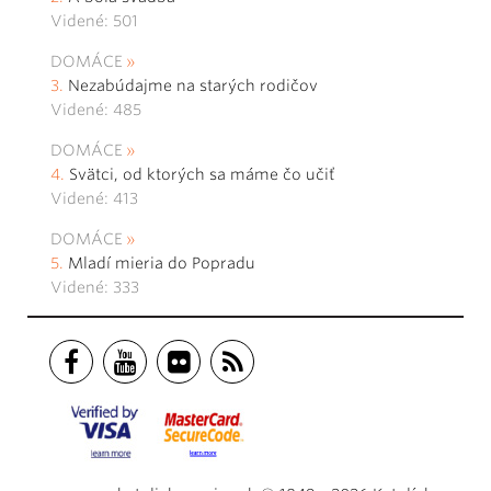
Videné: 501
DOMÁCE
Nezabúdajme na starých rodičov
Videné: 485
DOMÁCE
Svätci, od ktorých sa máme čo učiť
Videné: 413
DOMÁCE
Mladí mieria do Popradu
Videné: 333