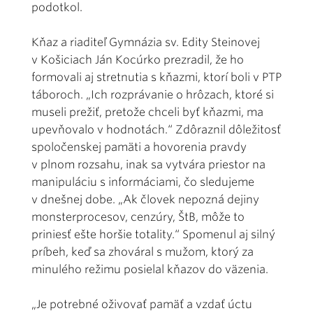
podotkol.
Kňaz a riaditeľ Gymnázia sv. Edity Steinovej
v Košiciach Ján Kocúrko prezradil, že ho
formovali aj stretnutia s kňazmi, ktorí boli v PTP
táboroch. „Ich rozprávanie o hrôzach, ktoré si
museli prežiť, pretože chceli byť kňazmi, ma
upevňovalo v hodnotách.“ Zdôraznil dôležitosť
spoločenskej pamäti a hovorenia pravdy
v plnom rozsahu, inak sa vytvára priestor na
manipuláciu s informáciami, čo sledujeme
v dnešnej dobe. „Ak človek nepozná dejiny
monsterprocesov, cenzúry, ŠtB, môže to
priniesť ešte horšie totality.“ Spomenul aj silný
príbeh, keď sa zhováral s mužom, ktorý za
minulého režimu posielal kňazov do väzenia.
„Je potrebné oživovať pamäť a vzdať úctu