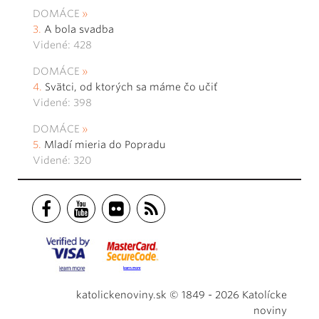
DOMÁCE
A bola svadba
Videné: 428
DOMÁCE
Svätci, od ktorých sa máme čo učiť
Videné: 398
DOMÁCE
Mladí mieria do Popradu
Videné: 320
katolickenoviny.sk © 1849 - 2026 Katolícke
noviny