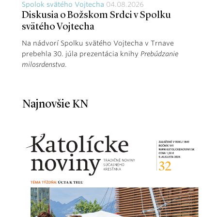
Spolok svätého Vojtecha
04.08.2026
Diskusia o Božskom Srdci v Spolku
svätého Vojtecha
Na nádvorí Spolku svätého Vojtecha v Trnave
prebehla 30. júla prezentácia knihy
Prebúdzanie
milosrdenstva
.
Najnovšie KN