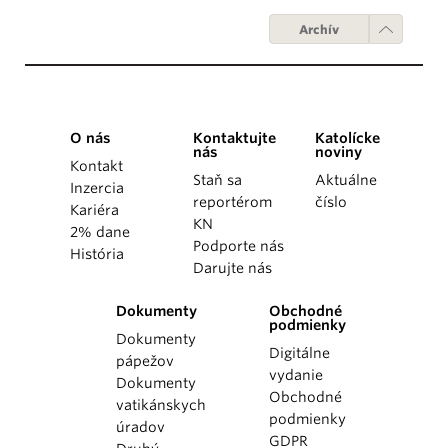
Archív
O nás
Kontaktujte
Katolícke
nás
noviny
Kontakt
Staň sa
Aktuálne
Inzercia
reportérom
číslo
Kariéra
KN
2% dane
Podporte nás
História
Darujte nás
Dokumenty
Obchodné
podmienky
Dokumenty
Digitálne
pápežov
vydanie
Dokumenty
Obchodné
vatikánskych
podmienky
úradov
GDPR