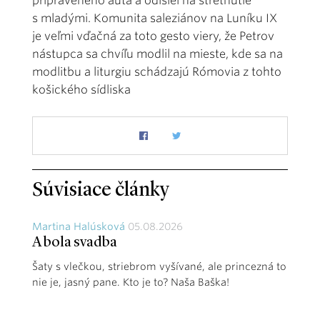
pripraveného auta a odišiel na stretnutie
s mladými. Komunita saleziánov na Luníku IX
je veľmi vďačná za toto gesto viery, že Petrov
nástupca sa chvíľu modlil na mieste, kde sa na
modlitbu a liturgiu schádzajú Rómovia z tohto
košického sídliska
Súvisiace články
Martina Halúsková
05.08.2026
A bola svadba
Šaty s vlečkou, striebrom vyšívané, ale princezná to
nie je, jasný pane. Kto je to? Naša Baška!