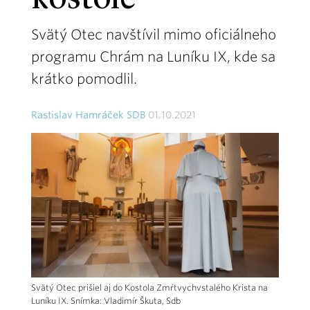
kostole
Svätý Otec navštívil mimo oficiálneho
programu Chrám na Luníku IX, kde sa
krátko pomodlil.
Rastislav Hamráček SDB
01.10.2021
Svätý Otec prišiel aj do Kostola Zmŕtvychvstalého Krista na
Luníku IX. Snímka: Vladimír Škuta, Sdb