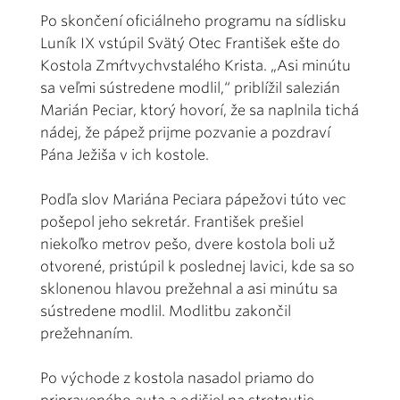
Po skončení oficiálneho programu na sídlisku
Luník IX vstúpil Svätý Otec František ešte do
Kostola Zmŕtvychvstalého Krista. „Asi minútu
sa veľmi sústredene modlil,“ priblížil salezián
Marián Peciar, ktorý hovorí, že sa naplnila tichá
nádej, že pápež prijme pozvanie a pozdraví
Pána Ježiša v ich kostole.
Podľa slov Mariána Peciara pápežovi túto vec
pošepol jeho sekretár. František prešiel
niekoľko metrov pešo, dvere kostola boli už
otvorené, pristúpil k poslednej lavici, kde sa so
sklonenou hlavou prežehnal a asi minútu sa
sústredene modlil. Modlitbu zakončil
prežehnaním.
Po východe z kostola nasadol priamo do