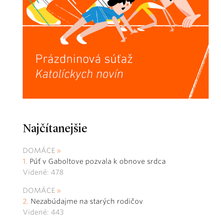
Najčítanejšie
DOMÁCE
Púť v Gaboltove pozvala k obnove srdca
Videné: 478
DOMÁCE
Nezabúdajme na starých rodičov
Videné: 443