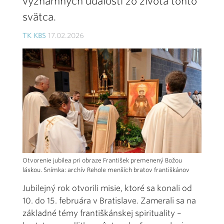
významných udalostí zo života tohto
svätca.
TK KBS
17.02.2026
Otvorenie jubilea pri obraze František premenený Božou
láskou. Snímka: archív Rehole menších bratov františkánov
Jubilejný rok otvorili misie, ktoré sa konali od
10. do 15. februára v Bratislave. Zamerali sa na
základné témy františkánskej spirituality –