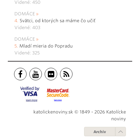
Videné: 450
DOMÁCE
Svätci, od ktorých sa máme čo učiť
Videné: 403
DOMÁCE
Mladí mieria do Popradu
Videné: 325
katolickenoviny.sk © 1849 - 2026 Katolícke
noviny
Archív