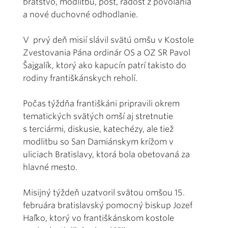
bratstvo, modlitbu, pôst, radosť z povolania
a nové duchovné odhodlanie.
V prvý deň misií slávil svätú omšu v Kostole
Zvestovania Pána ordinár OS a OZ SR Pavol
Šajgalík, ktorý ako kapucín patrí takisto do
rodiny františkánskych reholí.
Počas týždňa františkáni pripravili okrem
tematických svätých omší aj stretnutie
s terciármi, diskusie, katechézy, ale tiež
modlitbu so San Damiánskym krížom v
uliciach Bratislavy, ktorá bola obetovaná za
hlavné mesto.
Misijný týždeň uzatvoril svätou omšou 15.
februára bratislavský pomocný biskup Jozef
Haľko, ktorý vo františkánskom kostole