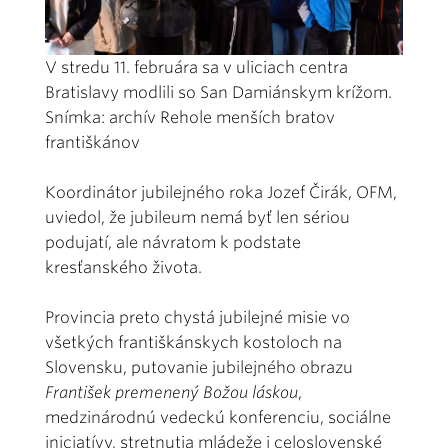
V stredu 11. februára sa v uliciach centra
Bratislavy modlili so San Damiánskym krížom.
Snímka: archív Rehole menších bratov
františkánov
Koordinátor jubilejného roka Jozef Čirák, OFM,
uviedol, že jubileum nemá byť len sériou
podujatí, ale návratom k podstate
kresťanského života.
Provincia preto chystá jubilejné misie vo
všetkých františkánskych kostoloch na
Slovensku, putovanie jubilejného obrazu
František premenený Božou láskou
,
medzinárodnú vedeckú konferenciu, sociálne
iniciatívy, stretnutia mládeže i celoslovenské