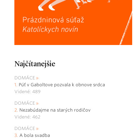
Najčítanejšie
DOMÁCE
Púť v Gaboltove pozvala k obnove srdca
Videné: 489
DOMÁCE
Nezabúdajme na starých rodičov
Videné: 462
DOMÁCE
A bola svadba