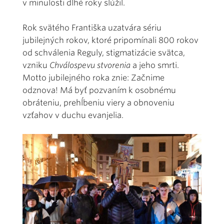
v minulosti dlhé roky slúžil.
Rok svätého Františka uzatvára sériu
jubilejných rokov, ktoré pripomínali 800 rokov
od schválenia Reguly, stigmatizácie svätca,
vzniku
Chválospevu stvorenia
a jeho smrti.
Motto jubilejného roka znie: Začnime
odznova! Má byť pozvaním k osobnému
obráteniu, prehĺbeniu viery a obnoveniu
vzťahov v duchu evanjelia.