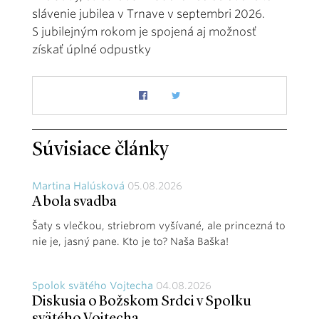
slávenie jubilea v Trnave v septembri 2026.
S jubilejným rokom je spojená aj možnosť
získať úplné odpustky
Súvisiace články
Martina Halúsková
05.08.2026
A bola svadba
Šaty s vlečkou, striebrom vyšívané, ale princezná to
nie je, jasný pane. Kto je to? Naša Baška!
Spolok svätého Vojtecha
04.08.2026
Diskusia o Božskom Srdci v Spolku
svätého Vojtecha