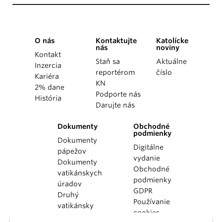
O nás
Kontaktujte
Katolícke
nás
noviny
Kontakt
Staň sa
Aktuálne
Inzercia
reportérom
číslo
Kariéra
KN
2% dane
Podporte nás
História
Darujte nás
Dokumenty
Obchodné
podmienky
Dokumenty
Digitálne
pápežov
vydanie
Dokumenty
Obchodné
vatikánskych
podmienky
úradov
GDPR
Druhý
Používanie
vatikánsky
cookies
koncil