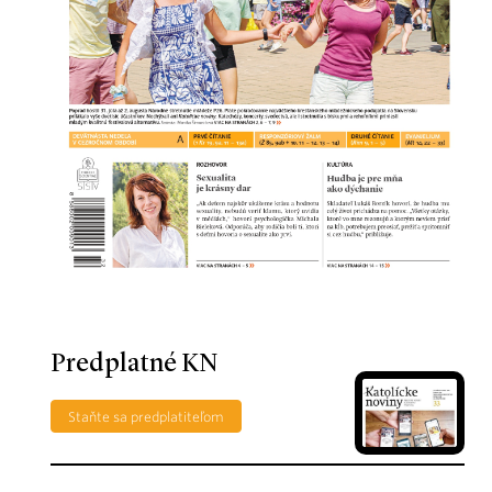
Predplatné KN
Staňte sa predplatiteľom