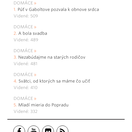
DOMÁCE
Púť v Gaboltove pozvala k obnove srdca
Videné: 509
DOMÁCE
A bola svadba
Videné: 489
DOMÁCE
Nezabúdajme na starých rodičov
Videné: 481
DOMÁCE
Svätci, od ktorých sa máme čo učiť
Videné: 410
DOMÁCE
Mladí mieria do Popradu
Videné: 332