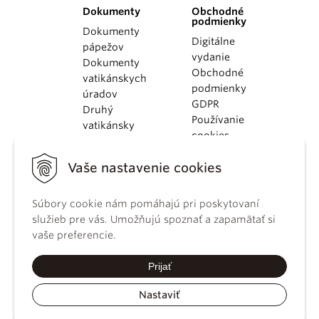
Dokumenty
Obchodné
podmienky
Dokumenty
Digitálne
pápežov
vydanie
Dokumenty
Obchodné
vatikánskych
podmienky
úradov
GDPR
Druhý
Používanie
vatikánsky
cookies
koncil
Dokumenty
Vaše nastavenie cookies
KBS
Kódex
kánonického
Súbory cookie nám pomáhajú pri poskytovaní
práva
služieb pre vás. Umožňujú spoznať a zapamätať si
Katechizmus
vaše preferencie.
Katolíckej
cirkvi
Prijať
Nastaviť