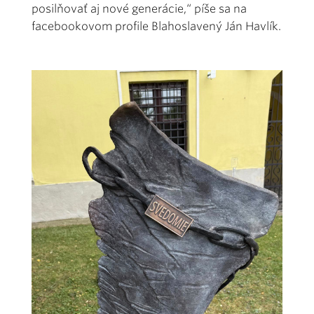
posilňovať aj nové generácie,“ píše sa na
facebookovom profile Blahoslavený Ján Havlík.