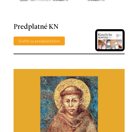
Predplatné KN
Staňte sa predplatiteľom