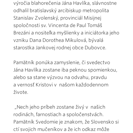
výročia blahorečenia Jána Havlíka, slávnostne
odhalil bratislavský arcibiskup metropolita
Stanislav Zvolenský, provinciál Misijnej
spoločnosti sv. Vincenta de Paul Tomáš
Brezáni a nositeľka myšlienky a iniciátorka jeho
vzniku Dana Dorothea Mikulová, bývalá
starostka Jankovej rodnej obce Dubovce.
Pamätník ponúka zamyslenie, či svedectvo
Jána Havlíka zostane iba peknou spomienkou,
alebo sa stane výzvou na odvahu, pravdu
a vernosť Kristovi v našom každodennom
živote.
„Nech jeho príbeh zostane živý v našich
rodinách, farnostiach a spoločenstvách.
Pamätník Svedomie je znakom, že Slovensko si
ctí svojich mučeníkov a že ich odkaz môže