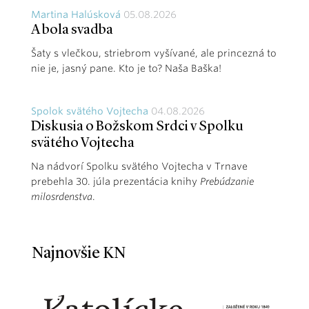
Martina Halúsková
05.08.2026
A bola svadba
Šaty s vlečkou, striebrom vyšívané, ale princezná to
nie je, jasný pane. Kto je to? Naša Baška!
Spolok svätého Vojtecha
04.08.2026
Diskusia o Božskom Srdci v Spolku
svätého Vojtecha
Na nádvorí Spolku svätého Vojtecha v Trnave
prebehla 30. júla prezentácia knihy
Prebúdzanie
milosrdenstva
.
Najnovšie KN