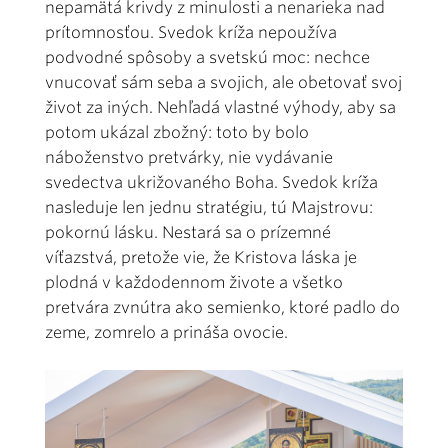
nepamätá krivdy z minulosti a nenarieka nad
prítomnosťou. Svedok kríža nepoužíva
podvodné spôsoby a svetskú moc: nechce
vnucovať sám seba a svojich, ale obetovať svoj
život za iných. Nehľadá vlastné výhody, aby sa
potom ukázal zbožný: toto by bolo
náboženstvo pretvárky, nie vydávanie
svedectva ukrižovaného Boha. Svedok kríža
nasleduje len jednu stratégiu, tú Majstrovu:
pokornú lásku. Nestará sa o prízemné
víťazstvá, pretože vie, že Kristova láska je
plodná v každodennom živote a všetko
pretvára zvnútra ako semienko, ktoré padlo do
zeme, zomrelo a prináša ovocie.