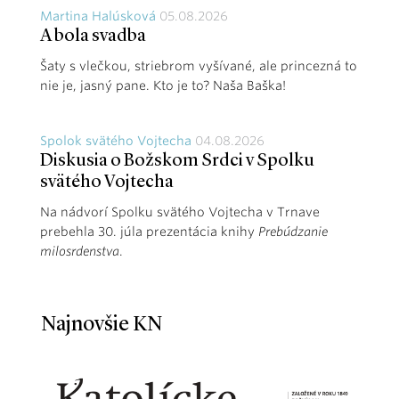
Martina Halúsková
05.08.2026
A bola svadba
Šaty s vlečkou, striebrom vyšívané, ale princezná to
nie je, jasný pane. Kto je to? Naša Baška!
Spolok svätého Vojtecha
04.08.2026
Diskusia o Božskom Srdci v Spolku
svätého Vojtecha
Na nádvorí Spolku svätého Vojtecha v Trnave
prebehla 30. júla prezentácia knihy
Prebúdzanie
milosrdenstva
.
Najnovšie KN