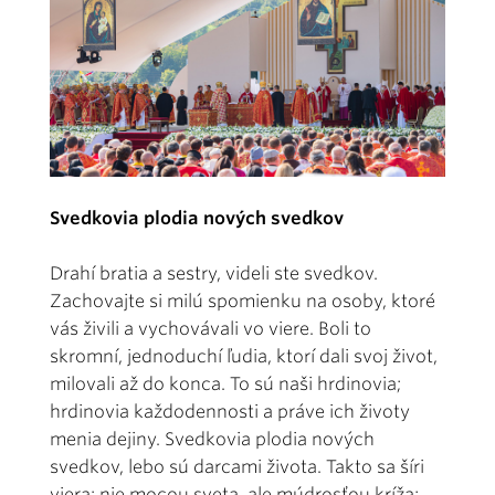
Svedkovia plodia nových svedkov
Drahí bratia a sestry, videli ste svedkov.
Zachovajte si milú spomienku na osoby, ktoré
vás živili a vychovávali vo viere. Boli to
skromní, jednoduchí ľudia, ktorí dali svoj život,
milovali až do konca. To sú naši hrdinovia;
hrdinovia každodennosti a práve ich životy
menia dejiny. Svedkovia plodia nových
svedkov, lebo sú darcami života. Takto sa šíri
viera: nie mocou sveta, ale múdrosťou kríža;