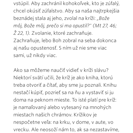
vstúpil. Aby zachránil kohokoľvek, kto je zúfalý,
chcel okúsiť zúfalstvo. Aby sa naša najtrpkejšia
beznádej stala aj jeho, zvolal na kríži:
„Bože
môj, Bože môj, prečo si ma opustil?" (Mt 27, 46;
Ž 22, 1).
Zvolanie, ktoré zachraňuje.
Zachraňuje, lebo Boh zobral na seba dokonca
aj našu opustenosť. S ním už nie sme viac
sami, už nikdy viac.
Ako sa môžeme naučiť vidieť v kríži slávu?
Niektorí svätí učili, že kríž je ako kniha, ktorú
treba otvoriť a čítať, aby sme ju poznali. Knihu
nestačí kúpiť, pozrieť sa na ňu a vystaviť si ju
doma na peknom mieste. To isté platí pre kríž:
je namaľovaný alebo vytesaný na mnohých
miestach našich chrámov. Krížikov je
nespočetne veľa: na krku, v dome, v aute, vo
vrecku. Ale neosoží nám to, ak sa nezastavíme,