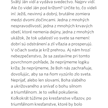
Svätý Ján vidí a vydáva svedectvo. Najprv vidí.
Ale čo videl Ján pod krížom? Určite to, čo videli
iní: Ježiš, nevinný a dobrý, brutálne zomiera
medzi dvomi zločincami. Jedna z mnohých
nespravodlivostí, jedna z mnohých krvavých
obetí, ktoré nemenia dejiny, jedna z mnohých
ukážok, že tok udalostí vo svete sa nemení:
dobrí sú odstránení a zlí víťazia a prosperujú.
V očiach sveta je kríž prehrou. Aj nám hrozí
nebezpečenstvo, že sa zastavíme pri tomto
povrchnom pohľade, že neprijmeme logiku
kríža; že neprijmeme, že Boh nás zachraňuje,
dovoľujúc, aby sa na ňom vyzúrilo zlo sveta.
Neprijať, alebo len slovami, Boha slabého
a ukrižovaného a snívať o bohu silnom
a triumfálnom. Je to veľké pokušenie.
Koľkokrát túžime po kresťanstve víťazov, po
triumfálnom kresťanstve, ktoré by bolo