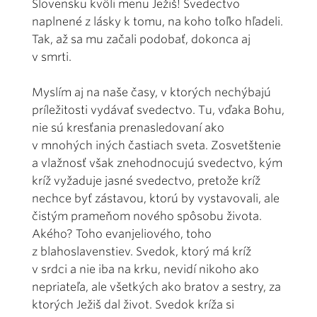
Slovensku kvôli menu Ježiš! Svedectvo
naplnené z lásky k tomu, na koho toľko hľadeli.
Tak, až sa mu začali podobať, dokonca aj
v smrti.
Myslím aj na naše časy, v ktorých nechýbajú
príležitosti vydávať svedectvo. Tu, vďaka Bohu,
nie sú kresťania prenasledovaní ako
v mnohých iných častiach sveta. Zosvetštenie
a vlažnosť však znehodnocujú svedectvo, kým
kríž vyžaduje jasné svedectvo, pretože kríž
nechce byť zástavou, ktorú by vystavovali, ale
čistým prameňom nového spôsobu života.
Akého? Toho evanjeliového, toho
z blahoslavenstiev. Svedok, ktorý má kríž
v srdci a nie iba na krku, nevidí nikoho ako
nepriateľa, ale všetkých ako bratov a sestry, za
ktorých Ježiš dal život. Svedok kríža si