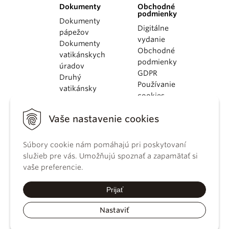
Dokumenty
Obchodné
podmienky
Dokumenty
Digitálne
pápežov
vydanie
Dokumenty
Obchodné
vatikánskych
podmienky
úradov
GDPR
Druhý
Používanie
vatikánsky
cookies
koncil
Dokumenty
Vaše nastavenie cookies
KBS
Kódex
Súbory cookie nám pomáhajú pri poskytovaní
kánonického
služieb pre vás. Umožňujú spoznať a zapamätať si
práva
vaše preferencie.
Katechizmus
Katolíckej
Prijať
cirkvi
Nastaviť