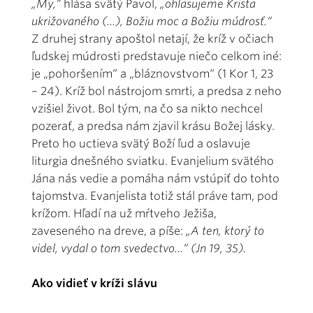
„My,“
hlása svätý Pavol,
„ohlasujeme Krista
ukrižovaného (...), Božiu moc a Božiu múdrosť.“
Z druhej strany apoštol netají, že kríž v očiach
ľudskej múdrosti predstavuje niečo celkom iné:
je „pohoršením“ a „bláznovstvom“ (1 Kor 1, 23
– 24). Kríž bol nástrojom smrti, a predsa z neho
vzišiel život. Bol tým, na čo sa nikto nechcel
pozerať, a predsa nám zjavil krásu Božej lásky.
Preto ho uctieva svätý Boží ľud a oslavuje
liturgia dnešného sviatku. Evanjelium svätého
Jána nás vedie a pomáha nám vstúpiť do tohto
tajomstva. Evanjelista totiž stál práve tam, pod
krížom. Hľadí na už mŕtveho Ježiša,
zaveseného na dreve, a píše:
„A ten, ktorý to
videl, vydal o tom svedectvo...“ (Jn 19, 35).
Ako vidieť v kríži slávu