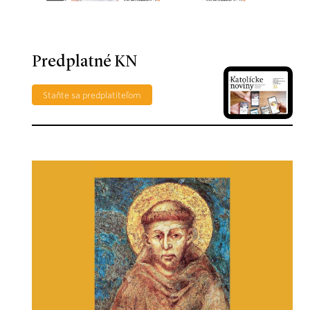
Predplatné KN
Staňte sa predplatiteľom