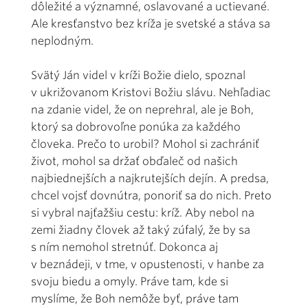
dôležité a významné, oslavované a uctievané.
Ale kresťanstvo bez kríža je svetské a stáva sa
neplodným.
Svätý Ján videl v kríži Božie dielo, spoznal
v ukrižovanom Kristovi Božiu slávu. Nehľadiac
na zdanie videl, že on neprehral, ale je Boh,
ktorý sa dobrovoľne ponúka za každého
človeka. Prečo to urobil? Mohol si zachrániť
život, mohol sa držať obďaleč od našich
najbiednejších a najkrutejších dejín. A predsa,
chcel vojsť dovnútra, ponoriť sa do nich. Preto
si vybral najťažšiu cestu: kríž. Aby nebol na
zemi žiadny človek až taký zúfalý, že by sa
s ním nemohol stretnúť. Dokonca aj
v beznádeji, v tme, v opustenosti, v hanbe za
svoju biedu a omyly. Práve tam, kde si
myslíme, že Boh nemôže byť, práve tam