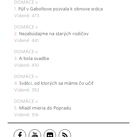
DOMÁCE
Púť v Gaboltove pozvala k obnove srdca
Videné: 473
DOMÁCE
Nezabúdajme na starých rodičov
Videné: 441
DOMÁCE
A bola svadba
Videné: 410
DOMÁCE
Svätci, od ktorých sa máme čo učiť
Videné: 392
DOMÁCE
Mladí mieria do Popradu
Videné: 316