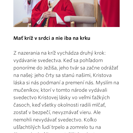
Mať kríž v srdci a nie iba na krku
Z nazerania na kríž vychádza druhý krok:
vydávanie svedectva. Keď sa pohľadom
ponoríme do Ježiša, jeho tvár sa začne odrážať
na našej: jeho črty sa stanú našimi, Kristova
láska si nás podmaní a premení nás. Myslím na
mučeníkov, ktorí v tomto národe vydávali
svedectvo Kristovej lásky vo veľmi ťažkých
časoch, keď všetky okolnosti radili mlčať,
zostať v bezpečí, nevyznávať vieru. Ale
nemohli nevydávať svedectvo. Koľko
ušľachtilých ľudí trpelo a zomrelo tu na