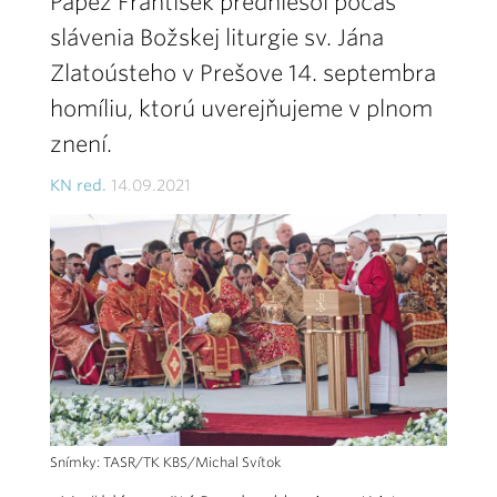
Pápež František predniesol počas
slávenia Božskej liturgie sv. Jána
Zlatoústeho v Prešove 14. septembra
homíliu, ktorú uverejňujeme v plnom
znení.
KN red.
14.09.2021
Snímky: TASR/TK KBS/Michal Svítok