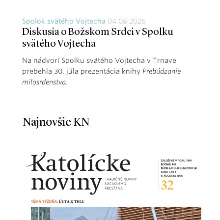
Spolok svätého Vojtecha
04.08.2026
Diskusia o Božskom Srdci v Spolku
svätého Vojtecha
Na nádvorí Spolku svätého Vojtecha v Trnave
prebehla 30. júla prezentácia knihy
Prebúdzanie
milosrdenstva
.
Najnovšie KN