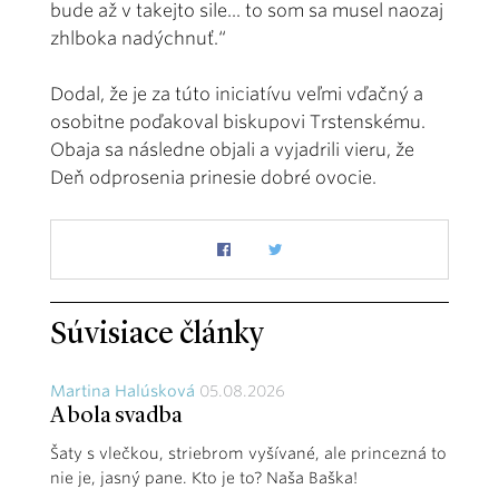
bude až v takejto sile... to som sa musel naozaj
zhlboka nadýchnuť.“
Dodal, že je za túto iniciatívu veľmi vďačný a
osobitne poďakoval biskupovi Trstenskému.
Obaja sa následne objali a vyjadrili vieru, že
Deň odprosenia prinesie dobré ovocie.
Súvisiace články
Martina Halúsková
05.08.2026
A bola svadba
Šaty s vlečkou, striebrom vyšívané, ale princezná to
nie je, jasný pane. Kto je to? Naša Baška!