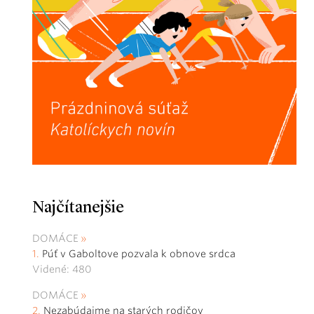
Najčítanejšie
DOMÁCE
Púť v Gaboltove pozvala k obnove srdca
Videné: 480
DOMÁCE
Nezabúdajme na starých rodičov