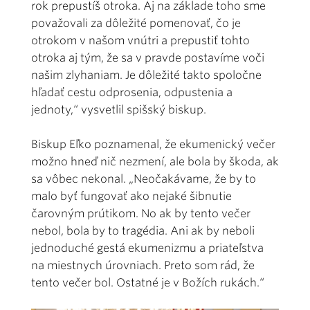
rok prepustíš otroka. Aj na základe toho sme
považovali za dôležité pomenovať, čo je
otrokom v našom vnútri a prepustiť tohto
otroka aj tým, že sa v pravde postavíme voči
našim zlyhaniam. Je dôležité takto spoločne
hľadať cestu odprosenia, odpustenia a
jednoty,“ vysvetlil spišský biskup.
Biskup Eľko poznamenal, že ekumenický večer
možno hneď nič nezmení, ale bola by škoda, ak
sa vôbec nekonal. „Neočakávame, že by to
malo byť fungovať ako nejaké šibnutie
čarovným prútikom. No ak by tento večer
nebol, bola by to tragédia. Ani ak by neboli
jednoduché gestá ekumenizmu a priateľstva
na miestnych úrovniach. Preto som rád, že
tento večer bol. Ostatné je v Božích rukách.“