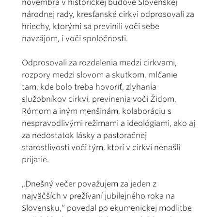
novembra v historickej budove Slovenskej
národnej rady, kresťanské cirkvi odprosovali za
hriechy, ktorými sa previnili voči sebe
navzájom, i voči spoločnosti.
Odprosovali za rozdelenia medzi cirkvami,
rozpory medzi slovom a skutkom, mlčanie
tam, kde bolo treba hovoriť, zlyhania
služobníkov cirkvi, previnenia voči Židom,
Rómom a iným menšinám, kolaboráciu s
nespravodlivými režimami a ideológiami, ako aj
za nedostatok lásky a pastoračnej
starostlivosti voči tým, ktorí v cirkvi nenašli
prijatie.
„Dnešný večer považujem za jeden z
najväčších v prežívaní jubilejného roka na
Slovensku,“ povedal po ekumenickej modlitbe