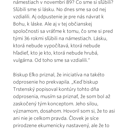
námestiach v novembri 89? Čo sme si sľúbili?
Sľúbili sme si lásku. No dnes sme sa od nej
vzdialili. Aj odpustenie je pre nás návrat k
Bohu, k láske. Ale aj v tej občianskej
spoločnosti sa vráťme k tomu, čo sme si pred
tými 36 rokmi sľúbili na námestiach. Lásku,
ktorá nebude vypočítavá, ktorá nebude
hľadieť, kto je kto, ktorá nebude hrubá,
vulgárna. Od toho sme sa vzdialili.“
Biskup Eľko priznal, že iniciatíva na takéto
odprosenie ho prekvapila. „Keď biskup
Trstenský popisoval kontúry tohto dňa
odprosenia, musím sa priznať, že som bol až
zaskočený tým konceptom. Jeho silou,
významom, dosahom. Hovoril som si, že to asi
ani nie je celkom pravda. Človek je síce
prirodzene ekumenicky nastavený, ale že to