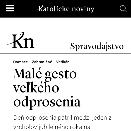
Spravodajstvo
Domáce
Zahraničné
Vatikán
Malé gesto
veľkého
odprosenia
Deň odprosenia patril medzi jeden z
vrcholov jubilejného roka na