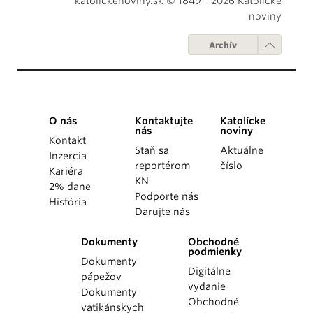
katolickenoviny.sk © 1849 - 2026 Katolícke
noviny
Archív
O nás
Kontaktujte
Katolícke
nás
noviny
Kontakt
Staň sa
Aktuálne
Inzercia
reportérom
číslo
Kariéra
KN
2% dane
Podporte nás
História
Darujte nás
Dokumenty
Obchodné
podmienky
Dokumenty
Digitálne
pápežov
vydanie
Dokumenty
Obchodné
vatikánskych