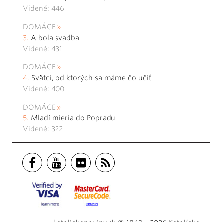
Videné: 446
DOMÁCE
A bola svadba
Videné: 431
DOMÁCE
Svätci, od ktorých sa máme čo učiť
Videné: 400
DOMÁCE
Mladí mieria do Popradu
Videné: 322