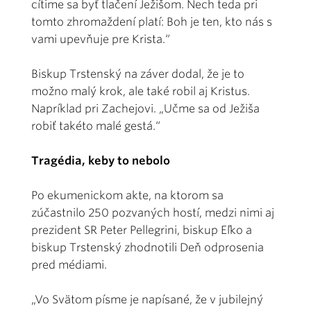
cítime sa byť tlačení Ježišom. Nech teda pri
tomto zhromaždení platí: Boh je ten, kto nás s
vami upevňuje pre Krista.“
Biskup Trstenský na záver dodal, že je to
možno malý krok, ale také robil aj Kristus.
Napríklad pri Zachejovi. „Učme sa od Ježiša
robiť takéto malé gestá.“
Tragédia, keby to nebolo
Po ekumenickom akte, na ktorom sa
zúčastnilo 250 pozvaných hostí, medzi nimi aj
prezident SR Peter Pellegrini, biskup Eľko a
biskup Trstenský zhodnotili Deň odprosenia
pred médiami.
„Vo Svätom písme je napísané, že v jubilejný