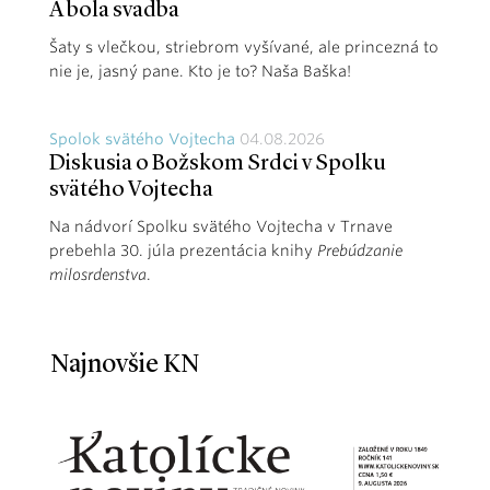
A bola svadba
Šaty s vlečkou, striebrom vyšívané, ale princezná to
nie je, jasný pane. Kto je to? Naša Baška!
Spolok svätého Vojtecha
04.08.2026
Diskusia o Božskom Srdci v Spolku
svätého Vojtecha
Na nádvorí Spolku svätého Vojtecha v Trnave
prebehla 30. júla prezentácia knihy
Prebúdzanie
milosrdenstva
.
Najnovšie KN