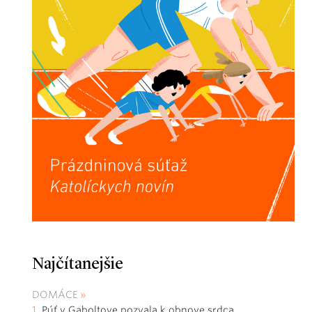
Najčítanejšie
DOMÁCE
Púť v Gaboltove pozvala k obnove srdca