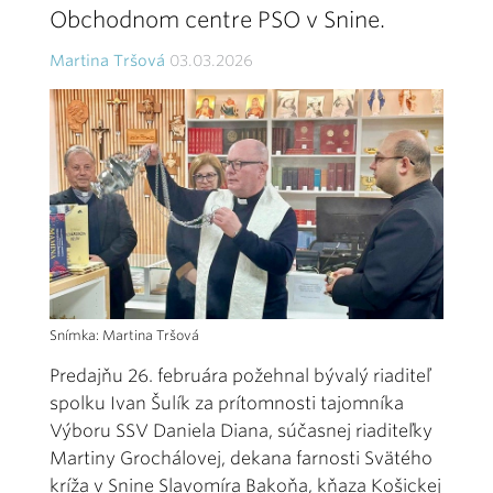
Obchodnom centre PSO v Snine.
Martina Tršová
03.03.2026
Snímka: Martina Tršová
Predajňu 26. februára požehnal bývalý riaditeľ
spolku Ivan Šulík za prítomnosti tajomníka
Výboru SSV Daniela Diana, súčasnej riaditeľky
Martiny Grochálovej, dekana farnosti Svätého
kríža v Snine Slavomíra Bakoňa, kňaza Košickej