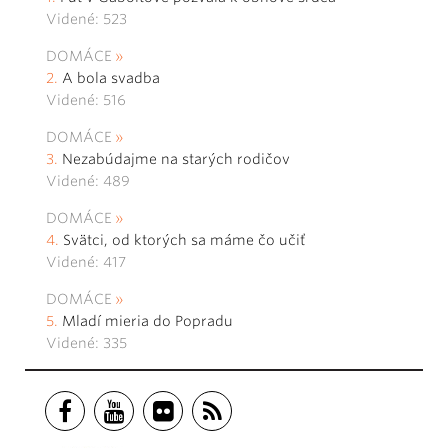
Videné: 523
DOMÁCE
A bola svadba
Videné: 516
DOMÁCE
Nezabúdajme na starých rodičov
Videné: 489
DOMÁCE
Svätci, od ktorých sa máme čo učiť
Videné: 417
DOMÁCE
Mladí mieria do Popradu
Videné: 335