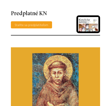
Predplatné KN
Staňte sa predplatiteľom