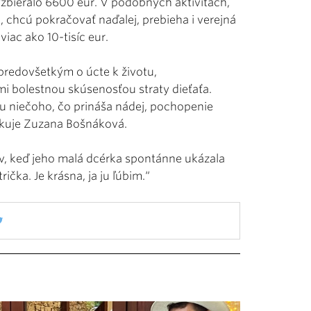
zbieralo 6600 eur. V podobných aktivitách,
chcú pokračovať naďalej, prebieha i verejná
iac ako 10-tisíc eur.
 predovšetkým o úcte k životu,
mi bolestnou skúsenosťou straty dieťaťa.
ou niečoho, čo prináša nádej, pochopenie
zvukuje Zuzana Bošnáková.
v, keď jeho malá dcérka spontánne ukázala
ička. Je krásna, ja ju ľúbim.“