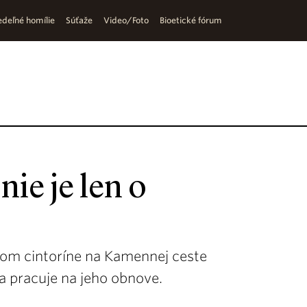
deľné homílie
Súťaže
Video/Foto
Bioetické fórum
ie je len o
m cintoríne na Kamennej ceste
sa pracuje na jeho obnove.