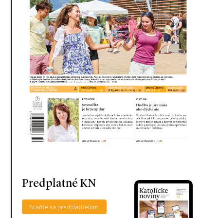
Predplatné KN
Staňte sa predplatiteľom