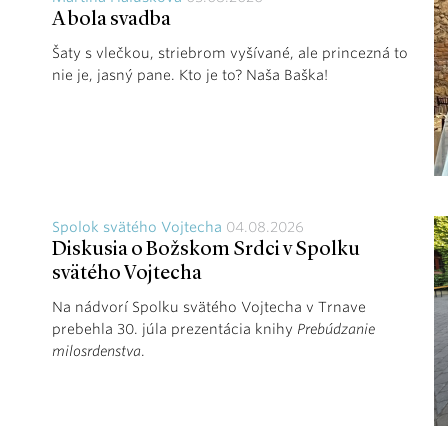
A bola svadba
Šaty s vlečkou, striebrom vyšívané, ale princezná to
nie je, jasný pane. Kto je to? Naša Baška!
Spolok svätého Vojtecha
04.08.2026
Diskusia o Božskom Srdci v Spolku
svätého Vojtecha
Na nádvorí Spolku svätého Vojtecha v Trnave
prebehla 30. júla prezentácia knihy
Prebúdzanie
milosrdenstva
.