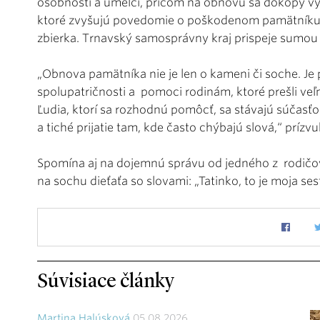
osobnosti a umelci, pričom na obnovu sa dokopy vy
ktoré zvyšujú povedomie o poškodenom pamätníku, 
zbierka. Trnavský samosprávny kraj prispeje sumou v
„Obnova pamätníka nie je len o kameni či soche. Je
spolupatričnosti a pomoci rodinám, ktoré prešli veľ
Ľudia, ktorí sa rozhodnú pomôcť, sa stávajú súčasť
a tiché prijatie tam, kde často chýbajú slová,“ prí
Spomína aj na dojemnú správu od jedného z rodičo
na sochu dieťaťa so slovami: „Tatinko, to je moja sestr
Súvisiace články
Martina Halúsková
05.08.2026