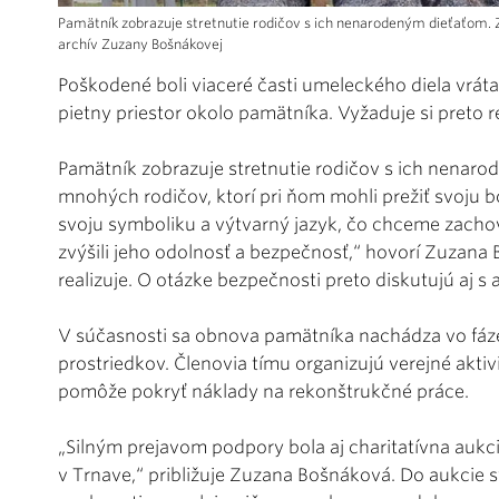
Pamätník zobrazuje stretnutie rodičov s ich nenarodeným dieťaťom. Za
archív Zuzany Bošnákovej
Poškodené boli viaceré časti umeleckého diela vráta
pietny priestor okolo pamätníka. Vyžaduje si preto r
Pamätník zobrazuje stretnutie rodičov s ich nenar
mnohých rodičov, ktorí pri ňom mohli prežiť svoju b
svoju symboliku a výtvarný jazyk, čo chceme zachov
zvýšili jeho odolnosť a bezpečnosť,“ hovorí Zuzana
realizuje. O otázke bezpečnosti preto diskutujú aj
V súčasnosti sa obnova pamätníka nachádza vo fáze
prostriedkov. Členovia tímu organizujú verejné aktivi
pomôže pokryť náklady na rekonštrukčné práce.
„Silným prejavom podpory bola aj charitatívna aukci
v Trnave,“ približuje Zuzana Bošnáková. Do aukcie s