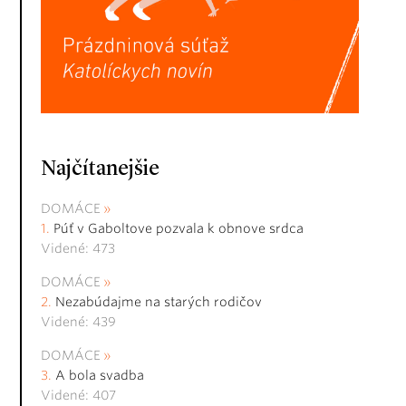
Najčítanejšie
DOMÁCE
Púť v Gaboltove pozvala k obnove srdca
Videné: 473
DOMÁCE
Nezabúdajme na starých rodičov
Videné: 439
DOMÁCE
A bola svadba
Videné: 407