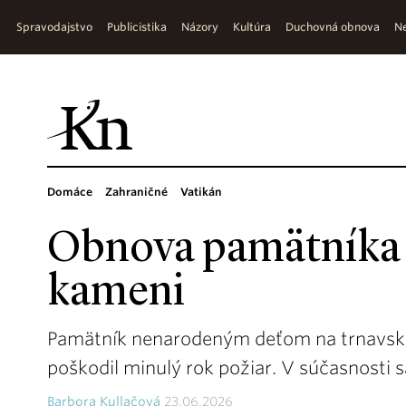
Spravodajstvo
Publicistika
Názory
Kultúra
Duchovná obnova
Ne
Domáce
Zahraničné
Vatikán
Obnova pamätníka n
kameni
Pamätník nenarodeným deťom na trnavsko
poškodil minulý rok požiar. V súčasnosti 
Barbora Kullačová
23.06.2026