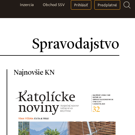
Inzercia
Obchod SSV
Prihlásiť
Predplatné
Spravodajstvo
Najnovšie KN