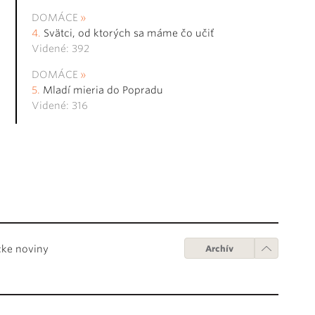
DOMÁCE
Svätci, od ktorých sa máme čo učiť
Videné: 392
DOMÁCE
Mladí mieria do Popradu
Videné: 316
cke noviny
Archív