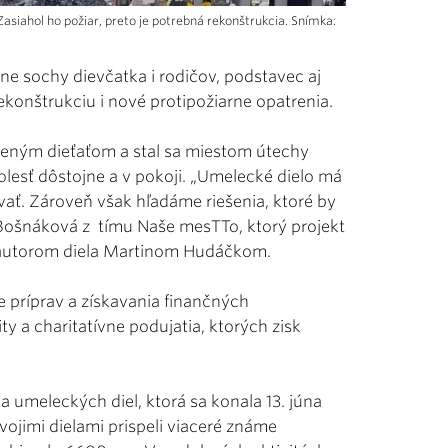
siahol ho požiar, preto je potrebná rekonštrukcia. Snímka:
ne sochy dievčatka i rodičov, podstavec aj
ekonštrukciu i nové protipožiarne opatrenia.
odeným dieťaťom a stal sa miestom útechy
olesť dôstojne a v pokoji. „Umelecké dielo má
ať. Zároveň však hľadáme riešenia, ktoré by
 Bošnáková z tímu Naše mesTTo, ktorý projekt
 s autorom diela Martinom Hudáčkom.
 príprav a získavania finančných
ty a charitatívne podujatia, ktorých zisk
a umeleckých diel, ktorá sa konala 13. júna
vojimi dielami prispeli viaceré známe