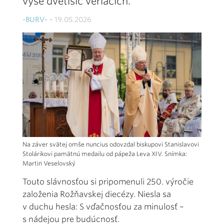
vyše dvetisíc veriacich.
-BURV- -
19.05.2026
Na záver svätej omše nuncius odovzdal biskupovi Stanislavovi
Stolárikovi pamätnú medailu od pápeža Leva XIV. Snímka:
Martin Veselovský
Touto slávnosťou si pripomenuli 250. výročie
založenia Rožňavskej diecézy. Niesla sa
v duchu hesla: S vďačnosťou za minulosť –
s nádejou pre budúcnosť.