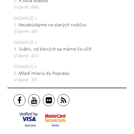
A bola svadba
Videné: 486
DOMÁCE
Nezabúdajme na starých rodičov
Videné: 481
DOMÁCE
Svätci, od ktorých sa máme čo učiť
Videné: 410
DOMÁCE
Mladí mieria do Popradu
Videné: 331