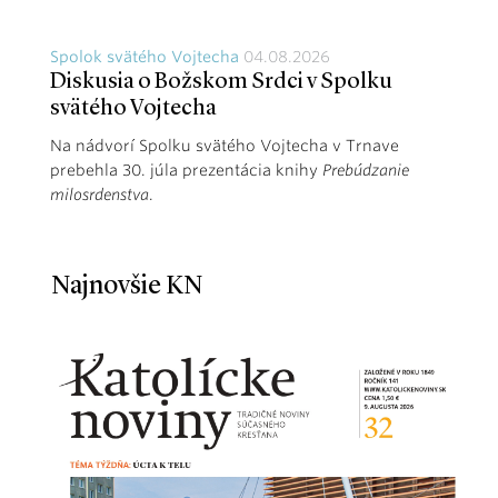
Spolok svätého Vojtecha
04.08.2026
Diskusia o Božskom Srdci v Spolku
svätého Vojtecha
Na nádvorí Spolku svätého Vojtecha v Trnave
prebehla 30. júla prezentácia knihy
Prebúdzanie
milosrdenstva
.
Najnovšie KN