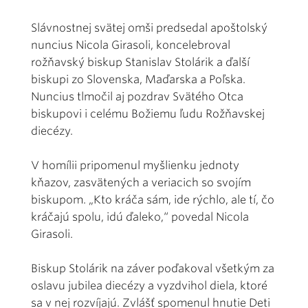
Slávnostnej svätej omši predsedal apoštolský
nuncius Nicola Girasoli, koncelebroval
rožňavský biskup Stanislav Stolárik a ďalší
biskupi zo Slovenska, Maďarska a Poľska.
Nuncius tlmočil aj pozdrav Svätého Otca
biskupovi i celému Božiemu ľudu Rožňavskej
diecézy.
V homílii pripomenul myšlienku jednoty
kňazov, zasvätených a veriacich so svojím
biskupom. „Kto kráča sám, ide rýchlo, ale tí, čo
kráčajú spolu, idú ďaleko,“ povedal Nicola
Girasoli.
Biskup Stolárik na záver poďakoval všetkým za
oslavu jubilea diecézy a vyzdvihol diela, ktoré
sa v nej rozvíjajú. Zvlášť spomenul hnutie Deti