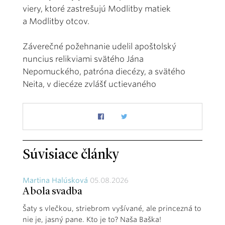
viery, ktoré zastrešujú Modlitby matiek
a Modlitby otcov.
Záverečné požehnanie udelil apoštolský
nuncius relikviami svätého Jána
Nepomuckého, patróna diecézy, a svätého
Neita, v diecéze zvlášť uctievaného
Súvisiace články
Martina Halúsková
05.08.2026
A bola svadba
Šaty s vlečkou, striebrom vyšívané, ale princezná to
nie je, jasný pane. Kto je to? Naša Baška!