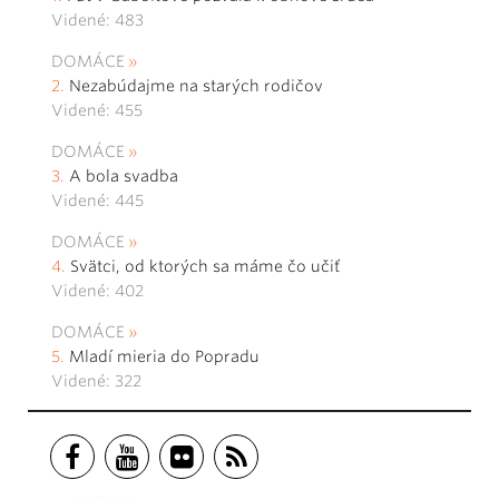
Videné: 483
DOMÁCE
Nezabúdajme na starých rodičov
Videné: 455
DOMÁCE
A bola svadba
Videné: 445
DOMÁCE
Svätci, od ktorých sa máme čo učiť
Videné: 402
DOMÁCE
Mladí mieria do Popradu
Videné: 322