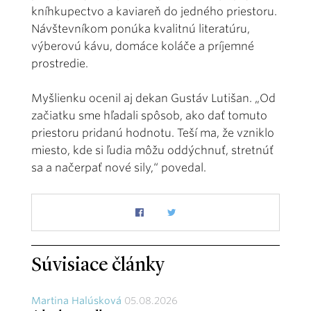
kníhkupectvo a kaviareň do jedného priestoru.
Návštevníkom ponúka kvalitnú literatúru,
výberovú kávu, domáce koláče a príjemné
prostredie.
Myšlienku ocenil aj dekan Gustáv Lutišan. „Od
začiatku sme hľadali spôsob, ako dať tomuto
priestoru pridanú hodnotu. Teší ma, že vzniklo
miesto, kde si ľudia môžu oddýchnuť, stretnúť
sa a načerpať nové sily,“ povedal.
Súvisiace články
Martina Halúsková
05.08.2026