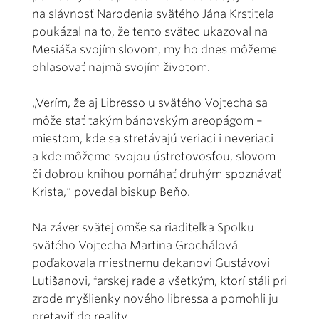
na slávnosť Narodenia svätého Jána Krstiteľa
poukázal na to, že tento svätec ukazoval na
Mesiáša svojím slovom, my ho dnes môžeme
ohlasovať najmä svojím životom.
„Verím, že aj Libresso u svätého Vojtecha sa
môže stať takým bánovským areopágom –
miestom, kde sa stretávajú veriaci i neveriaci
a kde môžeme svojou ústretovosťou, slovom
či dobrou knihou pomáhať druhým spoznávať
Krista,“ povedal biskup Beňo.
Na záver svätej omše sa riaditeľka Spolku
svätého Vojtecha Martina Grochálová
poďakovala miestnemu dekanovi Gustávovi
Lutišanovi, farskej rade a všetkým, ktorí stáli pri
zrode myšlienky nového libressa a pomohli ju
pretaviť do reality.