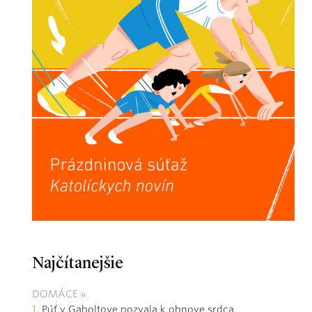
Najčítanejšie
DOMÁCE
Púť v Gaboltove pozvala k obnove srdca