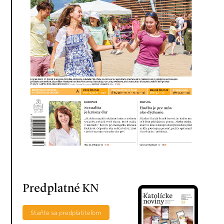
Predplatné KN
Staňte sa predplatiteľom