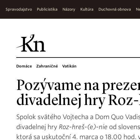
Spravodajstvo
Publicistika
Názory
Kultúra
Duchovná obnova
Ne
Domáce
Zahraničné
Vatikán
Pozývame na prezen
divadelnej hry Roz-
Spolok svätého Vojtecha a Dom Quo Vadis
divadelnej hry
Roz-hreš-(e)-nie
od slovens
ktorá sa uskutoční 4. marca o 18.00 hod. 