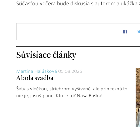
Súčasťou večera bude diskusia s autorom a ukážka 
Súvisiace články
Martina Halúsková
05.08.2026
A bola svadba
Šaty s vlečkou, striebrom vyšívané, ale princezná to
nie je, jasný pane. Kto je to? Naša Baška!