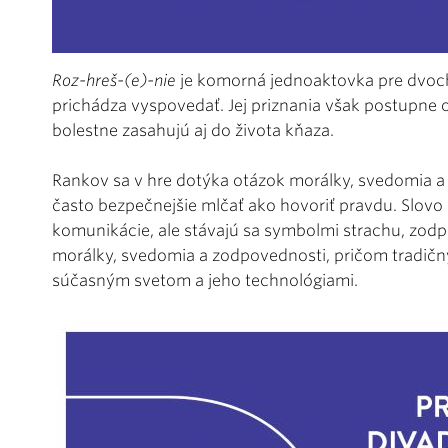
Roz-hreš-(e)-nie
je komorná jednoaktovka pre dvoch
prichádza vyspovedať. Jej priznania však postupne od
bolestne zasahujú aj do života kňaza.
Rankov sa v hre dotýka otázok morálky, svedomia a
často bezpečnejšie mlčať ako hovoriť pravdu. Slovo a
komunikácie, ale stávajú sa symbolmi strachu, zodp
morálky, svedomia a zodpovednosti, pričom tradičný
súčasným svetom a jeho technológiami.