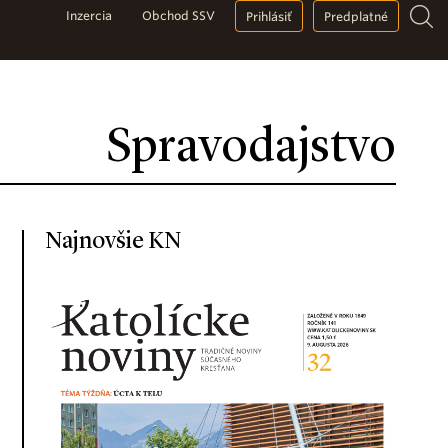
Inzercia
Obchod SSV
Prihlásiť
Predplatné
Spravodajstvo
Najnovšie KN