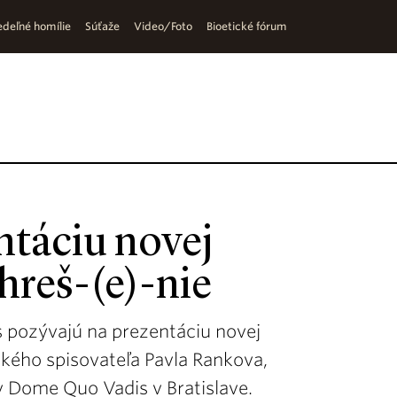
deľné homílie
Súťaže
Video/Foto
Bioetické fórum
táciu novej
hreš-(e)-nie
 pozývajú na prezentáciu novej
kého spisovateľa Pavla Rankova,
v Dome Quo Vadis v Bratislave.