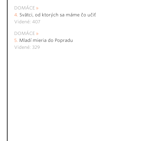
DOMÁCE
Svätci, od ktorých sa máme čo učiť
Videné: 407
DOMÁCE
Mladí mieria do Popradu
Videné: 329