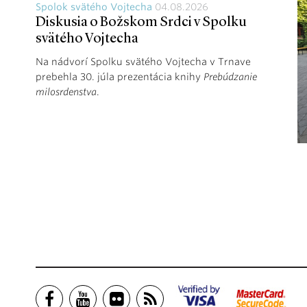
Spolok svätého Vojtecha
04.08.2026
Diskusia o Božskom Srdci v Spolku
svätého Vojtecha
Na nádvorí Spolku svätého Vojtecha v Trnave
prebehla 30. júla prezentácia knihy
Prebúdzanie
milosrdenstva
.