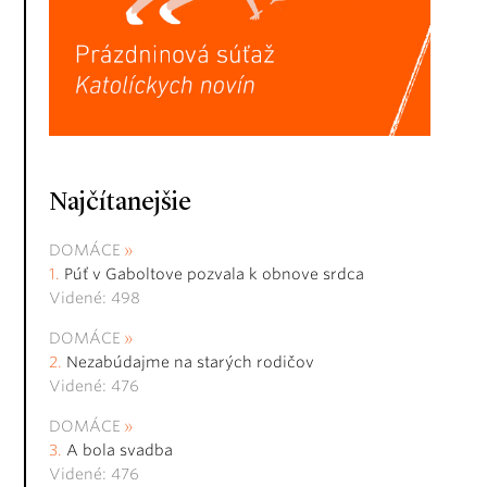
Najčítanejšie
DOMÁCE
Púť v Gaboltove pozvala k obnove srdca
Videné: 498
DOMÁCE
Nezabúdajme na starých rodičov
Videné: 476
DOMÁCE
A bola svadba
Videné: 476