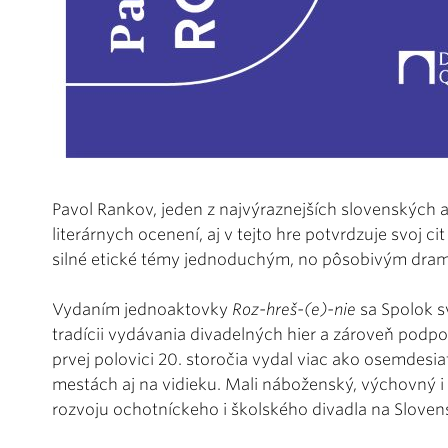
Pavol Rankov, jeden z najvýraznejších slovenských a
literárnych ocenení, aj v tejto hre potvrdzuje svoj c
silné etické témy jednoduchým, no pôsobivým dra
Vydaním jednoaktovky
Roz-hreš-(e)-nie
sa Spolok s
tradícii vydávania divadelných hier a zároveň podp
prvej polovici 20. storočia vydal viac ako osemdesiat
mestách aj na vidieku. Mali náboženský, výchovný i
rozvoju ochotníckeho i školského divadla na Sloven