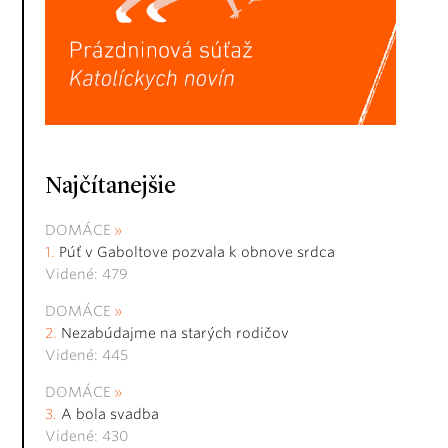
Najčítanejšie
DOMÁCE
Púť v Gaboltove pozvala k obnove srdca
Videné: 479
DOMÁCE
Nezabúdajme na starých rodičov
Videné: 445
DOMÁCE
A bola svadba
Videné: 430