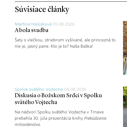
Súvisiace články
Martina Halúsková
05.08.2026
A bola svadba
Šaty s vlečkou, striebrom vyšívané, ale princezná to
nie je, jasný pane. Kto je to? Naša Baška!
Spolok svätého Vojtecha
04.08.2026
Diskusia o Božskom Srdci v Spolku
svätého Vojtecha
Na nádvorí Spolku svätého Vojtecha v Trnave
prebehla 30. júla prezentácia knihy
Prebúdzanie
milosrdenstva
.