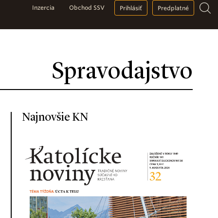
Inzercia
Obchod SSV
Prihlásiť
Predplatné
Spravodajstvo
Najnovšie KN