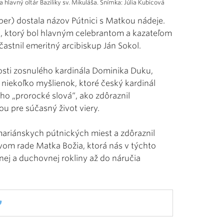
 hlavný oltár Baziliky sv. Mikuláša. Snímka: Júlia Kubicová
er) dostala názov Pútnici s Matkou nádeje.
ch, ktorý bol hlavným celebrantom a kazateľom
astnil emeritný arcibiskup Ján Sokol.
osti zosnulého kardinála Dominika Duku,
 niekoľko myšlienok, ktoré český kardinál
ho „prorocké slová“, ako zdôraznil
ou pre súčasný život viery.
mariánskych pútnických miest a zdôraznil
prvom rade Matka Božia, ktorá nás v týchto
nej a duchovnej rokliny až do náručia