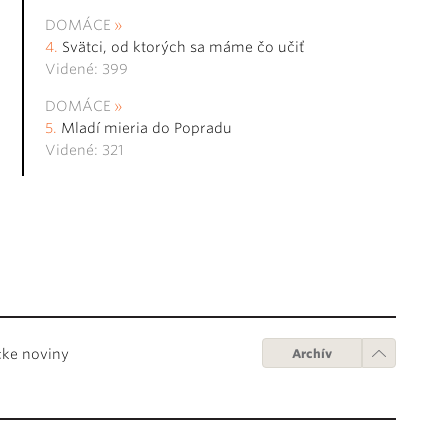
DOMÁCE
Svätci, od ktorých sa máme čo učiť
Videné: 399
DOMÁCE
Mladí mieria do Popradu
Videné: 321
cke noviny
Archív