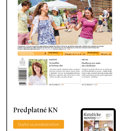
Predplatné KN
Staňte sa predplatiteľom