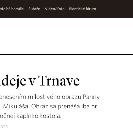
deľné homílie
Súťaže
Video/Foto
Bioetické fórum
deje v Trnave
renesením milostivého obrazu Panny
v. Mikuláša. Obraz sa prenáša iba pri
bočnej kaplnke kostola.
2025