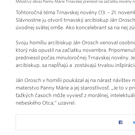
Milostivý obraz Panny Márie Trnavskej preniesli na začiatku novény na
Tohtoročná téma Trnavskej novény (13. – 21. novemb
Slávnostne ju otvoril trnavský arcibiskup Ján Oros
úvodnej svätej omše. Ako koncelebrant sa na nej zúč
Svoju homíliu arcibiskup Ján Orosch venoval osobn
ktorý nás opustil na začiatku novembra. Pripomenul
predniesol počas minuloročnej Trnavskej novény. Je
arcibiskup, sa napĺňajú a zostávajú trvalou inšpiráci
Ján Orosch v homílii poukázal aj na nárast návštev 
materstvo Panny Márie a jej starostlivosť. „Je to v 
ťažkých časoch môže vyviesť z morálnej, intelektuál
nebeského Otca,“ uzavrel.