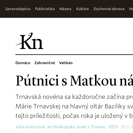
Spravodajstvo
Publicistika
Názory
Kultúra
Duchovná obnova
Ne
Domáce
Zahraničné
Vatikán
Pútnici s Matkou ná
Trnavská novéna sa každoročne začína p
Márie Trnavskej na hlavný oltár Baziliky s
tejto príležitosti, počas roka je uložený v 
Júlia Kubicová, arcibiskupský úrad v Trnave, -RED-
18.11.