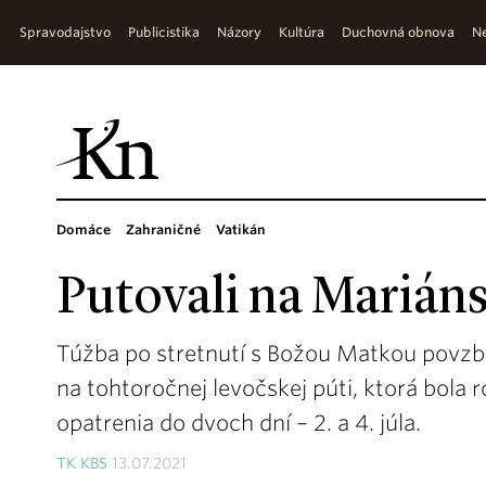
Spravodajstvo
Publicistika
Názory
Kultúra
Duchovná obnova
Ne
Domáce
Zahraničné
Vatikán
Putovali na Marián
Túžba po stretnutí s Božou Matkou povzbud
na tohtoročnej levočskej púti, ktorá bola
opatrenia do dvoch dní – 2. a 4. júla.
TK KBS
13.07.2021