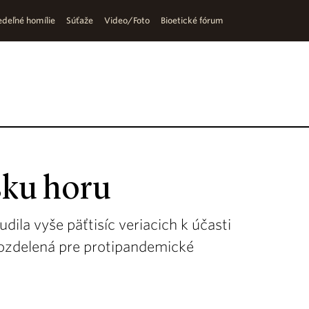
deľné homílie
Súťaže
Video/Foto
Bioetické fórum
sku horu
ila vyše päťtisíc veriacich k účasti
 rozdelená pre protipandemické