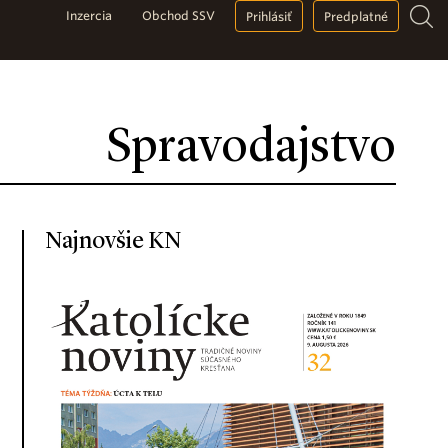
Inzercia
Obchod SSV
Prihlásiť
Predplatné
Spravodajstvo
Najnovšie KN