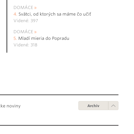
DOMÁCE
Svätci, od ktorých sa máme čo učiť
Videné: 397
DOMÁCE
Mladí mieria do Popradu
Videné: 318
cke noviny
Archív