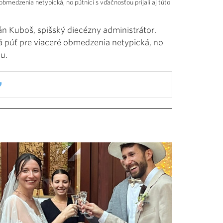
medzenia netypická, no pútnici s vďačnosťou prijali aj túto
án Kuboš, spišský diecézny administrátor.
 púť pre viaceré obmedzenia netypická, no
bu.