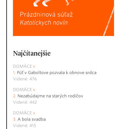
Najčítanejšie
DOMÁCE
Púť v Gaboltove pozvala k obnove srdca
Videné: 476
DOMÁCE
Nezabúdajme na starých rodičov
Videné: 442
DOMÁCE
A bola svadba
Videné: 415