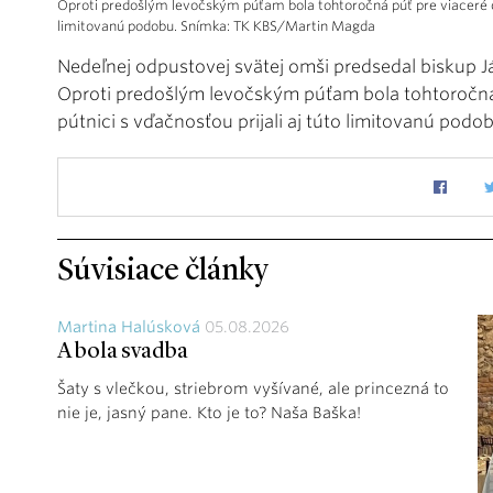
Oproti predošlým levočským púťam bola tohtoročná púť pre viaceré ob
limitovanú podobu. Snímka: TK KBS/Martin Magda
Nedeľnej odpustovej svätej omši predsedal biskup J
Oproti predošlým levočským púťam bola tohtoročná
pútnici s vďačnosťou prijali aj túto limitovanú podo
Súvisiace články
Martina Halúsková
05.08.2026
A bola svadba
Šaty s vlečkou, striebrom vyšívané, ale princezná to
nie je, jasný pane. Kto je to? Naša Baška!