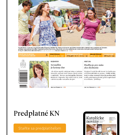
Predplatné KN
Staňte sa predplatiteľom