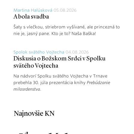
Martina Halúsková
05.08.2026
A bola svadba
Šaty s vlečkou, striebrom vyšívané, ale princezná to
nie je, jasný pane. Kto je to? Naša Baška!
Spolok svätého Vojtecha
04.08.2026
Diskusia o Božskom Srdci v Spolku
svätého Vojtecha
Na nádvorí Spolku svätého Vojtecha v Trnave
prebehla 30. júla prezentácia knihy
Prebúdzanie
milosrdenstva
.
Najnovšie KN