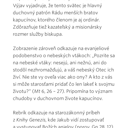
Výjav vyjadruje, že tento svätec je hlavný
duchovný patrón Rádu menších bratov
kapucínov, ktorého členom je aj ordinár.
Zdôrazňuje tiež kazateľský a misionársky
rozmer služby biskupa.
Zobrazenie zároveň odkazuje na evanjeliové
podobenstvo o nebeských vtákoch: „Pozrite sa
na nebeské vtáky: nesejú, ani nežnú, ani do
stodôl nezhromažďujú, a váš nebeský Otec ich
živí. Nie ste vy oveľa viac ako ony? A kto z vás
si môže starosťami pridať čo len lakeť k svojmu
životu?“ (
Mt
6, 26 – 27). Pripomína to význam
chudoby v duchovnom živote kapucínov.
Rebrík odkazuje na starozákonný príbeh
z
Knihy Genezis
, kde Jakub vidí zostupovať
a vystupovať Božích anjelov (porov. Gn 28, 12).