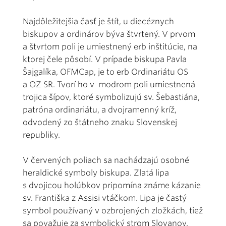
Najdôležitejšia časť je štít, u diecéznych
biskupov a ordinárov býva štvrtený. V prvom
a štvrtom poli je umiestnený erb inštitúcie, na
ktorej čele pôsobí. V prípade biskupa Pavla
Šajgalíka, OFMCap, je to erb Ordinariátu OS
a OZ SR. Tvorí ho v modrom poli umiestnená
trojica šípov, ktoré symbolizujú sv. Šebastiána,
patróna ordinariátu, a dvojramenný kríž,
odvodený zo štátneho znaku Slovenskej
republiky.
V červených poliach sa nachádzajú osobné
heraldické symboly biskupa. Zlatá lipa
s dvojicou holúbkov pripomína známe kázanie
sv. Františka z Assisi vtáčkom. Lipa je častý
symbol používaný v ozbrojených zložkách, tiež
sa považuje za symbolický strom Slovanov.