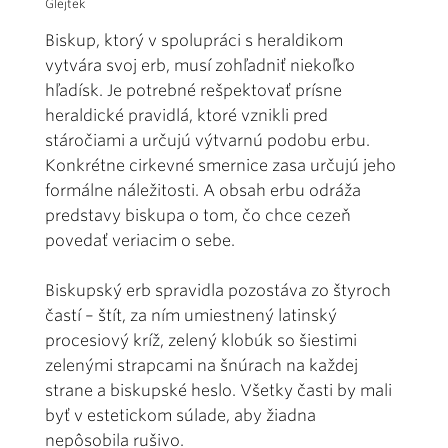
Glejtek
Biskup, ktorý v spolupráci s heraldikom
vytvára svoj erb, musí zohľadniť niekoľko
hľadísk. Je potrebné rešpektovať prísne
heraldické pravidlá, ktoré vznikli pred
stáročiami a určujú výtvarnú podobu erbu.
Konkrétne cirkevné smernice zasa určujú jeho
formálne náležitosti. A obsah erbu odráža
predstavy biskupa o tom, čo chce cezeň
povedať veriacim o sebe.
Biskupský erb spravidla pozostáva zo štyroch
častí – štít, za ním umiestnený latinský
procesiový kríž, zelený klobúk so šiestimi
zelenými strapcami na šnúrach na každej
strane a biskupské heslo. Všetky časti by mali
byť v estetickom súlade, aby žiadna
nepôsobila rušivo.