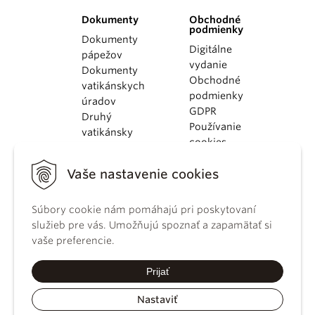
Dokumenty
Obchodné
podmienky
Dokumenty
Digitálne
pápežov
vydanie
Dokumenty
Obchodné
vatikánskych
podmienky
úradov
GDPR
Druhý
Používanie
vatikánsky
cookies
koncil
Dokumenty
Vaše nastavenie cookies
KBS
Kódex
Súbory cookie nám pomáhajú pri poskytovaní
kánonického
služieb pre vás. Umožňujú spoznať a zapamätať si
práva
vaše preferencie.
Katechizmus
Katolíckej
Prijať
cirkvi
Nastaviť