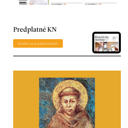
Predplatné KN
Staňte sa predplatiteľom