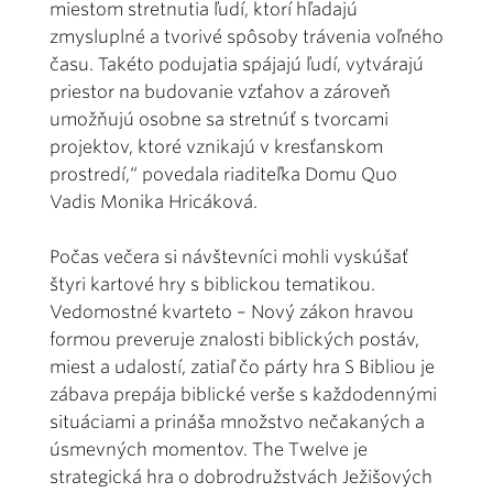
miestom stretnutia ľudí, ktorí hľadajú
zmysluplné a tvorivé spôsoby trávenia voľného
času. Takéto podujatia spájajú ľudí, vytvárajú
priestor na budovanie vzťahov a zároveň
umožňujú osobne sa stretnúť s tvorcami
projektov, ktoré vznikajú v kresťanskom
prostredí,“ povedala riaditeľka Domu Quo
Vadis Monika Hricáková.
Počas večera si návštevníci mohli vyskúšať
štyri kartové hry s biblickou tematikou.
Vedomostné kvarteto – Nový zákon hravou
formou preveruje znalosti biblických postáv,
miest a udalostí, zatiaľ čo párty hra S Bibliou je
zábava prepája biblické verše s každodennými
situáciami a prináša množstvo nečakaných a
úsmevných momentov. The Twelve je
strategická hra o dobrodružstvách Ježišových