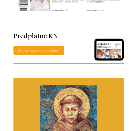
Predplatné KN
Staňte sa predplatiteľom