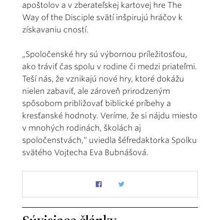
apoštolov a v zberateľskej kartovej hre The
Way of the Disciple svätí inšpirujú hráčov k
získavaniu cností.
„Spoločenské hry sú výbornou príležitosťou,
ako tráviť čas spolu v rodine či medzi priateľmi.
Teší nás, že vznikajú nové hry, ktoré dokážu
nielen zabaviť, ale zároveň prirodzeným
spôsobom približovať biblické príbehy a
kresťanské hodnoty. Veríme, že si nájdu miesto
v mnohých rodinách, školách aj
spoločenstvách,“ uviedla šéfredaktorka Spolku
svätého Vojtecha Eva Bubnášová.