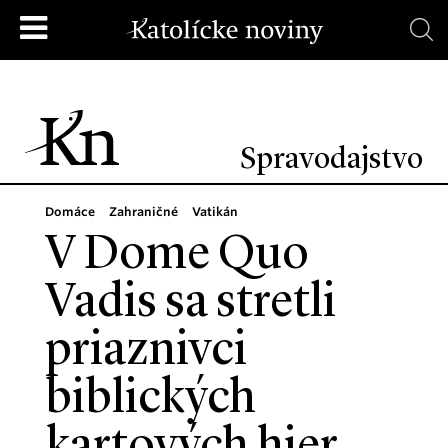
Spravodajstvo
Domáce
Zahraničné
Vatikán
V Dome Quo
Vadis sa stretli
priaznivci
biblických