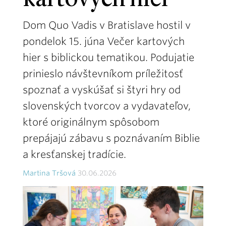
kartových hier
Dom Quo Vadis v Bratislave hostil v
pondelok 15. júna Večer kartových
hier s biblickou tematikou. Podujatie
prinieslo návštevníkom príležitosť
spoznať a vyskúšať si štyri hry od
slovenských tvorcov a vydavateľov,
ktoré originálnym spôsobom
prepájajú zábavu s poznávaním Biblie
a kresťanskej tradície.
Martina Tršová
30.06.2026