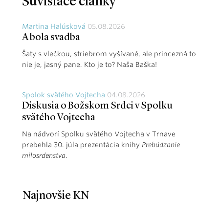
Súvisiace články
Martina Halúsková
05.08.2026
A bola svadba
Šaty s vlečkou, striebrom vyšívané, ale princezná to
nie je, jasný pane. Kto je to? Naša Baška!
Spolok svätého Vojtecha
04.08.2026
Diskusia o Božskom Srdci v Spolku
svätého Vojtecha
Na nádvorí Spolku svätého Vojtecha v Trnave
prebehla 30. júla prezentácia knihy
Prebúdzanie
milosrdenstva
.
Najnovšie KN