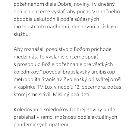
požehnanom diele Dobrej noviny, i v dnešný
deň ich chceme vyslať, aby počas Vianočného
obdobia uskutočnili podľa súčasných
možností túto nádhernú, duchovnú a láskavú
službu.
Aby roznášali posolstvo o Božom príchode
medzi nás. To vyslanie chceme spojiť
s prosbou o Božie požehnanie pre všetkých
koledníkov,“ povedal bratislavský arcibiskup
metropolita Stanislav Zvolenský pri svätej omši
v kaplnke TV Lux v nedeľu 12. decembra, počas
ktorej sme slávili Misijný deň detí.
Koledovanie koledníkov Dobrej noviny bude
prebiehať v rámci možností podľa aktuálnych
pandemických opatrení.