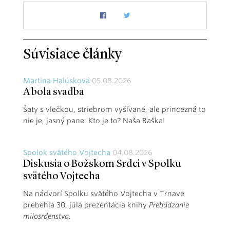
Súvisiace články
Martina Halúsková
05.08.2026
A bola svadba
Šaty s vlečkou, striebrom vyšívané, ale princezná to
nie je, jasný pane. Kto je to? Naša Baška!
Spolok svätého Vojtecha
04.08.2026
Diskusia o Božskom Srdci v Spolku
svätého Vojtecha
Na nádvorí Spolku svätého Vojtecha v Trnave
prebehla 30. júla prezentácia knihy
Prebúdzanie
milosrdenstva
.