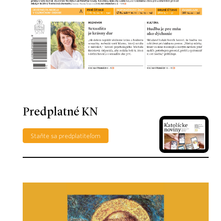
Predplatné KN
Staňte sa predplatiteľom