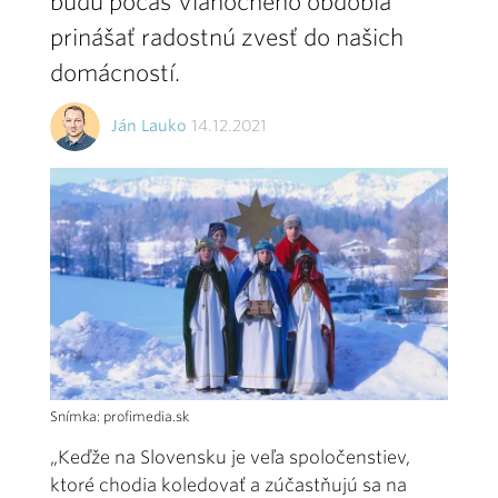
budú počas Vianočného obdobia
prinášať radostnú zvesť do našich
domácností.
Ján Lauko
14.12.2021
Snímka: profimedia.sk
„Keďže na Slovensku je veľa spoločenstiev,
ktoré chodia koledovať a zúčastňujú sa na