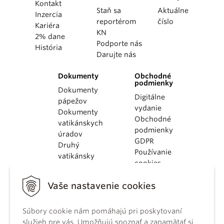
Kontakt
Staň sa
Aktuálne
Inzercia
reportérom
číslo
Kariéra
KN
2% dane
Podporte nás
História
Darujte nás
Dokumenty
Obchodné
podmienky
Dokumenty
Digitálne
pápežov
vydanie
Dokumenty
Obchodné
vatikánskych
podmienky
úradov
GDPR
Druhý
Používanie
vatikánsky
cookies
koncil
Dokumenty
Vaše nastavenie cookies
KBS
Kódex
kánonického
Súbory cookie nám pomáhajú pri poskytovaní
práva
služieb pre vás. Umožňujú spoznať a zapamätať si