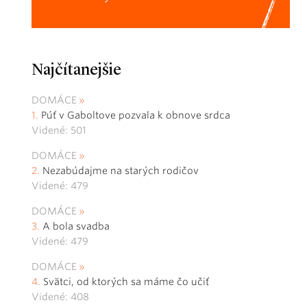
Najčítanejšie
DOMÁCE
Púť v Gaboltove pozvala k obnove srdca
Videné: 501
DOMÁCE
Nezabúdajme na starých rodičov
Videné: 479
DOMÁCE
A bola svadba
Videné: 479
DOMÁCE
Svätci, od ktorých sa máme čo učiť
Videné: 408