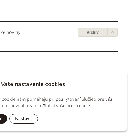
cke noviny
Archív
Obchodné podmienky
ápežov
Digitálne vydanie
Vaše nastavenie cookies
tikánskych úradov
Obchodné podmienky
sky koncil
GDPR
 cookie nám pomáhajú pri poskytovaní služieb pre vás.
BS
Používanie cookies
jú spoznať a zapamätať si vaše preferencie.
ckého práva
tolíckej cirkvi
ť
Nastaviť