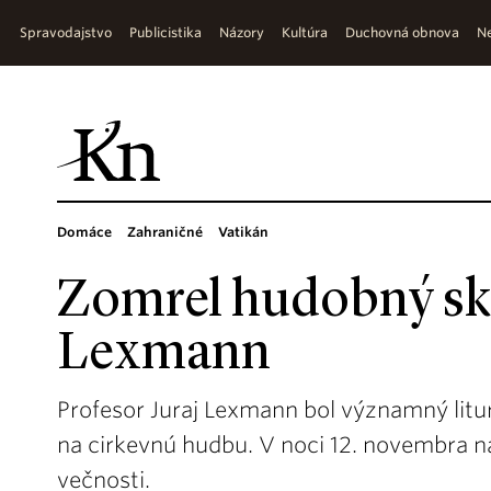
Spravodajstvo
Publicistika
Názory
Kultúra
Duchovná obnova
Ne
Domáce
Zahraničné
Vatikán
Zomrel hudobný skl
Lexmann
Profesor Juraj Lexmann bol významný litu
na cirkevnú hudbu. V noci 12. novembra ná
večnosti.