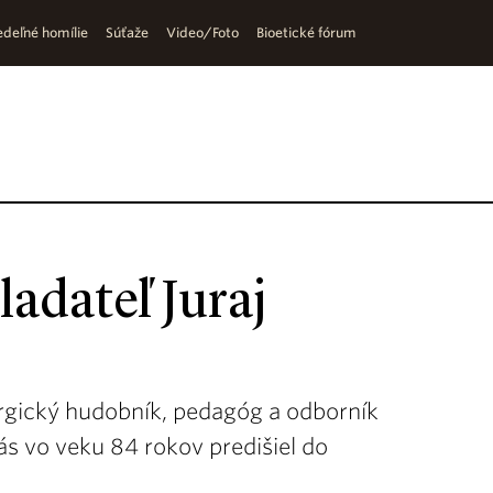
deľné homílie
Súťaže
Video/Foto
Bioetické fórum
adateľ Juraj
rgický hudobník, pedagóg a odborník
s vo veku 84 rokov predišiel do