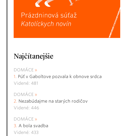
Najčítanejšie
DOMÁCE
Púť v Gaboltove pozvala k obnove srdca
Videné: 481
DOMÁCE
Nezabúdajme na starých rodičov
Videné: 446
DOMÁCE
A bola svadba
Videné: 433