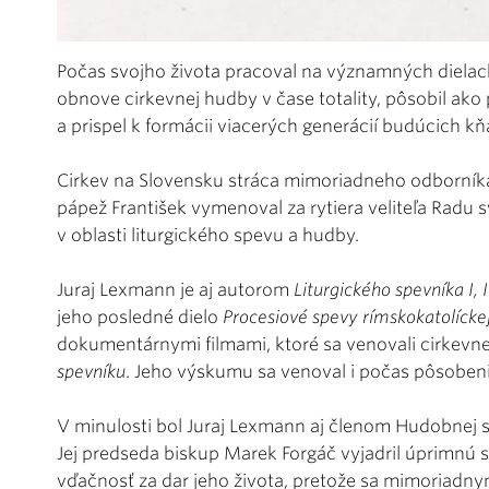
Počas svojho života pracoval na významných dielach
obnove cirkevnej hudby v čase totality, pôsobil ak
a prispel k formácii viacerých generácií budúcich k
Cirkev na Slovensku stráca mimoriadneho odborníka,
pápež František vymenoval za rytiera veliteľa Radu sv
v oblasti liturgického spevu a hudby.
Juraj Lexmann je aj autorom
Liturgického spevníka I, II
jeho posledné dielo
Procesiové spevy rímskokatolíckej 
dokumentárnymi filmami, ktoré sa venovali cirkevne
spevníku
. Jeho výskumu sa venoval i počas pôsobeni
V minulosti bol Juraj Lexmann aj členom Hudobnej 
Jej predseda biskup Marek Forgáč vyjadril úprimnú s
vďačnosť za dar jeho života, pretože sa mimoriadny