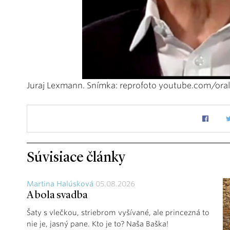
Juraj Lexmann. Snímka: reprofoto youtube.com/oral
Súvisiace články
Martina Halúsková
05.08.2026
A bola svadba
Šaty s vlečkou, striebrom vyšívané, ale princezná to
nie je, jasný pane. Kto je to? Naša Baška!