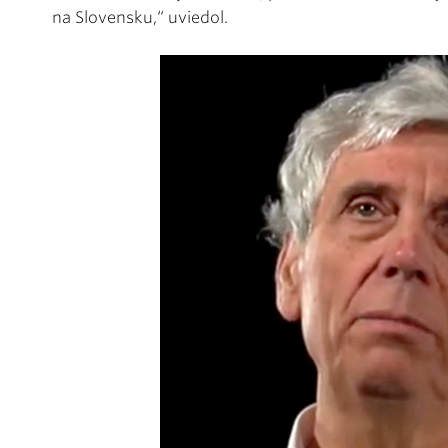
na Slovensku,“ uviedol.