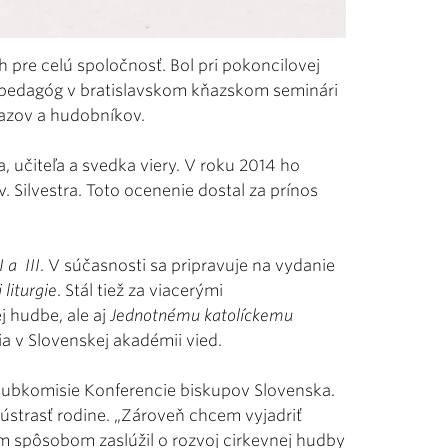
 pre celú spoločnosť. Bol pri pokoncilovej
o pedagóg v bratislavskom kňazskom seminári
ňazov a hudobníkov.
 učiteľa a svedka viery. V roku 2014 ho
. Silvestra. Toto ocenenie dostal za prínos
 a III
. V súčasnosti sa pripravuje na vydanie
liturgie
. Stál tiež za viacerými
j hudbe, ale aj
Jednotnému katolíckemu
a v Slovenskej akadémii vied.
subkomisie Konferencie biskupov Slovenska.
ústrasť rodine. „Zároveň chcem vyjadriť
m spôsobom zaslúžil o rozvoj cirkevnej hudby