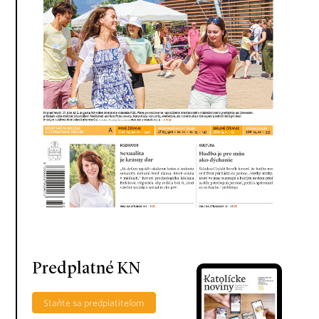
Predplatné KN
Staňte sa predplatiteľom