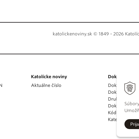
katolickenoviny.sk © 1849 - 2026 Katolí
Katolícke noviny
Dokumenty
KN
Aktuálne číslo
Dokumenty p
Dokumenty va
Druhý vatikán
Súbory
Dokumenty K
Umožňu
Kódex kánoni
Katechizmus Ka
Prija