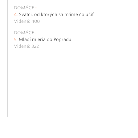
DOMÁCE
Svätci, od ktorých sa máme čo učiť
Videné: 400
DOMÁCE
Mladí mieria do Popradu
Videné: 322