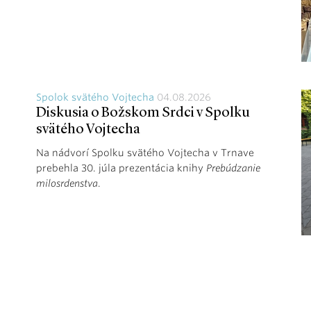
Spolok svätého Vojtecha
04.08.2026
Diskusia o Božskom Srdci v Spolku
svätého Vojtecha
Na nádvorí Spolku svätého Vojtecha v Trnave
prebehla 30. júla prezentácia knihy
Prebúdzanie
milosrdenstva
.