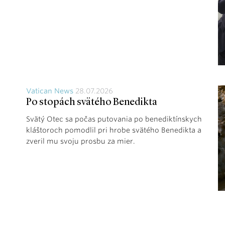
Vatican News
28.07.2026
Po stopách svätého Benedikta
Svätý Otec sa počas putovania po benediktínskych
kláštoroch pomodlil pri hrobe svätého Benedikta a
zveril mu svoju prosbu za mier.