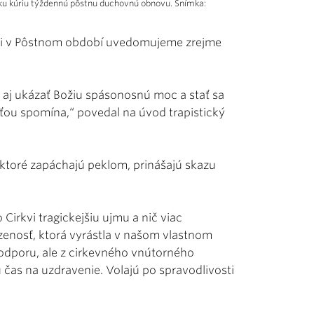
msku kúriu týždennú pôstnu duchovnú obnovu. Snímka:
ú si v Pôstnom období uvedomujeme zrejme
aj ukázať Božiu spásonosnú moc a stať sa
sťou spomína,“ povedal na úvod trapistický
, ktoré zapáchajú peklom, prinášajú skazu
 Cirkvi tragickejšiu ujmu a nič viac
nosť, ktorá vyrástla v našom vlastnom
 odporu, ale z cirkevného vnútorného
 čas na uzdravenie. Volajú po spravodlivosti