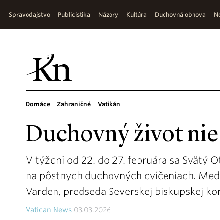
Spravodajstvo
Publicistika
Názory
Kultúra
Duchovná obnova
Ne
Domáce
Zahraničné
Vatikán
Duchovný život nie 
V týždni od 22. do 27. februára sa Svätý O
na pôstnych duchovných cvičeniach. Meditá
Varden, predseda Severskej biskupskej ko
Vatican News
03.03.2026