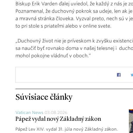
Biskup Erik Varden ďalej uviedol, že každý z nás je
Poznamenal, že duchovný pokrok sa udeje, len ak je
a mravná stránka človeka. Vyzval preto, nech sú v je
to pri stole s priateľmi alebo v online svete.
„Duchovný život nie je príveskom k zvyšku existenci
sa naučiť byť rovnako doma v našej telesnej i duchov
mohol pokojne vládnuť v oboch.“
Súvisiace články
Vatican News
03.08.2026
Pápež vydal nový Základný zákon
Pápež Lev XIV. vydal 31. júla nový Základný zákon.