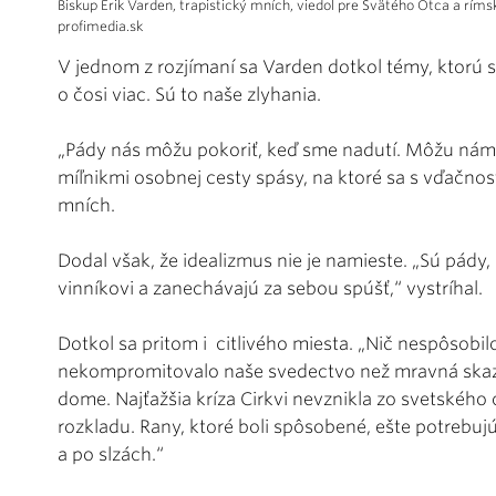
Biskup Erik Varden, trapistický mních, viedol pre Svätého Otca a rí
profimedia.sk
V jednom z rozjímaní sa Varden dotkol témy, ktor
o čosi viac. Sú to naše zlyhania.
„Pády nás môžu pokoriť, keď sme nadutí. Môžu nám 
míľnikmi osobnej cesty spásy, na ktoré sa s vďačno
mních.
Dodal však, že idealizmus nie je namieste. „Sú pády
vinníkovi a zanechávajú za sebou spúšť,“ vystríhal.
Dotkol sa pritom i citlivého miesta. „Nič nespôsobilo
nekompromitovalo naše svedectvo než mravná skaze
dome. Najťažšia kríza Cirkvi nevznikla zo svetského
rozkladu. Rany, ktoré boli spôsobené, ešte potrebujú
a po slzách.“