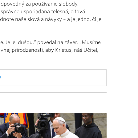
 zodpovedný za používanie slobody.
 správne usporiadaná telesná, citová
dnote naše slová a návyky – a je jedno, či je
e. Je jej dušou,“ povedal na záver. „Musíme
nej prirodzenosti, aby Kristus, náš Učiteľ,