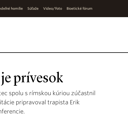
deľné homílie
Súťaže
Video/Foto
Bioetické fórum
je prívesok
tec spolu s rímskou kúriou zúčastnil
cie pripravoval trapista Erik
nferencie.