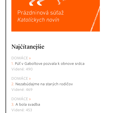
Najčítanejšie
DOMÁCE
Púť v Gaboltove pozvala k obnove srdca
Videné: 490
DOMÁCE
Nezabúdajme na starých rodičov
Videné: 469
DOMÁCE
A bola svadba
Videné: 453