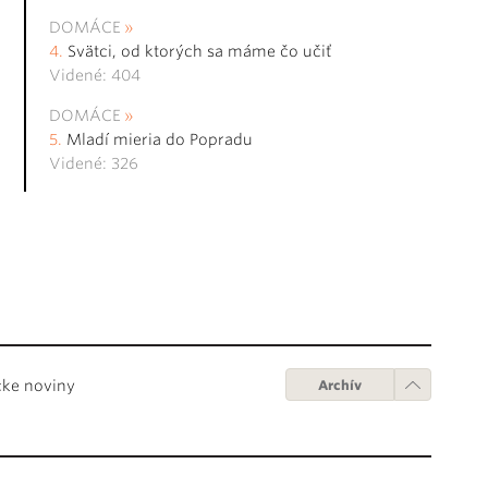
DOMÁCE
Svätci, od ktorých sa máme čo učiť
Videné: 404
DOMÁCE
Mladí mieria do Popradu
Videné: 326
cke noviny
Archív