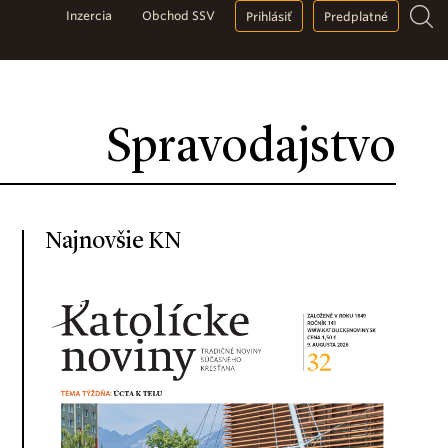
Inzercia
Obchod SSV
Prihlásiť
Predplatné
Spravodajstvo
Najnovšie KN