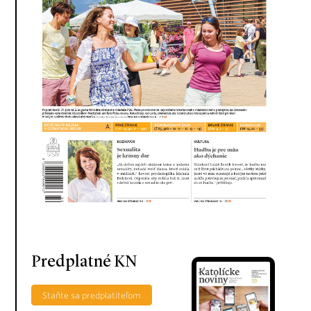
Predplatné KN
Staňte sa predplatiteľom