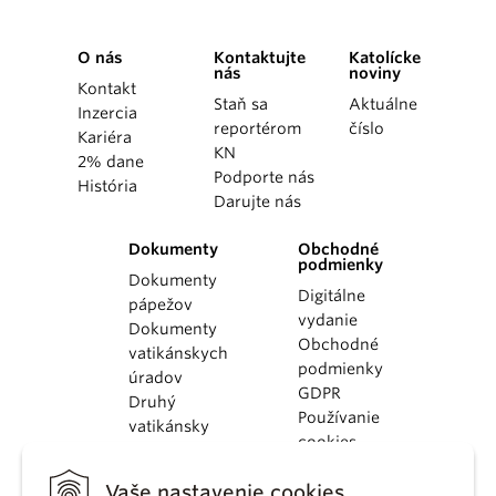
O nás
Kontaktujte
Katolícke
nás
noviny
Kontakt
Staň sa
Aktuálne
Inzercia
reportérom
číslo
Kariéra
KN
2% dane
Podporte nás
História
Darujte nás
Dokumenty
Obchodné
podmienky
Dokumenty
Digitálne
pápežov
vydanie
Dokumenty
Obchodné
vatikánskych
podmienky
úradov
GDPR
Druhý
Používanie
vatikánsky
cookies
koncil
Dokumenty
Vaše nastavenie cookies