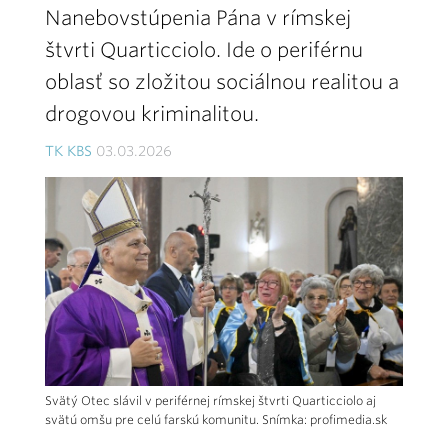
Nanebovstúpenia Pána v rímskej
štvrti Quarticciolo. Ide o periférnu
oblasť so zložitou sociálnou realitou a
drogovou kriminalitou.
TK KBS
03.03.2026
Svätý Otec slávil v periférnej rímskej štvrti Quarticciolo aj
svätú omšu pre celú farskú komunitu. Snímka: profimedia.sk