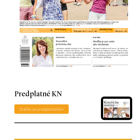
Predplatné KN
Staňte sa predplatiteľom