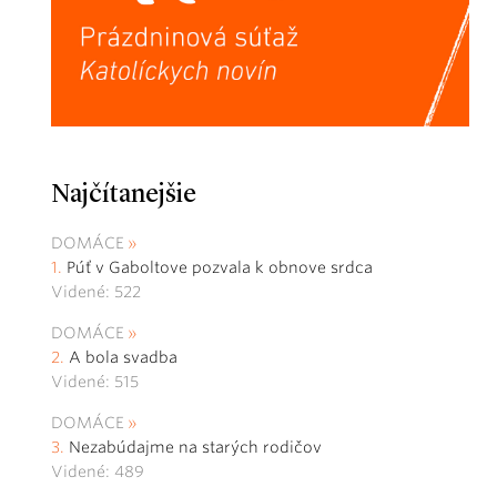
Najčítanejšie
DOMÁCE
Púť v Gaboltove pozvala k obnove srdca
Videné: 522
DOMÁCE
A bola svadba
Videné: 515
DOMÁCE
Nezabúdajme na starých rodičov
Videné: 489