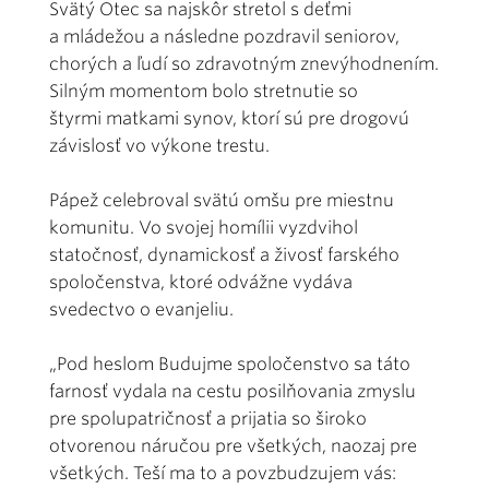
Svätý Otec sa najskôr stretol s deťmi
a mládežou a následne pozdravil seniorov,
chorých a ľudí so zdravotným znevýhodnením.
Silným momentom bolo stretnutie so
štyrmi matkami synov, ktorí sú pre drogovú
závislosť vo výkone trestu.
Pápež celebroval svätú omšu pre miestnu
komunitu. Vo svojej homílii vyzdvihol
statočnosť, dynamickosť a živosť farského
spoločenstva, ktoré odvážne vydáva
svedectvo o evanjeliu.
„Pod heslom Budujme spoločenstvo sa táto
farnosť vydala na cestu posilňovania zmyslu
pre spolupatričnosť a prijatia so široko
otvorenou náručou pre všetkých, naozaj pre
všetkých. Teší ma to a povzbudzujem vás: