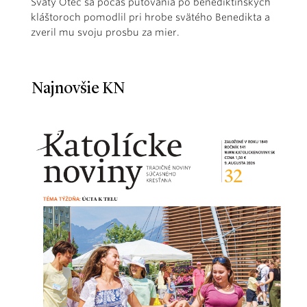
Svätý Otec sa počas putovania po benediktínskych
kláštoroch pomodlil pri hrobe svätého Benedikta a
zveril mu svoju prosbu za mier.
Najnovšie KN