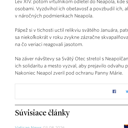
Lev XIV. potom vrtuľníkom odletel do Neapola, kde s
osobami. Vyzdvihol ich obetavosť a povzbudil ich, aby
v náročných podmienkach Neapola.
Pápež si v tichosti uctil relikviu svätého Januára, p
sa niekoľkokrát v roku zvykne zázračne skvapalňovať.
na čo veriaci reagovali jasotom.
Na záver návštevy sa Svätý Otec stretol s Neapolčan
ich solidaritu a mesto vyzval, aby prejavilo odvahu 
Nakoniec Neapol zveril pod ochranu Panny Márie.
Súvisiace články
Vatican News
03.08.2026