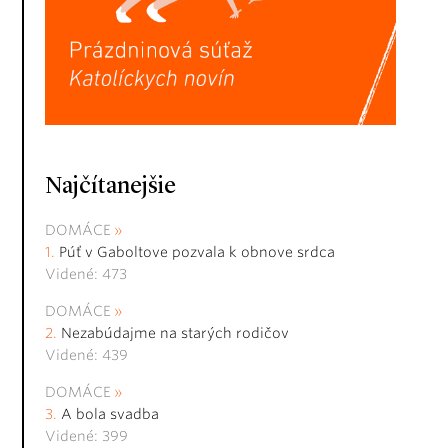
Najčítanejšie
DOMÁCE
Púť v Gaboltove pozvala k obnove srdca
Videné: 473
DOMÁCE
Nezabúdajme na starých rodičov
Videné: 439
DOMÁCE
A bola svadba
Videné: 399