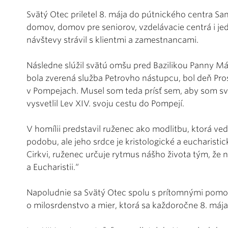
Svätý Otec priletel 8. mája do pútnického centra Sa
domov, domov pre seniorov, vzdelávacie centrá i j
návštevy strávil s klientmi a zamestnancami.
Následne slúžil svätú omšu pred Bazilikou Panny Má
bola zverená služba Petrovho nástupcu, bol deň Pro
v Pompejach. Musel som teda prísť sem, aby som sv
vysvetlil Lev XIV. svoju cestu do Pompejí.
V homílii predstavil ruženec ako modlitbu, ktorá ve
podobu, ale jeho srdce je kristologické a eucharistic
Cirkvi, ruženec určuje rytmus nášho života tým, že n
a Eucharistii.“
Napoludnie sa Svätý Otec spolu s prítomnými pomod
o milosrdenstvo a mier, ktorá sa každoročne 8. mája