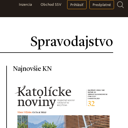
Inzercia
Obchod SSV
Prihlásiť
Predplatné
Spravodajstvo
Najnovšie KN