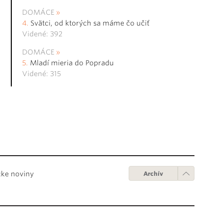
DOMÁCE
Svätci, od ktorých sa máme čo učiť
Videné: 392
DOMÁCE
Mladí mieria do Popradu
Videné: 315
cke noviny
Archív