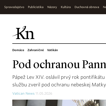
Spravodajstvo
Publicistika
Názory
Kultúra
Duchovná obnova
Ne
Domáce
Zahraničné
Vatikán
Pod ochranou Pann
Pápež Lev XIV. oslávil prvý rok pontifikát
službu zveril pod ochranu nebeskej Matky
Vatican News
11.05.2026