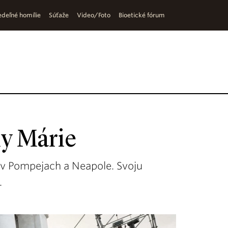
deľné homílie
Súťaže
Video/Foto
Bioetické fórum
y Márie
u v Pompejach a Neapole. Svoju
.