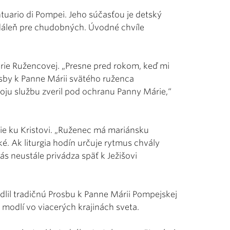
ntuario di Pompei. Jeho súčasťou je detský
edáleň pre chudobných. Úvodné chvíle
rie Ružencovej. „Presne pred rokom, keď mi
sby k Panne Márii svätého ruženca
oju službu zveril pod ochranu Panny Márie,“
die ku Kristovi. „Ruženec má mariánsku
ké. Ak liturgia hodín určuje rytmus chvály
ás neustále privádza späť k Ježišovi
lil tradičnú Prosbu k Panne Márii Pompejskej
 modlí vo viacerých krajinách sveta.