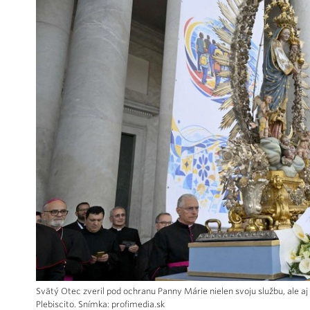
Svätý Otec zveril pod ochranu Panny Márie nielen svoju službu, ale a
Plebiscito. Snímka: profimedia.sk