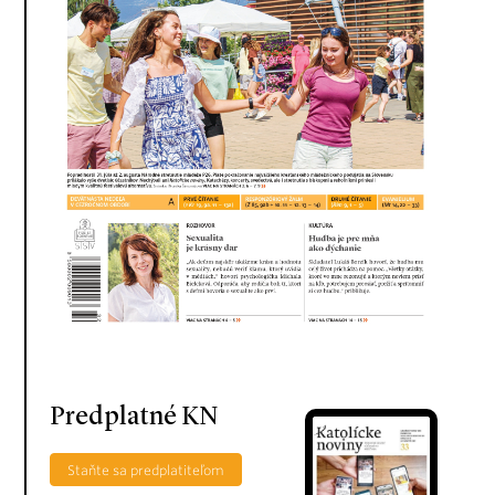
Predplatné KN
Staňte sa predplatiteľom