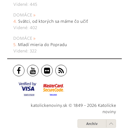
Videné: 445
DOMÁCE
Svätci, od ktorých sa máme čo učiť
Videné: 402
DOMÁCE
Mladí mieria do Popradu
Videné: 322
katolickenoviny.sk © 1849 - 2026 Katolícke
noviny
Archív