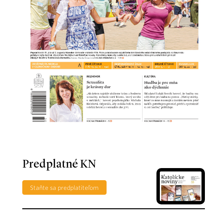
Predplatné KN
Staňte sa predplatiteľom