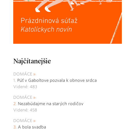
Najčítanejšie
DOMÁCE
Púť v Gaboltove pozvala k obnove srdca
Videné: 483
DOMÁCE
Nezabúdajme na starých rodičov
Videné: 458
DOMÁCE
A bola svadba