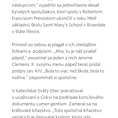
nástupcom,“ vyjadrilo sa jednohlasne desať
bývalých spolužiakov, ktorí spolu s Robertom
Francisom Prevostom ukončili v roku 1969
základnú školu Saint Mary’s School v Riverdale
v štáte Illinois.
Priniesli so sebou aj plagát s ich vtedajšími
fotkami a podpismi. „Aha, tu je náš priateľ
pápež,“ pousmial sa jeden z nich Jerome
Clemens. K svojmu menu pápež teraz pridal
podpis Lev XIV. „Bola to viac než škola, bola to
rodina,“ zaspomínali si spoločne.
V katechéze Svätý Otec pokračoval
v uvažovaní o Cirkvi na podklade koncilového
dokumentu
Lumen gentium
. Zameral sa na
kráľovské kňazstvo. „Toto spoločné kňazstvo
veriacich je darované krstom, ktorý nás