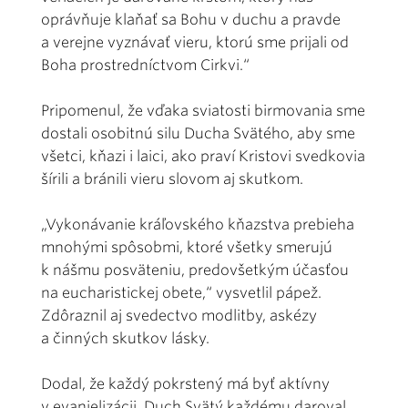
oprávňuje klaňať sa Bohu v duchu a pravde
a verejne vyznávať vieru, ktorú sme prijali od
Boha prostredníctvom Cirkvi.“
Pripomenul, že vďaka sviatosti birmovania sme
dostali osobitnú silu Ducha Svätého, aby sme
všetci, kňazi i laici, ako praví Kristovi svedkovia
šírili a bránili vieru slovom aj skutkom.
„Vykonávanie kráľovského kňazstva prebieha
mnohými spôsobmi, ktoré všetky smerujú
k nášmu posväteniu, predovšetkým účasťou
na eucharistickej obete,“ vysvetlil pápež.
Zdôraznil aj svedectvo modlitby, askézy
a činných skutkov lásky.
Dodal, že každý pokrstený má byť aktívny
v evanjelizácii. Duch Svätý každému daroval