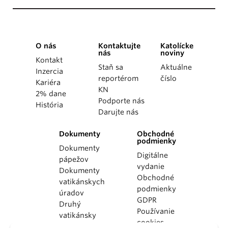
O nás
Kontaktujte
Katolícke
nás
noviny
Kontakt
Staň sa
Aktuálne
Inzercia
reportérom
číslo
Kariéra
KN
2% dane
Podporte nás
História
Darujte nás
Dokumenty
Obchodné
podmienky
Dokumenty
Digitálne
pápežov
vydanie
Dokumenty
Obchodné
vatikánskych
podmienky
úradov
GDPR
Druhý
Používanie
vatikánsky
cookies
koncil