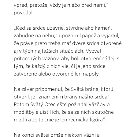
vpred, pretože, vždy je niečo pred nami,“
povedal.
„Keď sa srdce uzavrie, stvrdne ako kameň,
zabudne na nehu,“ upozornil pápež a vyjadril,
že práve preto treba mať dvere srdca otvorené
aj v tých najťažších situáciách. Vyzval
prítomných väzňov, aby boli otvorení nádeji s
tým, že každý z nich vie, či je jeho srdce
zatvorené alebo otvorené len napoly.
Na záver pripomenul, že Svätá brána, ktorú
otvoril, je „znamením brány nášho srdca“.
Potom Svätý Otec ešte požiadal väzňov o
modlitby a uistil ich, že sa za nich skutočne
modlí a že to „nie je len rečnícka figúra“.
Na konci svätej omše niektorí väzni a