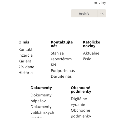
noviny
Archív
O nás
Kontaktujte
Katolícke
nás
noviny
Kontakt
Staň sa
Aktuálne
Inzercia
reportérom
číslo
Kariéra
KN
2% dane
Podporte nás
História
Darujte nás
Dokumenty
Obchodné
podmienky
Dokumenty
Digitálne
pápežov
vydanie
Dokumenty
Obchodné
vatikánskych
podmienky