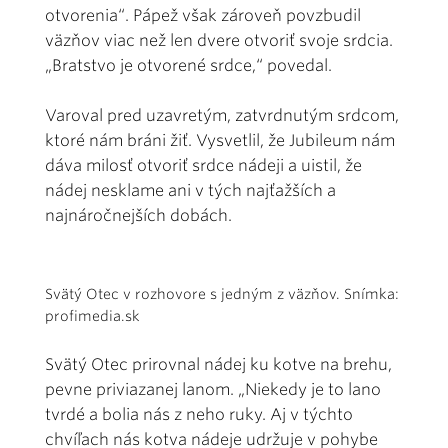
otvorenia“. Pápež však zároveň povzbudil
väzňov viac než len dvere otvoriť svoje srdcia.
„Bratstvo je otvorené srdce,“ povedal.
Varoval pred uzavretým, zatvrdnutým srdcom,
ktoré nám bráni žiť. Vysvetlil, že Jubileum nám
dáva milosť otvoriť srdce nádeji a uistil, že
nádej nesklame ani v tých najťažších a
najnáročnejších dobách.
Svätý Otec v rozhovore s jedným z väzňov. Snímka:
profimedia.sk
Svätý Otec prirovnal nádej ku kotve na brehu,
pevne priviazanej lanom. „Niekedy je to lano
tvrdé a bolia nás z neho ruky. Aj v týchto
chvíľach nás kotva nádeje udržuje v pohybe