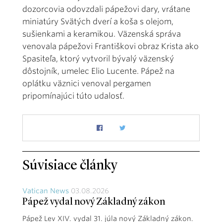
dozorcovia odovzdali pápežovi dary, vrátane
miniatúry Svätých dverí a koša s olejom,
sušienkami a keramikou. Väzenská správa
venovala pápežovi Františkovi obraz Krista ako
Spasiteľa, ktorý vytvoril bývalý väzenský
dôstojník, umelec Elio Lucente. Pápež na
oplátku väznici venoval pergamen
pripomínajúci túto udalosť.
Súvisiace články
Vatican News
03.08.2026
Pápež vydal nový Základný zákon
Pápež Lev XIV. vydal 31. júla nový Základný zákon.