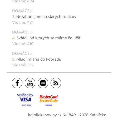
Videné: 494
DOMÁCE
Nezabúdajme na starých rodičov
Videné: 481
DOMÁCE
Svätci, od ktorých sa máme čo učiť
Videné: 410
DOMÁCE
Mladí mieria do Popradu
Videné: 332
katolickenoviny.sk © 1849 - 2026 Katolícke