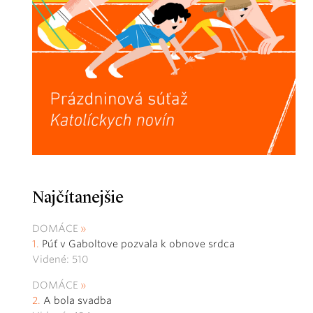
Najčítanejšie
DOMÁCE
Púť v Gaboltove pozvala k obnove srdca
Videné: 510
DOMÁCE
A bola svadba