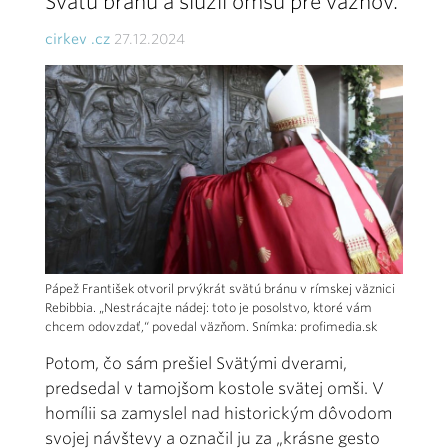
Svätú bránu a slúžil omšu pre väzňov.
cirkev .cz
27.12.2024
Pápež František otvoril prvýkrát svätú bránu v rímskej väznici
Rebibbia. „Nestrácajte nádej: toto je posolstvo, ktoré vám
chcem odovzdať,“ povedal väzňom. Snímka: profimedia.sk
Potom, čo sám prešiel Svätými dverami,
predsedal v tamojšom kostole svätej omši. V
homílii sa zamyslel nad historickým dôvodom
svojej návštevy a označil ju za „krásne gesto