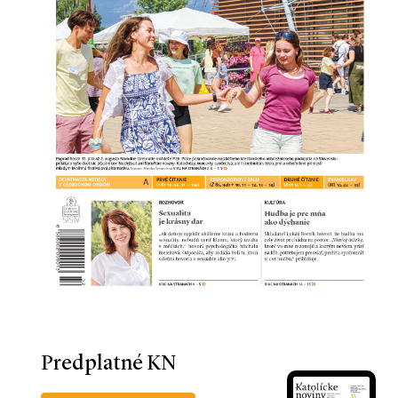
Predplatné KN