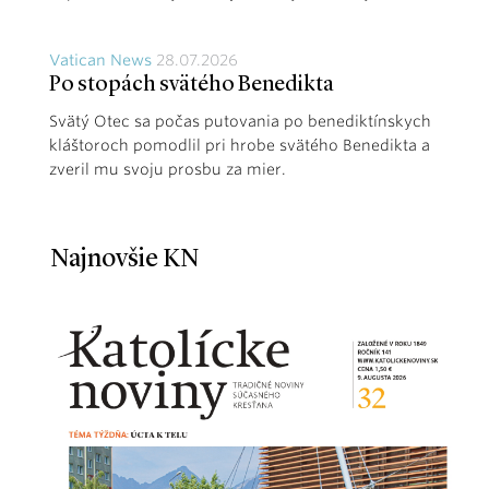
Vatican News
28.07.2026
Po stopách svätého Benedikta
Svätý Otec sa počas putovania po benediktínskych
kláštoroch pomodlil pri hrobe svätého Benedikta a
zveril mu svoju prosbu za mier.
Najnovšie KN