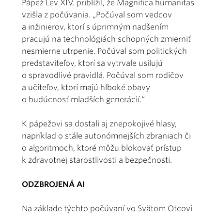
Pápež Lev XIV. priblížil, že Magnifica humanitas
vzišla z počúvania. „Počúval som vedcov
a inžinierov, ktorí s úprimným nadšením
pracujú na technológiách schopných zmierniť
nesmierne utrpenie. Počúval som politických
predstaviteľov, ktorí sa vytrvale usilujú
o spravodlivé pravidlá. Počúval som rodičov
a učiteľov, ktorí majú hlboké obavy
o budúcnosť mladších generácií.“
K pápežovi sa dostali aj znepokojivé hlasy,
napríklad o stále autonómnejších zbraniach či
o algoritmoch, ktoré môžu blokovať prístup
k zdravotnej starostlivosti a bezpečnosti.
ODZBROJENÁ AI
Na základe týchto počúvaní vo Svätom Otcovi