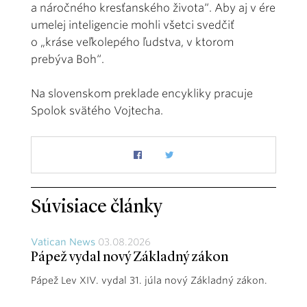
a náročného kresťanského života“. Aby aj v ére
umelej inteligencie mohli všetci svedčiť
o „kráse veľkolepého ľudstva, v ktorom
prebýva Boh“.
Na slovenskom preklade encykliky pracuje
Spolok svätého Vojtecha.
Súvisiace články
Vatican News
03.08.2026
Pápež vydal nový Základný zákon
Pápež Lev XIV. vydal 31. júla nový Základný zákon.