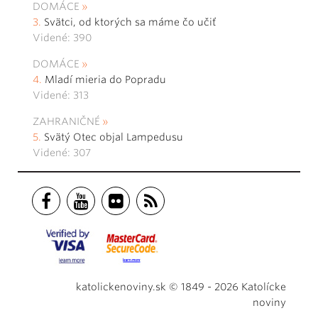
DOMÁCE
Svätci, od ktorých sa máme čo učiť
Videné: 390
DOMÁCE
Mladí mieria do Popradu
Videné: 313
ZAHRANIČNÉ
Svätý Otec objal Lampedusu
Videné: 307
katolickenoviny.sk © 1849 - 2026 Katolícke
noviny