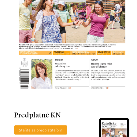
Predplatné KN
Staňte sa predplatiteľom