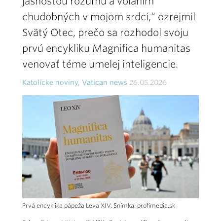
jasnosťou rozumu a volaním
chudobných v mojom srdci,“ ozrejmil
Svätý Otec, prečo sa rozhodol svoju
prvú encykliku Magnifica humanitas
venovať téme umelej inteligencie.
Katolícke noviny, Vatican news
26.05.2026
Prvá encyklika pápeža Leva XIV. Snímka: profimedia.sk