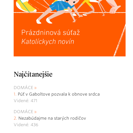
Najčítanejšie
DOMÁCE
Púť v Gaboltove pozvala k obnove srdca
Videné: 471
DOMÁCE
Nezabúdajme na starých rodičov
Videné: 436