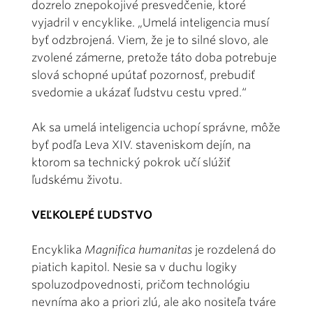
dozrelo znepokojivé presvedčenie, ktoré
vyjadril v encyklike. „Umelá inteligencia musí
byť odzbrojená. Viem, že je to silné slovo, ale
zvolené zámerne, pretože táto doba potrebuje
slová schopné upútať pozornosť, prebudiť
svedomie a ukázať ľudstvu cestu vpred.“
Ak sa umelá inteligencia uchopí správne, môže
byť podľa Leva XIV. staveniskom dejín, na
ktorom sa technický pokrok učí slúžiť
ľudskému životu.
VEĽKOLEPÉ ĽUDSTVO
Encyklika
Magnifica humanitas
je rozdelená do
piatich kapitol. Nesie sa v duchu logiky
spoluzodpovednosti, pričom technológiu
nevníma ako a priori zlú, ale ako nositeľa tváre