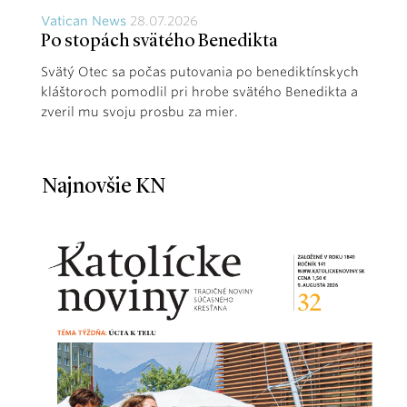
Vatican News
28.07.2026
Po stopách svätého Benedikta
Svätý Otec sa počas putovania po benediktínskych
kláštoroch pomodlil pri hrobe svätého Benedikta a
zveril mu svoju prosbu za mier.
Najnovšie KN