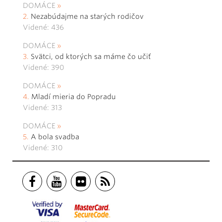
DOMÁCE
Nezabúdajme na starých rodičov
Videné: 436
DOMÁCE
Svätci, od ktorých sa máme čo učiť
Videné: 390
DOMÁCE
Mladí mieria do Popradu
Videné: 313
DOMÁCE
A bola svadba
Videné: 310