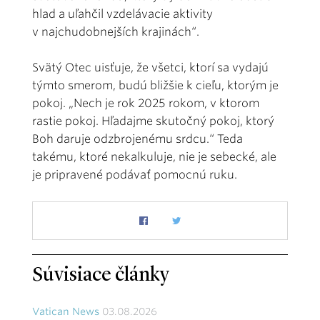
hlad a uľahčil vzdelávacie aktivity
v najchudobnejších krajinách“.
Svätý Otec uisťuje, že všetci, ktorí sa vydajú
týmto smerom, budú bližšie k cieľu, ktorým je
pokoj. „Nech je rok 2025 rokom, v ktorom
rastie pokoj. Hľadajme skutočný pokoj, ktorý
Boh daruje odzbrojenému srdcu.“ Teda
takému, ktoré nekalkuluje, nie je sebecké, ale
je pripravené podávať pomocnú ruku.
Súvisiace články
Vatican News
03.08.2026