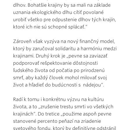
dlhov. Bohatšie krajiny by sa mali na základe
uznania ekologického dlhu cítiť povolané
urobiť všetko pre odpustenie dlhov tých krajín,
ktoré ich nie sú schopné splácať.“
Zároveň však vyzýva na nový finančný model,
ktorý by zaručoval solidaritu a harmóniu medzi
krajinami. Druhý krok je „pevne sa zaviazať
podporovať rešpektovanie dôstojnosti
ľudského života od počatia po prirodzenú
smrť, aby každý človek mohol milovať svoj
život a hľadieť do budúcnosti s nádejou“.
Radí k tomu i konkrétnu výzvu na kultúru
života, a to „zrušenie trestu smrti vo všetkých
krajinách“. Do tretice „použime aspoň pevne
stanovené percento peňazí na zriadenie
svetového fondu, ktorý by definitívne odstránil