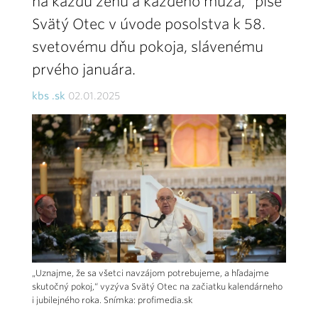
na každú ženu a každého muža,“ píše
Svätý Otec v úvode posolstva k 58.
svetovému dňu pokoja, slávenému
prvého januára.
kbs .sk
02.01.2025
„Uznajme, že sa všetci navzájom potrebujeme, a hľadajme
skutočný pokoj,“ vyzýva Svätý Otec na začiatku kalendárneho
i jubilejného roka. Snímka: profimedia.sk