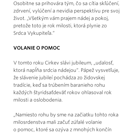
Osobitne sa prihovára tým, čo sa cítia skľúčení,
zdrvení, vylúčení a nevidia perspektívu pre svoj
život. „Všetkým vám prajem nádej a pokoj,
pretože toto je rok milosti, ktorá plynie zo
Srdca Vykupiteľa.“
VOLANIE O POMOC
V tomto roku Cirkev slávi jubileum, „udalosť,
ktorá napĺňa srdcia nádejou“. Pápež vysvetľuje,
že slávenie jubileí pochádza zo židovskej
tradície, keď sa trúbením baranieho rohu
každých štyridsaťdeväť rokov ohlasoval rok
milosti a oslobodenia.
„Namiesto rohu by sme na začiatku tohto roka
milosrdenstva mali začuť zúfalé volanie
o pomoc, ktoré sa ozýva z mnohých končín