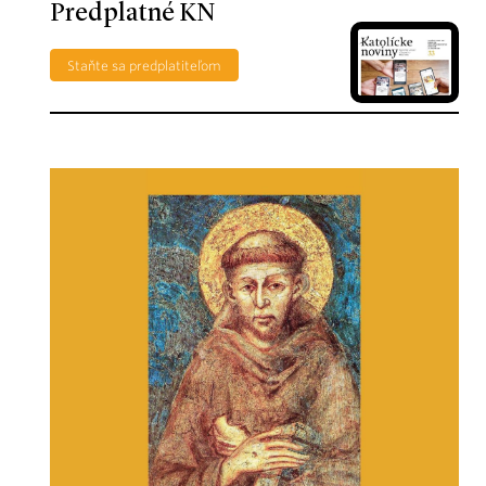
Predplatné KN
Staňte sa predplatiteľom