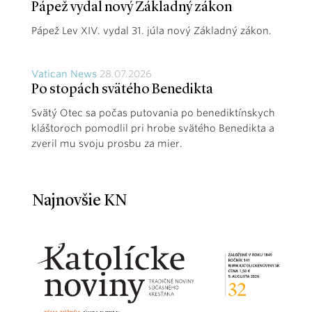
Pápež vydal nový Základný zákon
Pápež Lev XIV. vydal 31. júla nový Základný zákon.
Vatican News
28.07.2026
Po stopách svätého Benedikta
Svätý Otec sa počas putovania po benediktínskych
kláštoroch pomodlil pri hrobe svätého Benedikta a
zveril mu svoju prosbu za mier.
Najnovšie KN