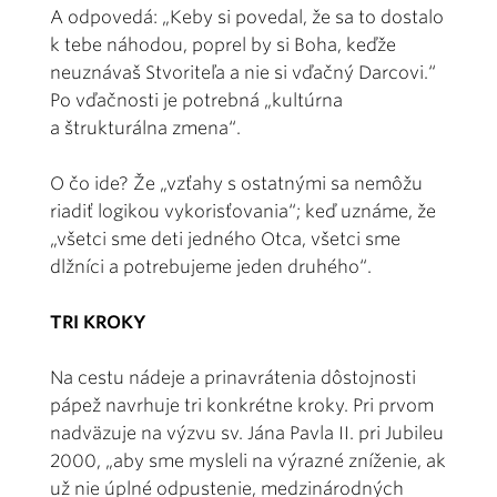
A odpovedá: „Keby si povedal, že sa to dostalo
k tebe náhodou, poprel by si Boha, keďže
neuznávaš Stvoriteľa a nie si vďačný Darcovi.“
Po vďačnosti je potrebná „kultúrna
a štrukturálna zmena“.
O čo ide? Že „vzťahy s ostatnými sa nemôžu
riadiť logikou vykorisťovania“; keď uznáme, že
„všetci sme deti jedného Otca, všetci sme
dlžníci a potrebujeme jeden druhého“.
TRI KROKY
Na cestu nádeje a prinavrátenia dôstojnosti
pápež navrhuje tri konkrétne kroky. Pri prvom
nadväzuje na výzvu sv. Jána Pavla II. pri Jubileu
2000, „aby sme mysleli na výrazné zníženie, ak
už nie úplné odpustenie, medzinárodných