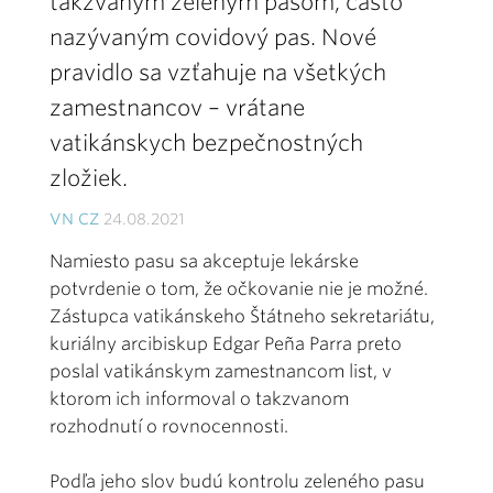
takzvaným zeleným pasom, často
nazývaným covidový pas. Nové
pravidlo sa vzťahuje na všetkých
zamestnancov – vrátane
vatikánskych bezpečnostných
zložiek.
VN CZ
24.08.2021
Namiesto pasu sa akceptuje lekárske
potvrdenie o tom, že očkovanie nie je možné.
Zástupca vatikánskeho Štátneho sekretariátu,
kuriálny arcibiskup Edgar Peña Parra preto
poslal vatikánskym zamestnancom list, v
ktorom ich informoval o takzvanom
rozhodnutí o rovnocennosti.
Podľa jeho slov budú kontrolu zeleného pasu