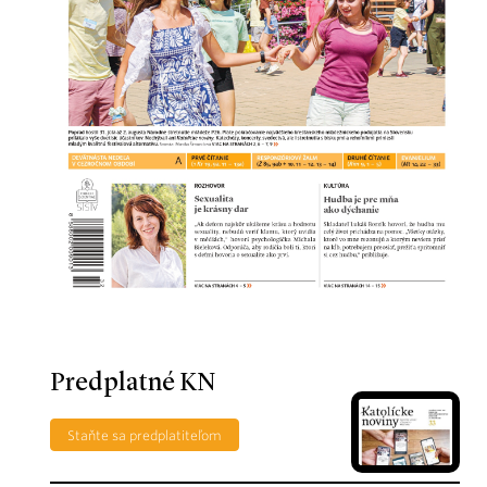
Predplatné KN
Staňte sa predplatiteľom