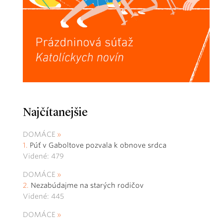
Najčítanejšie
DOMÁCE
Púť v Gaboltove pozvala k obnove srdca
Videné: 479
DOMÁCE
Nezabúdajme na starých rodičov
Videné: 445
DOMÁCE