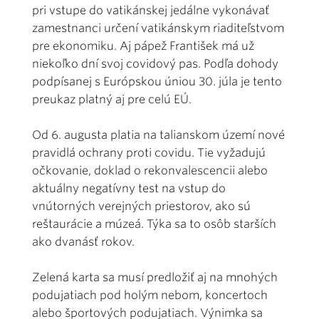
pri vstupe do vatikánskej jedálne vykonávať
zamestnanci určení vatikánskym riaditeľstvom
pre ekonomiku. Aj pápež František má už
niekoľko dní svoj covidový pas. Podľa dohody
podpísanej s Európskou úniou 30. júla je tento
preukaz platný aj pre celú EÚ.
Od 6. augusta platia na talianskom území nové
pravidlá ochrany proti covidu. Tie vyžadujú
očkovanie, doklad o rekonvalescencii alebo
aktuálny negatívny test na vstup do
vnútorných verejných priestorov, ako sú
reštaurácie a múzeá. Týka sa to osôb starších
ako dvanásť rokov.
Zelená karta sa musí predložiť aj na mnohých
podujatiach pod holým nebom, koncertoch
alebo športových podujatiach. Výnimka sa