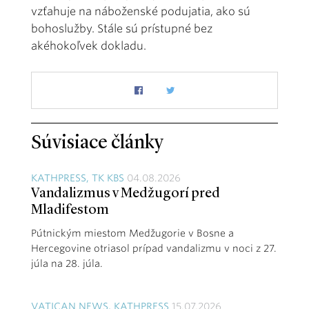
vzťahuje na náboženské podujatia, ako sú
bohoslužby. Stále sú prístupné bez
akéhokoľvek dokladu.
Súvisiace články
KATHPRESS, TK KBS
04.08.2026
Vandalizmus v Medžugorí pred
Mladifestom
Pútnickým miestom Medžugorie v Bosne a
Hercegovine otriasol prípad vandalizmu v noci z 27.
júla na 28. júla.
VATICAN NEWS, KATHPRESS
15.07.2026