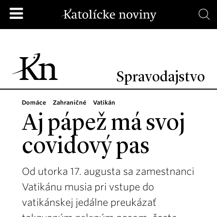
Spravodajstvo
Domáce
Zahraničné
Vatikán
Aj pápež má svoj
covidový pas
Od utorka 17. augusta sa zamestnanci
Vatikánu musia pri vstupe do
vatikánskej jedálne preukázať