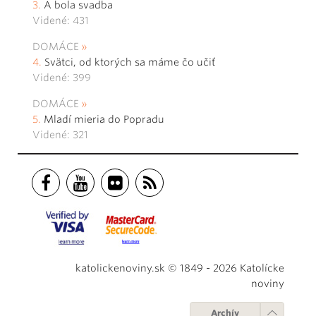
A bola svadba
Videné: 431
DOMÁCE
Svätci, od ktorých sa máme čo učiť
Videné: 399
DOMÁCE
Mladí mieria do Popradu
Videné: 321
katolickenoviny.sk © 1849 - 2026 Katolícke
noviny
Archív