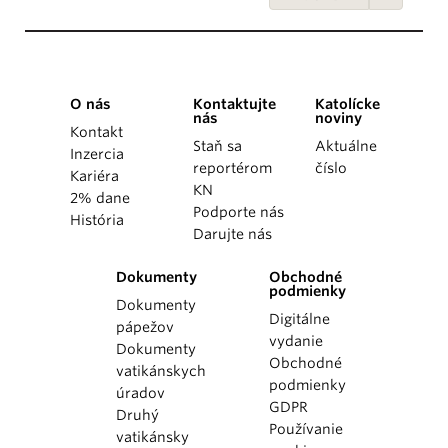
O nás
Kontaktujte
Katolícke
nás
noviny
Kontakt
Staň sa
Aktuálne
Inzercia
reportérom
číslo
Kariéra
KN
2% dane
Podporte nás
História
Darujte nás
Dokumenty
Obchodné
podmienky
Dokumenty
Digitálne
pápežov
vydanie
Dokumenty
Obchodné
vatikánskych
podmienky
úradov
GDPR
Druhý
Používanie
vatikánsky