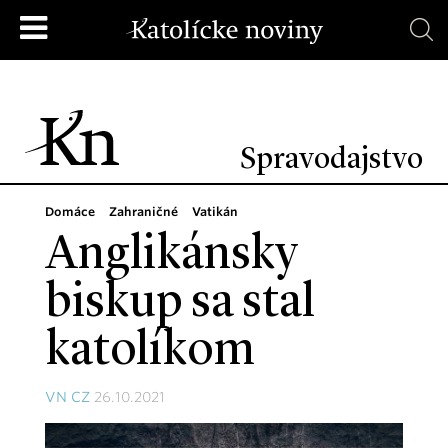
Spravodajstvo
Domáce
Zahraničné
Vatikán
Anglikánsky
biskup sa stal
katolíkom
VN CZ
26.10.2021