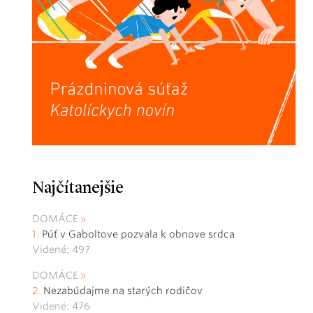
Najčítanejšie
DOMÁCE
Púť v Gaboltove pozvala k obnove srdca
Videné: 497
DOMÁCE
Nezabúdajme na starých rodičov
Videné: 476