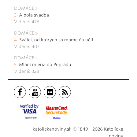
DOMÁCE
A bola svadba
Videné: 476
DOMÁCE
Svätci, od ktorých sa máme čo učiť
Videné: 407
DOMÁCE
Mladí mieria do Popradu
Videné: 328
katolickenoviny.sk © 1849 - 2026 Katolícke
noviny