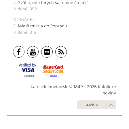
Svätci, od ktorých sa máme čo učiť
Videné: 392
DOMÁCE
Mladí mieria do Popradu
Videné: 315
katolickenoviny.sk © 1849 - 2026 Katolícke
noviny
Archív