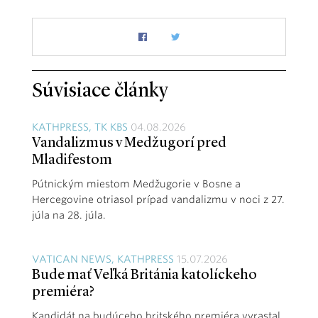
Súvisiace články
KATHPRESS, TK KBS
04.08.2026
Vandalizmus v Medžugorí pred
Mladifestom
Pútnickým miestom Medžugorie v Bosne a
Hercegovine otriasol prípad vandalizmu v noci z 27.
júla na 28. júla.
VATICAN NEWS, KATHPRESS
15.07.2026
Bude mať Veľká Británia katolíckeho
premiéra?
Kandidát na budúceho britského premiéra vyrastal