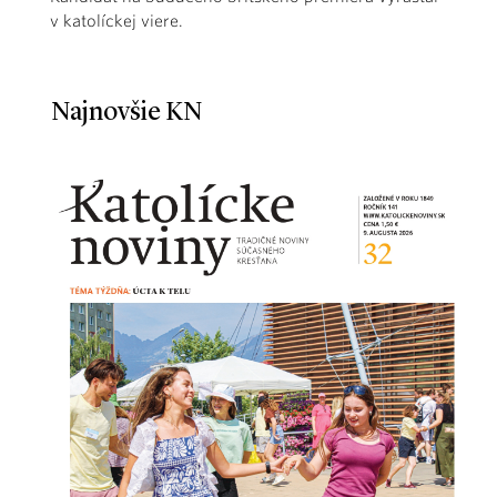
v katolíckej viere.
Najnovšie KN