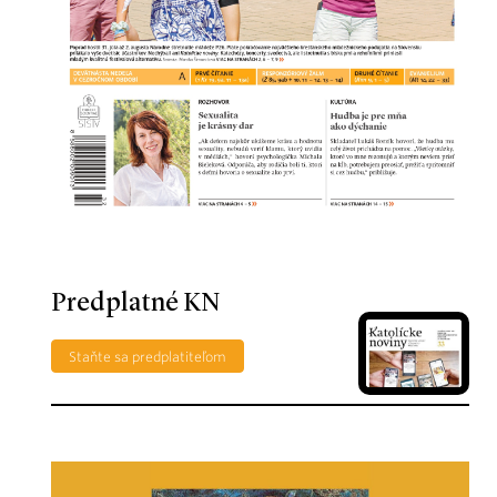
Predplatné KN
Staňte sa predplatiteľom