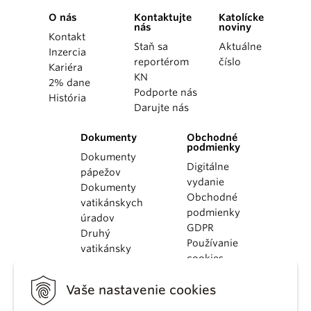
O nás
Kontaktujte
Katolícke
nás
noviny
Kontakt
Staň sa
Aktuálne
Inzercia
reportérom
číslo
Kariéra
KN
2% dane
Podporte nás
História
Darujte nás
Dokumenty
Obchodné
podmienky
Dokumenty
Digitálne
pápežov
vydanie
Dokumenty
Obchodné
vatikánskych
podmienky
úradov
GDPR
Druhý
Používanie
vatikánsky
cookies
koncil
Dokumenty
Vaše nastavenie cookies
KBS
Kódex