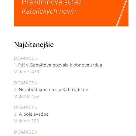
Najčítanejšie
DOMÁCE
Púť v Gaboltove pozvala k obnove srdca
Videné: 473
DOMÁCE
Nezabúdajme na starých rodičov
Videné: 439
DOMÁCE
A bola svadba
Videné: 399
DOMÁCE