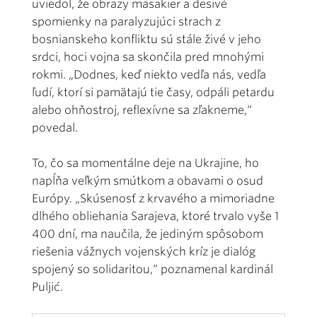
uviedol, že obrazy masakier a desivé
spomienky na paralyzujúci strach z
bosnianskeho konfliktu sú stále živé v jeho
srdci, hoci vojna sa skončila pred mnohými
rokmi. „Dodnes, keď niekto vedľa nás, vedľa
ľudí, ktorí si pamätajú tie časy, odpáli petardu
alebo ohňostroj, reflexívne sa zľakneme,“
povedal.
To, čo sa momentálne deje na Ukrajine, ho
napĺňa veľkým smútkom a obavami o osud
Európy. „Skúsenosť z krvavého a mimoriadne
dlhého obliehania Sarajeva, ktoré trvalo vyše 1
400 dní, ma naučila, že jediným spôsobom
riešenia vážnych vojenských kríz je dialóg
spojený so solidaritou,“ poznamenal kardinál
Puljić.