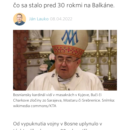
čo sa stalo pred 30 rokmi na Balkáne.
Ján Lauko
08.04.2022
Bosniansky kardinál vidí v masakrách v Kyjeve, Buči či
Charkove zločiny zo Sarajeva, Mostaru či Srebrenice. Snímka:
wikimedia commons/KTA
Od vypuknutia vojny v Bosne uplynulo v