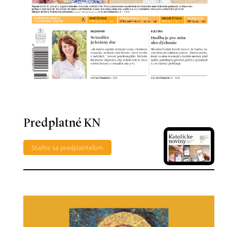
Predplatné KN
Staňte sa predplatiteľom