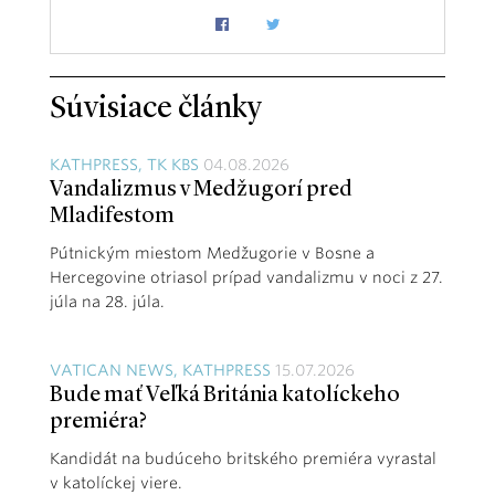
Súvisiace články
KATHPRESS, TK KBS
04.08.2026
Vandalizmus v Medžugorí pred
Mladifestom
Pútnickým miestom Medžugorie v Bosne a
Hercegovine otriasol prípad vandalizmu v noci z 27.
júla na 28. júla.
VATICAN NEWS, KATHPRESS
15.07.2026
Bude mať Veľká Británia katolíckeho
premiéra?
Kandidát na budúceho britského premiéra vyrastal
v katolíckej viere.