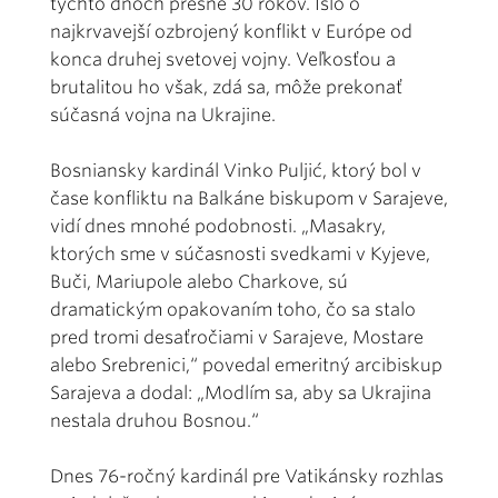
týchto dňoch presne 30 rokov. Išlo o
najkrvavejší ozbrojený konflikt v Európe od
konca druhej svetovej vojny. Veľkosťou a
brutalitou ho však, zdá sa, môže prekonať
súčasná vojna na Ukrajine.
Bosniansky kardinál Vinko Puljić, ktorý bol v
čase konfliktu na Balkáne biskupom v Sarajeve,
vidí dnes mnohé podobnosti. „Masakry,
ktorých sme v súčasnosti svedkami v Kyjeve,
Buči, Mariupole alebo Charkove, sú
dramatickým opakovaním toho, čo sa stalo
pred tromi desaťročiami v Sarajeve, Mostare
alebo Srebrenici,“ povedal emeritný arcibiskup
Sarajeva a dodal: „Modlím sa, aby sa Ukrajina
nestala druhou Bosnou.“
Dnes 76-ročný kardinál pre Vatikánsky rozhlas