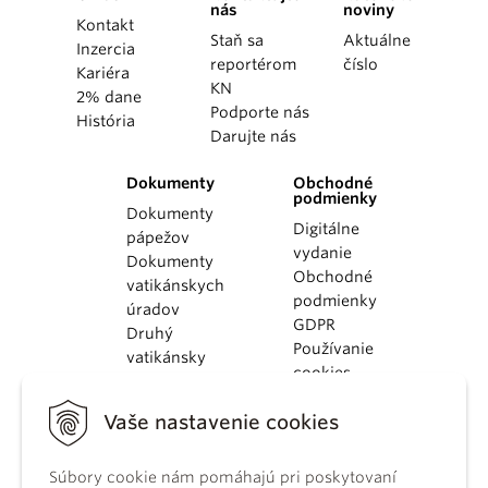
nás
noviny
Kontakt
Staň sa
Aktuálne
Inzercia
reportérom
číslo
Kariéra
KN
2% dane
Podporte nás
História
Darujte nás
Dokumenty
Obchodné
podmienky
Dokumenty
Digitálne
pápežov
vydanie
Dokumenty
Obchodné
vatikánskych
podmienky
úradov
GDPR
Druhý
Používanie
vatikánsky
cookies
koncil
Dokumenty
Vaše nastavenie cookies
KBS
Kódex
kánonického
Súbory cookie nám pomáhajú pri poskytovaní