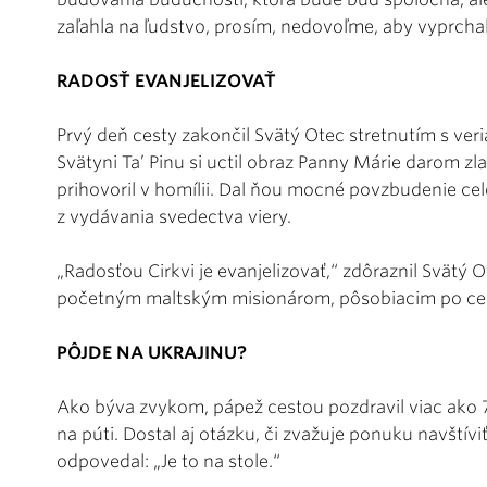
zaľahla na ľudstvo, prosím, nedovoľme, aby vyprchal
RADOSŤ EVANJELIZOVAŤ
Prvý deň cesty zakončil Svätý Otec stretnutím s ver
Svätyni Ta’ Pinu si uctil obraz Panny Márie darom zla
prihovoril v homílii. Dal ňou mocné povzbudenie cele
z vydávania svedectva viery.
„Radosťou Cirkvi je evanjelizovať,“ zdôraznil Svätý 
početným maltským misionárom, pôsobiacim po ce
PÔJDE NA UKRAJINU?
Ako býva zvykom, pápež cestou pozdravil viac ako 7
na púti. Dostal aj otázku, či zvažuje ponuku navštívi
odpovedal: „Je to na stole.“