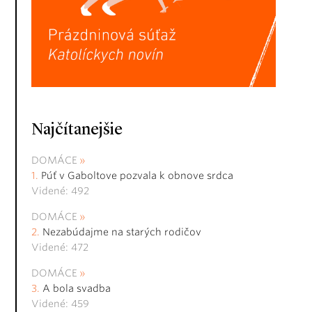
Najčítanejšie
DOMÁCE
Púť v Gaboltove pozvala k obnove srdca
Videné: 492
DOMÁCE
Nezabúdajme na starých rodičov
Videné: 472
DOMÁCE
A bola svadba
Videné: 459