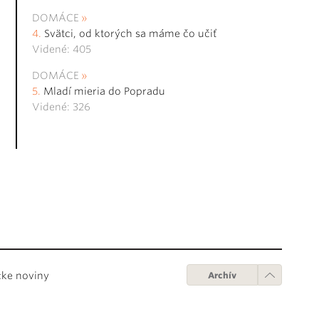
DOMÁCE
Svätci, od ktorých sa máme čo učiť
Videné: 405
DOMÁCE
Mladí mieria do Popradu
Videné: 326
cke noviny
Archív