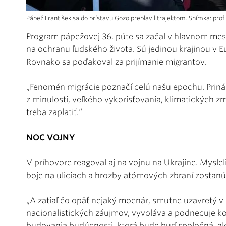
Pápež František sa do prístavu Gozo preplavil trajektom. Snímka: prof
Program pápežovej 36. púte sa začal v hlavnom meste
na ochranu ľudského života. Sú jedinou krajinou v
Rovnako sa poďakoval za prijímanie migrantov.
„Fenomén migrácie poznačí celú našu epochu. Priná
z minulosti, veľkého vykorisťovania, klimatických z
treba zaplatiť.“
NOC VOJNY
V príhovore reagoval aj na vojnu na Ukrajine. Mysleli
boje na uliciach a hrozby atómových zbraní zostan
„A zatiaľ čo opäť nejaký mocnár, smutne uzavretý 
nacionalistických záujmov, vyvoláva a podnecuje ko
budovania budúcnosti, ktorá bude buď spoločná, ale