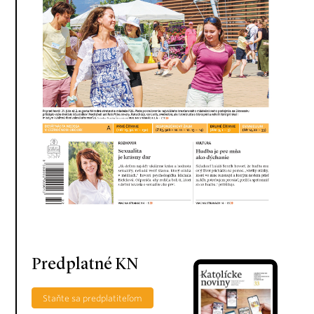
Predplatné KN
Staňte sa predplatiteľom