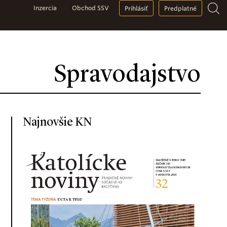
Inzercia
Obchod SSV
Prihlásiť
Predplatné
Spravodajstvo
Najnovšie KN