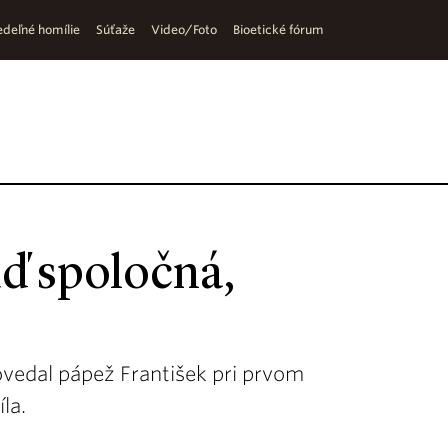
deľné homílie
Súťaže
Video/Foto
Bioetické fórum
ď spoločná,
ovedal pápež František pri prvom
la.