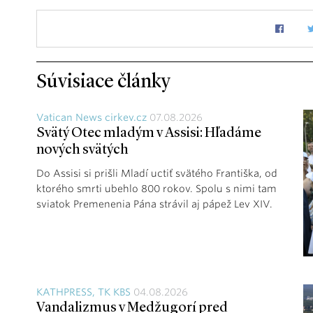
Súvisiace články
Vatican News cirkev.cz
07.08.2026
Svätý Otec mladým v Assisi: Hľadáme
nových svätých
Do Assisi si prišli Mladí uctiť svätého Františka, od
ktorého smrti ubehlo 800 rokov. Spolu s nimi tam
sviatok Premenenia Pána strávil aj pápež Lev XIV.
KATHPRESS, TK KBS
04.08.2026
Vandalizmus v Medžugorí pred