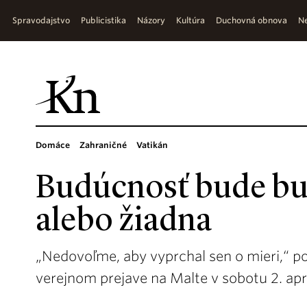
Spravodajstvo
Publicistika
Názory
Kultúra
Duchovná obnova
Ne
Domáce
Zahraničné
Vatikán
Budúcnosť bude bu
alebo žiadna
„Nedovoľme, aby vyprchal sen o mieri,“ p
verejnom prejave na Malte v sobotu 2. aprí