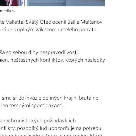
imedia.sk
 Valletta. Svätý Otec ocenil úsilie Malťanov
 Európe s úplným zákazom umelého potratu.
ša so sebou dlhy nespravodlivosti
mien, nešťastných konfliktov, ktorých následky
 sme si, že invázie do iných krajín, brutálne
ú len temnými spomienkami.
v anachronistických požiadavkách
nflikty, pospolitý ľud upozorňuje na potrebu
bo nebude žiadna. Teraz, v noci vojny, ktorá