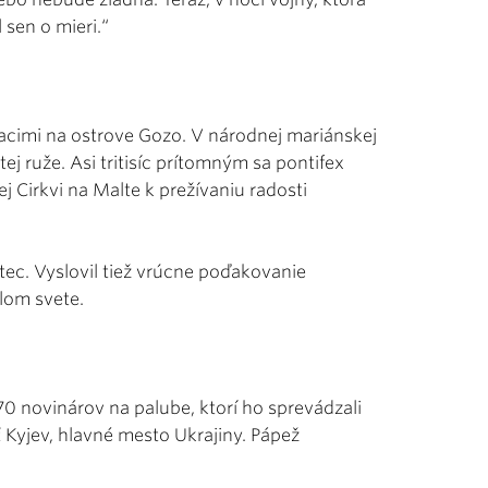
 sen o mieri.“
iacimi na ostrove Gozo. V národnej mariánskej
tej ruže. Asi tritisíc prítomným sa pontifex
j Cirkvi na Malte k prežívaniu radosti
Otec. Vyslovil tiež vrúcne poďakovanie
lom svete.
0 novinárov na palube, ktorí ho sprevádzali
ť Kyjev, hlavné mesto Ukrajiny. Pápež