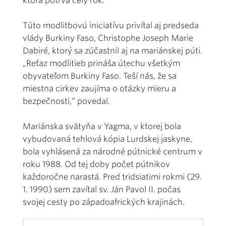
ktorá potrvá celý rok.
Túto modlitbovú iniciatívu privítal aj predseda
vlády Burkiny Faso, Christophe Joseph Marie
Dabiré, ktorý sa zúčastnil aj na mariánskej púti.
„Reťaz modlitieb prináša útechu všetkým
obyvateľom Burkiny Faso. Teší nás, že sa
miestna cirkev zaujíma o otázky mieru a
bezpečnosti,“ povedal.
Mariánska svätyňa v Yagma, v ktorej bola
vybudovaná tehlová kópia Lurdskej jaskyne,
bola vyhlásená za národné pútnické centrum v
roku 1988. Od tej doby počet pútnikov
každoročne narastá. Pred tridsiatimi rokmi (29.
1. 1990) sem zavítal sv. Ján Pavol II. počas
svojej cesty po západoafrických krajinách.