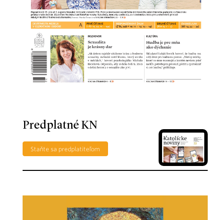
Predplatné KN
Staňte sa predplatiteľom