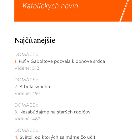
Najčítanejšie
DOMÁCE
Púť v Gaboltove pozvala k obnove srdca
Videné: 512
DOMÁCE
A bola svadba
Videné: 497
DOMÁCE
Nezabúdajme na starých rodičov
Videné: 482
DOMÁCE
Svätci, od ktorých sa máme čo učiť