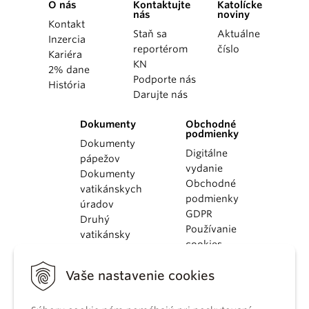
O nás
Kontaktujte
Katolícke
nás
noviny
Kontakt
Staň sa
Aktuálne
Inzercia
reportérom
číslo
Kariéra
KN
2% dane
Podporte nás
História
Darujte nás
Dokumenty
Obchodné
podmienky
Dokumenty
Digitálne
pápežov
vydanie
Dokumenty
Obchodné
vatikánskych
podmienky
úradov
GDPR
Druhý
Používanie
vatikánsky
cookies
koncil
Dokumenty
Vaše nastavenie cookies
KBS
Kódex