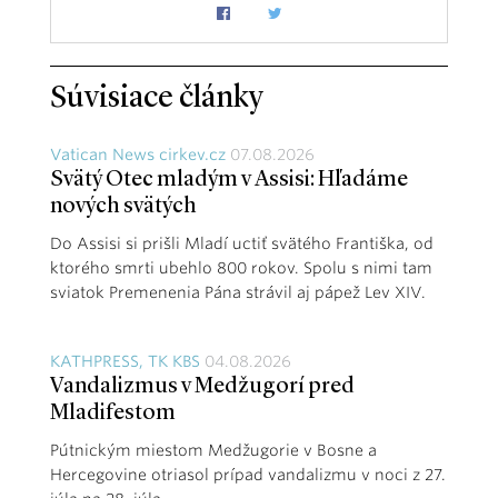
Súvisiace články
Vatican News cirkev.cz
07.08.2026
Svätý Otec mladým v Assisi: Hľadáme
nových svätých
Do Assisi si prišli Mladí uctiť svätého Františka, od
ktorého smrti ubehlo 800 rokov. Spolu s nimi tam
sviatok Premenenia Pána strávil aj pápež Lev XIV.
KATHPRESS, TK KBS
04.08.2026
Vandalizmus v Medžugorí pred
Mladifestom
Pútnickým miestom Medžugorie v Bosne a
Hercegovine otriasol prípad vandalizmu v noci z 27.