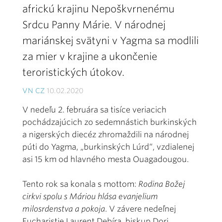
africkú krajinu Nepoškvrnenému
Srdcu Panny Márie. V národnej
mariánskej svätyni v Yagma sa modlili
za mier v krajine a ukončenie
teroristických útokov.
VN CZ
10.02.2020
V nedeľu 2. februára sa tisíce veriacich
pochádzajúcich zo sedemnástich burkinských
a nigerských diecéz zhromaždili na národnej
púti do Yagma, „burkinských Lúrd“, vzdialenej
asi 15 km od hlavného mesta Ouagadougou.
Tento rok sa konala s mottom:
Rodina Božej
cirkvi spolu s Máriou hlása evanjelium
milosrdenstva a pokoja
. V závere nedeľnej
Eucharistie Laurent Debíra, biskup Dori,