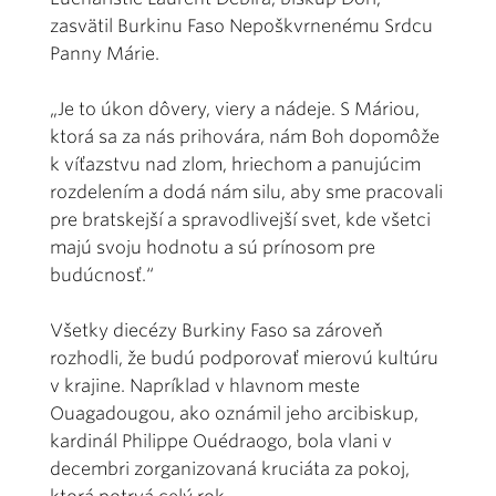
zasvätil Burkinu Faso Nepoškvrnenému Srdcu
Panny Márie.
„Je to úkon dôvery, viery a nádeje. S Máriou,
ktorá sa za nás prihovára, nám Boh dopomôže
k víťazstvu nad zlom, hriechom a panujúcim
rozdelením a dodá nám silu, aby sme pracovali
pre bratskejší a spravodlivejší svet, kde všetci
majú svoju hodnotu a sú prínosom pre
budúcnosť.“
Všetky diecézy Burkiny Faso sa zároveň
rozhodli, že budú podporovať mierovú kultúru
v krajine. Napríklad v hlavnom meste
Ouagadougou, ako oznámil jeho arcibiskup,
kardinál Philippe Ouédraogo, bola vlani v
decembri zorganizovaná kruciáta za pokoj,